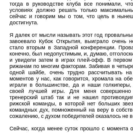
тогда в руководстве клуба все понимали, ч
условиях должно решать только максимальн
сейчас и говорим мы о том, что цель в ныне
достигнута.
Я далек от мысли называть этот год провальны
завоевало Кубок Открытия, выиграло очень н
стало вторым в Западной конференции. Прова
конечно, был недопустимым, и, думаю, отголоск
и увидели затем в играх плей-офф. В первом
рижанам по многим факторам. Забивая в четыре
одной шайбе, очень трудно рассчитывать на
моментов у нас, как говорится, хромала на обе
играли в большинстве, да и наши голкиперы,
своей лучшей игры. Для меня совершенно
тренерский штаб так и не нашел противояди
рижской команды, в которой нет больших зве
командных дух, помноженный на веру в собств
сожалению, с духом победителей оказалось не в
Сейчас, когда менее суток прошло с момента 