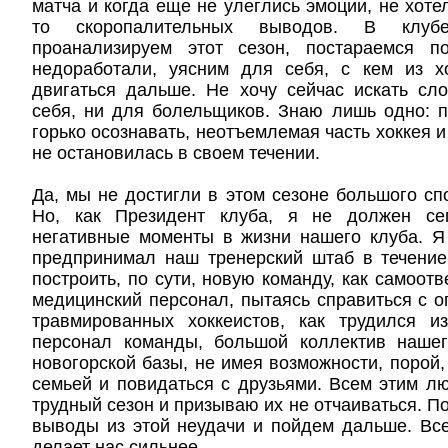
матча и когда еще не улеглись эмоции, не хоте
то скоропалительных выводов. В клуб
проанализируем этот сезон, постараемся п
недоработали, уясним для себя, с кем из 
двигаться дальше. Не хочу сейчас искать сл
себя, ни для болельщиков. Знаю лишь одно: п
горько осознавать, неотъемлемая часть хоккея и
не остановилась в своем течении.
Да, мы не достигли в этом сезоне большого спо
Но, как Президент клуба, я не должен сег
негативные моменты в жизни нашего клуба. Я
предпринимал наш тренерский штаб в течение
построить, по сути, новую команду, как самоот
медицинский персонал, пытаясь справиться с 
травмированных хоккеистов, как трудился 
персонал команды, большой коллектив наше
новогорской базы, не имея возможности, порой,
семьей и повидаться с друзьями. Всем этим л
трудный сезон и призываю их не отчаиваться. П
выводы из этой неудачи и пойдем дальше. Все,
делает нас сильнее.