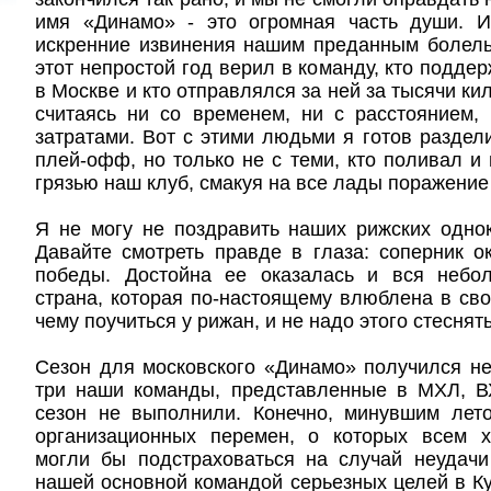
имя «Динамо» - это огромная часть души. 
искренние извинения нашим преданным болель
этот непростой год верил в команду, кто подде
в Москве и кто отправлялся за ней за тысячи ки
считаясь ни со временем, ни с расстоянием,
затратами. Вот с этими людьми я готов раздели
плей-офф, но только не с теми, кто поливал и
грязью наш клуб, смакуя на все лады поражение
Я не могу не поздравить наших рижских одно
Давайте смотреть правде в глаза: соперник о
победы. Достойна ее оказалась и вся небо
страна, которая по-настоящему влюблена в сво
чему поучиться у рижан, и не надо этого стеснять
Сезон для московского «Динамо» получился н
три наши команды, представленные в МХЛ, В
сезон не выполнили. Конечно, минувшим лет
организационных перемен, о которых всем 
могли бы подстраховаться на случай неудачи
нашей основной командой серьезных целей в Ку