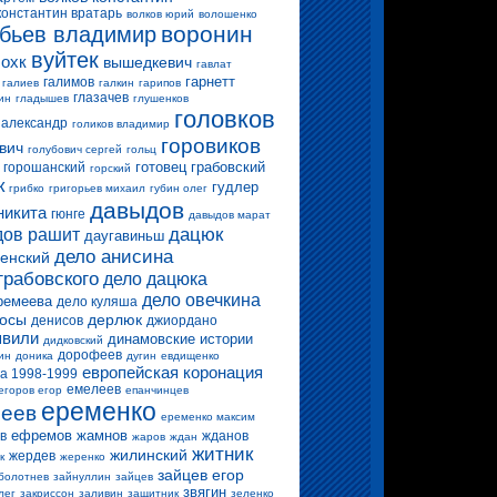
константин вратарь
волков юрий
волошенко
воронин
бьев владимир
вуйтек
 охк
вышедкевич
гавлат
гарнетт
галимов
галиев
галкин
гарипов
глазачев
ин
гладышев
глушенков
головков
 александр
голиков владимир
горовиков
вич
голубович сергей
гольц
готовец
грабовский
горошанский
горский
к
гудлер
грибко
григорьев михаил
губин олег
давыдов
никита
гюнге
давыдов марат
дацюк
ов рашит
даугавиньш
дело анисина
енский
грабовского
дело дацюка
дело овечкина
ремеева
дело куляша
росы
дерлюк
денисов
джиордано
вили
динамовские истории
дидковский
дорофеев
ин
доника
дугин
евдищенко
европейская коронация
а 1998-1999
емелеев
егоров егор
епанчинцев
еременко
еев
еременко максим
ефремов
жамнов
в
жданов
жаров
ждан
житник
жилинский
жердев
к
жеренко
зайцев егор
болотнев
зайнуллин
зайцев
звягин
лег
закриссон
заливин
защитник
зеленко