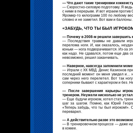
— Что дают такие тренировки хоккеист
— Скоростно-силовую подготовку. Я ведь
с ними в перерыве. И вот играем против О
Яромир-то килограмм 100 по любому весит
словно и не заметил. Вот вам и баллоны.
«ЗАБУДЬ, ЧТО ТЫ БЫЛ ИГРОКОМ
— Почему в 2008-м решили завершить 
— Последствия травмы не давали игр
перелома ноги. И, как оказалось, неуда
коньки — нога подворачивается. Из-за эт
как надо. Не сдавался, потом еще два с
невозможно, решил заканчивать.
— Наверное, навсегда запомнили момен
— Играли с ХК МВД. Денис Казионов при
последний момент он меня увидел и… на
сам через него перелетел. Вот так ног
соперники бывают с характером и без. Н
— После завершения карьеры игрока
тренером. Неужели нисколько не устал
— Еще будучи игроком, хотел стать трене
шаг за шагом. Помню, как Юрий Георги
«Теперь забудь, что ты был игроком!».
переварил.
— А действительно разве это возможн
— В тренировочном процессе — даже нужн
в хоккее.