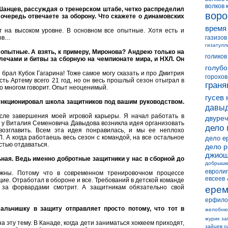
волков 
анцев, рассуждая о тренерском штабе, четко распределил
воро
 очередь отвечаете за оборону. Что скажете о динамовских
время
 на высоком уровне. В основном все опытные. Хотя есть и
ков…
газизов
гизатулл
опытные. А взять, к примеру, Миронова? Андрею только на
голиков
плечами и битвы за сборную на чемпионате мира, и НХЛ. Он
голубо
рал Кубок Гагарина! Тоже самое могу сказать и про Дмитрия
горохов
сть Артему всего 21 год, но он весь прошлый сезон отыграл в
граня
о многом говорит. Опыт неоценимый.
гусев 
ункционировал школа защитников под вашим руководством.
давыд
сле завершения моей игровой карьеры. Я начал работать в
двуреч
у Виталия Семеновича Давыдова возникла идея организовать
дело 
возглавить. Всем эта идея понравилась, и мы ее неплохо
 А когда работаешь весь сезон с командой, на все остальное
дело е
стью отдаваться.
дело 
джиош
ная. Ведь именно добротные защитники у нас в сборной до
добрышк
евролиг
жны. Потому что в современном тренировочном процессе
евсеев
е. Отработал в обороне и все. Требований в детской команде
за форвардами смотрит. А защитникам обязательно свой
ерем
ерфило
альчишку в защиту отправляет просто потому, что тот в
желобню
журик
за
 эту тему. В Канаде, когда дети заниматься хоккеем приходят,
зайцев о