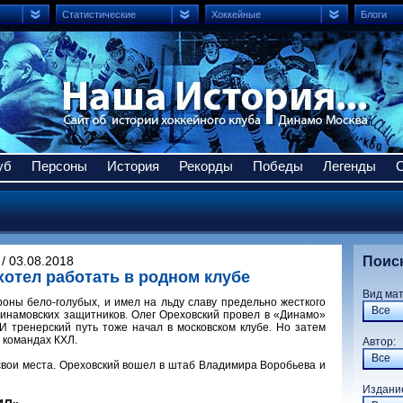
Статистические
Хоккейные
Блоги
уб
Персоны
История
Рекорды
Победы
Легенды
/ 03.08.2018
Поис
хотел работать в родном клубе
Вид ма
оны бело-голубых, и имел на льду славу предельно жесткого
Все
динамовских защитников. Олег Ореховский провел в «Динамо»
 И тренерский путь тоже начал в московском клубе. Но затем
х командах КХЛ.
Авто
Все
свои места. Ореховский вошел в штаб Владимира Воробьева и
Издани