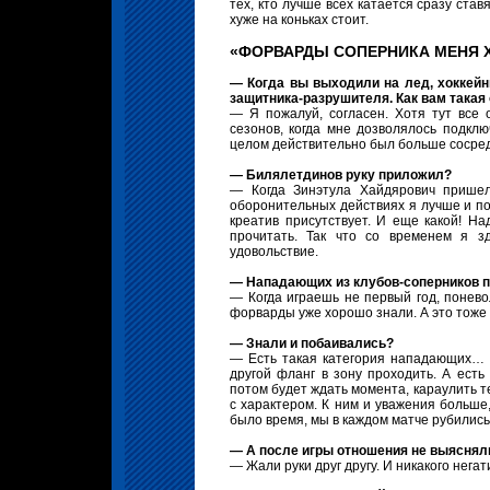
тех, кто лучше всех катается сразу став
хуже на коньках стоит.
«ФОРВАРДЫ СОПЕРНИКА МЕНЯ 
— Когда вы выходили на лед, хоккейн
защитника-разрушителя. Как вам такая
— Я пожалуй, согласен. Хотя тут все 
сезонов, когда мне дозволялось подклю
целом действительно был больше сосред
— Билялетдинов руку приложил?
— Когда Зинэтула Хайдярович пришел
оборонительных действиях я лучше и по
креатив присутствует. И еще какой! Н
прочитать. Так что со временем я з
удовольствие.
— Нападающих из клубов-соперников п
— Когда играешь не первый год, понев
форварды уже хорошо знали. А это тоже
— Знали и побаивались?
— Есть такая категория нападающих… 
другой фланг в зону проходить. А есть
потом будет ждать момента, караулить те
с характером. К ним и уважения больше,
было время, мы в каждом матче рубились
— А после игры отношения не выяснял
— Жали руки друг другу. И никакого негат