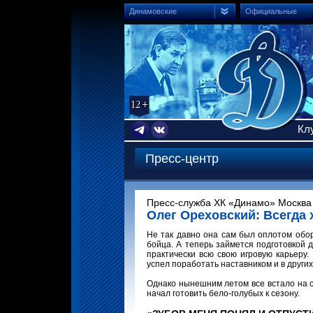
Динамовские
Официальные
Кл
Пресс-центр
Пресс-служба ХК «Динамо» Москва 
Олег Ореховский: Всегда 
Не так давно она сам был оплотом обор
бойца. А теперь займется подготовкой 
практически всю свою игровую карьеру.
успел поработать наставником и в други
Однако нынешним летом все встало на 
начал готовить бело-голубых к сезону.