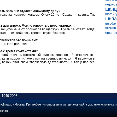
чайковск
черно
шанц
асть времени отдаете любимому делу?
шафиг
тоже занимаются хоккеем. Олегу 15 лет, Сашке — девять. Так
шипа
штрбак
т для игрока. Можно говорить о перспективах…
якимов
 защитника. А от прогнозов воздержусь. Пусть работает. Когда
яшин с
сказал: «У тебя есть тренер, слушайся его».
оккеистов это понимают!
портшколе работал.
ье с тремя хоккеистами?
вообще очень креативный человек. Конечно, ей тоже хочется
 дети подросли, уже сами на тренировки ездят. Я вернулся в
 возобновит свою творческую деятельность. А так у нас все
 1946-2026
а «Динамо» Москва. При любом использовании материалов сайта указание источника и
ion.ru