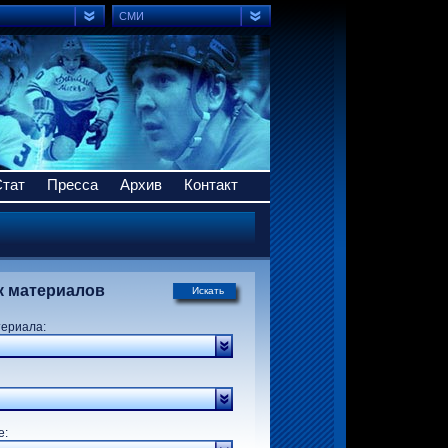
СМИ
Стат
Пресса
Архив
Контакт
к материалов
Искать
териала:
р:
е: