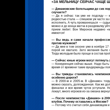
«ЗА МЕЛЬНИЦУ СЕЙЧАС ЧАЩЕ 
— Динамовские болельщики до сих пор
скучаете?
— Да я сейчас так уже не подсяду — к
редкостью стала — слишком уж часто за
исполнить. А чуть промахнешься — судьи 
можно и до конца матча в раздевалку уйти
прием любит. Вон Миронов недавно «м
имеются!
— Вы ведь и сами начали профессио
против мужиков?
—
Да мне в том сезоне уже в ноябре 17
порой не хватало. Зато желания было х
Тогда молодым было проще в состав про
— Сейчас юные игроки могут потянуть 
— Конкуренция сейчас выше. Надо быть О
время от времени такие вундеркинды по
— Вы трижды становились чемпионом
особенно дороги?
— В 2000-м и 2005-м. В «Динамо» тогд
можно сказать, долгожданная. Как же дол
финалах и все время чуток уступали. Но
локаут, много игроков из-за океана верну
— После чемпионства «Динамо» в 2000
клубов. Почему оставались в Москве?
— Потому что считал себя динамовцем и 