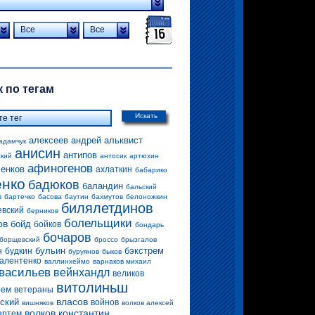
Все
Все
 по тегам
Искать
алексеев андрей
альквист
адамчук
анисин
антипов
ский
антосик
артюхин
афиногенов
енков
ахлаткин
бабарико
енко
бадюков
баландин
бальский
в
бартечко
басова
баутин
бахмутов
белоножкин
билялетдинов
евский
берников
болельщики
ов
бойд
бойков
бондарь
бочаров
борщевский
броссо
брызгалов
бульин
бэкстрем
н
будкин
буруянов
быков
алентенко
валлинхеймо
варнаков михаил
васильев
вейнхандл
великов
витолиньш
рем
ветераны
власов
ский
войнов
вишняков
волков алексей
волков константин
артем