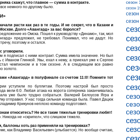
сезон 
няка скажут, что главное — сумма в контракте.
 все немного по-другому было.
сезон 1
сезон
И»
сезон
чали расти как раз в те годы. И не секрет, что в Казани и
сез
 Москве. Долго «Авангард» за вас боролся?
предложение из Омска. Пошел к руководству «Динамо», так, мол
сез
ангард» предложил, не требовал. Понимал, что не дадут. Но
тречу, поэтому и остался.
сез
с уговорили.
сез
-м я подписал с ними контракт. Сумма имела значение. Но был
с Иваном Глинкой. Увы, ехал к нему, а приехал уже к Сергею
стал чемпионом и в том сезоне. А в следующем все равно
сез
о золото.
сез
ами «Авангард» в полуфинале со счетом 11:0! Помните тот
сез
ии уступили по буллитам. Поэтому настрой был просто
да вели 6:0. Любая атака на ворота соперника заканчивалась
сезо
чала уже было трудно собраться. Валерий Белоусов Ягра и
ку отправил. У нас тогда сильная команда была. Павел Дацюк
сезо
 Владимир Крикунов неплохо команду подготовил.
сезо
онам относитесь? Не все такие тяжелые тренировки любят!
. Никогда не «скрипел», что слишком тяжело.
сез
м, баллоны хоть раз применяли на тренировках?
сез
ме, как Владимир Васильевич (улыбается). Но вообще считаю,
сез