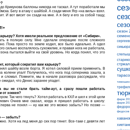
у?
сез
 до Крикунова баллоны никогда не таскал. А тут поработали мы
мска. Бегу в атаку с шайбой. А сзади меня Ягр «на вилы» взял.
сез
. И вот висит он сзади на мне. А я бегу и его за собой тащу,
сезо
!»
сезон 
семен
карьеру? Хотя имели реальное предложение от «Сибири».
ать в полную силу. Мне сделали операцию после сложного
сергеев
чно. Пока просто по земле ходил, все было идеально. А одел
сикьюр
ого сильно воспалялось сухожилие, и правая нога не работала,
езона пытался выйти на свой уровень. Но когда понял, что это
слепыш
старико
стржал
т, который сократил вам карьеру?
сушк
нял шайбу возле борта. Я хотел силовой прием применить. В
 колени упал! Получилось, что нога под соперника зашла, а
тарасо
у и сломал. Помните, мы в начале разговора рассуждали, что
е ожидал, что Денис заранее упадет.
тимошин
трефил
 вы не стали брать тайм-аут, а сразу пошли работать
тюр
и от хоккея?
ром. Так чего тянуть? Хотел работать в КХЛ и шел к этой цели
фарм 20
евич Очнев мне сказал, когда я пришел работать в школу:
фарм 20
 Сперва не понял — ну как же это можно забыть? Но позже —
федоро
федосов
о — забыть?
хавано
о. Хотя на лед меня до сих пор тянет. Все-таки с девяти лет
хиетан