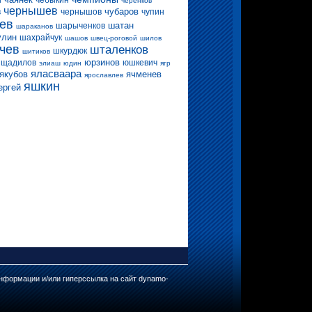
чебыкин
и
черенков
чернышев
в
чубаров
чернышов
чупин
ев
шатан
шарыченков
шараканов
улин
шахрайчук
шашов
швец-роговой
шилов
чев
шталенков
шкурдюк
шитиков
юрзинов
щадилов
юшкевич
элиаш
юдин
ягр
яласваара
якубов
ячменев
ярославлев
яшкин
ергей
нформации и/или гиперссылка на сайт dynamo-