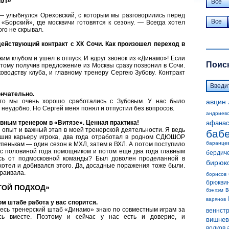
ИЛ»
Все
 — улыбнулся Ореховский, с которым мы разговорились перед
Все
Борский», где москвичи готовятся к сезону. — Всегда хотел
го не скрывал.
ействующий контракт с ХК Сочи. Как произошел переход в
м клубом и ушел в отпуск. И вдруг звонок из «Динамо»! Если
Поиск
этому получив предложение из Москвы сразу позвонил в Сочи.
оводству клуба, и главному тренеру Сергею Зубову. Контракт
ончательно.
то мы очень хорошо сработались с Зубовым. У нас было
авцин
неудобно. Но Сергей меня понял и отпустил без вопросов.
андриев
вным тренером в «Витязе». Ценная практика!
афанас
опыт и важный этап в моей тренерской деятельности. Я ведь
баб
ршив карьеру игрока, два года отработал в родном СДЮШОР
баранце
пенькам — один сезон в МХЛ, затем в ВХЛ. А потом поступило
 с половиной года помощником и потом еще два года главным
бердич
ись от подмосковной команды? Был доволен проделанной в
бирюк
хотел и добивался этого. Да, досадные поражения тоже были.
раивала.
борисов
брюкви
ГОЙ ПОДХОД»
в
бэнхэм
варянов
м штабе работа у вас спорится.
Весь тренерский штаб «Динамо» знаю по совместным играм за
веннст
сь вместе. Поэтому и сейчас у нас есть и доверие, и
вишнев
волков 