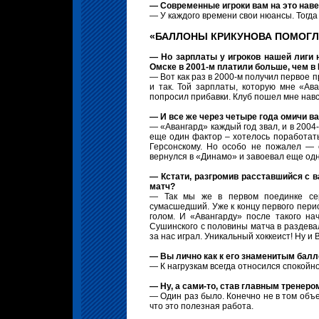
— Современные игроки вам на это навер
— У каждого времени свои нюансы. Тогда
«БАЛЛОНЫ КРИКУНОВА ПОМОГЛ
— Но зарплаты у игроков нашей лиги на
Омске в 2001-м платили больше, чем в
— Вот как раз в 2000-м получил первое 
и так. Той зарплаты, которую мне «Ав
попросил прибавки. Клуб пошел мне навс
— И все же через четыре года омичи ва
— «Авангард» каждый год звал, и в 2004
еще один фактор – хотелось поработать 
Герсонскому. Но особо не пожалел — 
вернулся в «Динамо» и завоевал еще одн
— Кстати, разгромив расставшийся с в
матч?
— Так мы же в первом поединке сер
сумасшедший. Уже к концу первого перио
голом. И «Авангарду» после такого на
Сушинского с половины матча в раздевал
за нас играл. Уникальный хоккеист! Ну и
— Вы лично как к его знаменитым балл
— К нагрузкам всегда относился спокойно
— Ну, а сами-то, став главным тренеро
— Один раз было. Конечно не в том объе
что это полезная работа.