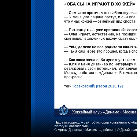
«ОБА СЫНА ИГРАЮТ В ХОККЕЙ»
— Семья не против, что вы большую ч
— У меня два пацана растут, и они оба 
что у нас хоккей — семейный вид спорта.
— Пятнадцать — уже приличный возрас
— Олег играет, естественно, на позиции
сын пошел в хоккейную школу, сразу ему 
— Увы, далеко не все родители юных х
— Так я сам через это прошел, когда в с
— Как ваша жена себя чувствует в сем
— Юля у меня дизайнер по интерьеру и 
реализовать свой потенциал. Вот сейчас
Москву, работаю в «Динамо». Возможно,
прекрасно.
теги:
[ореховский]
[сезон 2018/19]
Хоккейный клуб «Динамо» Москва,
Наша история… – сайт об истории хоккейного клуб
history.ru обязательны.
© Артем Дорожкин, Максим Щербинин | © Дизайн tam