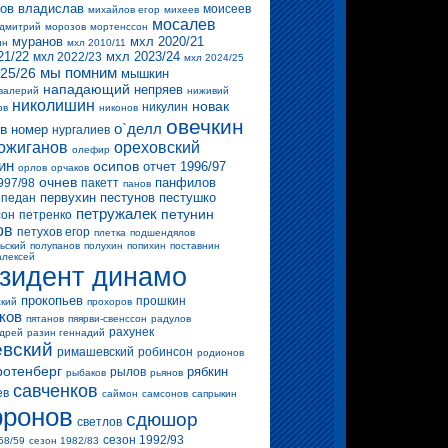
ов владислав
моисеев
михайлов егор
михеев
мосалев
 дмитрий
морозов
мортенссон
муранов
мхл 2020/21
ин
мхл 2010/11
21/22
мхл 2023/24
мхл 2022/23
мхл 2024/25
мы помним
25/26
мышкин
нападающий
непряев
валерий
ниживий
николишин
новак
никулин
ов
никонов
овечкин
о`делл
в
номер
нургалиев
ожиганов
ореховский
олефир
ин
осипов
отчет 1996/97
орлов
орчаков
очнев
панфилов
997/98
пакетт
панов
первухин
пестунов
пестушко
педан
петружалек
петунин
сон
петренко
ов
петухов егор
плетка
подшендялов
ьский
полупанов
полухин
попихин
поставнин
алексей
зидент динамо
прокопьев
прошкин
ский
прохоров
ков
пятанов
пяярви-свенссон
радулов
рахунек
ндрей
разин геннадий
вский
римашевский
робинсон
родионов
ротенберг
рябкин
рылов
рыбаков
рьянов
савченков
ев
саймон
самсонов
сапрыкин
ронов
сдюшор
светлов
сезон 1992/93
58/59
сезон 1982/83