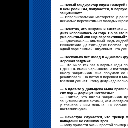
— Новый гендиректор клуба Валерий Ш
в нем роли. Вы, получается, в первую
защитниках?
— Исполнительское мастерство у ребят
несколько перспективных молодых игро
— Понятно, что Никулин и Хиетанен — 
днях исполнилось 24 года. Но за его 
уже опытный или еще перспективный?
— Однозначно — опытный. Ведь Андрей б
Вишневского. Да взять даже Волкова. Пу
одной паре с Ильей Никулиным. Это уже 
— Несколько лет назад в «Динамо» ф
Хорошая задумка!
— Это было как раз в первые годы по
СДЮШОР имени Чернышева. И вот тогда 
школу защитников. Мне поручили ее 
реализовали. Но потом я перешел в МХЛ.
времени уже нет. Этому делу надо полно
— А идея-то у Давыдова была правиль
сих пор — дефицит. Согласны?
— Считаю, что школы защитников ну
защитники менее активны, чем нападающи
у тренера к ним меньше. Он больше 
наставник нужен.
— Зачастую случается, что тренер м
нападении не слишком ярок.
— Могу привести очень простой пример на