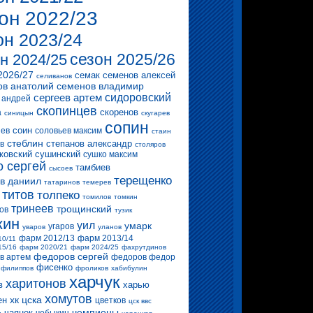
он 2022/23
он 2023/24
сезон 2025/26
н 2024/25
2026/27
семак
семенов алексей
селиванов
ов анатолий
семенов владимир
сергеев артем
сидоровский
 андрей
скопинцев
скоренов
а
синицын
скугарев
сопин
соин
ев
соловьев максим
стаин
стеблин
степанов александр
в
столяров
ковский
сушинский
сушко максим
о сергей
тамбиев
сысоев
терещенко
в даниил
татаринов
темерев
титов
толпеко
томилов
томкин
тринеев
трощинский
ов
тузик
кин
уил
умарк
угаров
уваров
уланов
фарм 2012/13
фарм 2013/14
10/11
15/16
фарм 2020/21
фарм 2024/25
фахрутдинов
федоров сергей
в артем
федоров федор
фисенко
филиппов
фроликов
хабибулин
харчук
харитонов
в
харью
хомутов
хк цска
ен
цветков
цск ввс
чемпионы
чаянек