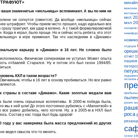
ШТРАФУЮТ»
михайл
моисеев
 ваши знаменитые «мельницы» вспоминают. А вы по ним не
моторыг
мхл 20
олени не согнутся (смеется). Да вообще «мельница» сейчас
мхл 20
 нее штрафуют. Чтобы прием чисто прошел, надо идеально все
сразу трактуют, как удар в колено. А с такой формулировочкой
назаров 
. Когда я играл, было проще. Но и сейчас есть ребята, кто этот
никифор
ельницу» в игре применил. Так что наследники в «Динамо»
новико
огурцов
нальную карьеру в «Динамо» в 16 лет. Не сложно было
орешк
отчет 1
 исполнилось. Физически соперникам не уступал. Может опыта
пашков
оть отбавляй. Старался. Ну и потом это был сезон 1994/95.
петерс
биться.
петух
уровень КХЛ в таком возрасте?
подъяпол
потапов 
вечкиным, чтобы в 16 лет в основу пробиваться. Но все равно
пре
являются.
 страны в составе «Динамо». Какие золотые медали вам
прибыль
пылен
а были очень серьезные коллективы. В 2000-м победа была,
разин а
го мы к ней шли! До этого постоянно рубились с «Магниткой» в
раше
 все равно добились, чего хотели. Ну, а в 2005-м в НХЛ был
роса
лось. Состав у нас тогда был будь здоров!
рязанц
 году у вас наверняка была масса предложений из других
саф
не видел смысла что-то менять.
сезон 19