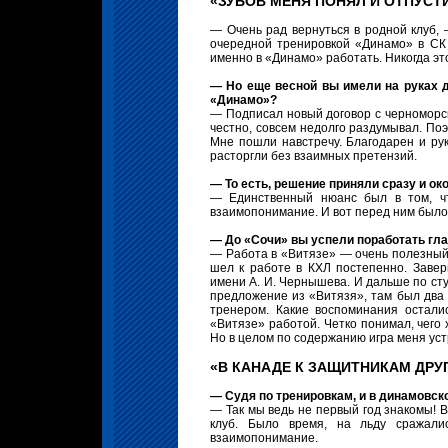
«ЗУБОВ МЕНЯ ПОНЯЛ И ОТПУСТ
— Очень рад вернуться в родной клуб,
очередной тренировкой «Динамо» в СК «
именно в «Динамо» работать. Никогда это
— Но еще весной вы имели на руках д
«Динамо»?
— Подписал новый договор с черноморски
честно, совсем недолго раздумывал. По
Мне пошли навстречу. Благодарен и рук
расторгли без взаимных претензий.
— То есть, решение приняли сразу и ок
— Единственный нюанс был в том, ч
взаимопонимание. И вот перед ним было 
— До «Сочи» вы успели поработать гла
— Работа в «Витязе» — очень полезный 
шел к работе в КХЛ постепенно. Заве
имени А. И. Чернышева. И дальше по сту
предложение из «Витязя», там был два
тренером. Какие воспоминания остал
«Витязе» работой. Четко понимал, чего 
Но в целом по содержанию игра меня уст
«В КАНАДЕ К ЗАЩИТНИКАМ ДРУ
— Судя по тренировкам, и в динамовско
— Так мы ведь не первый год знакомы! 
клуб. Было время, на льду сражали
взаимопонимание.