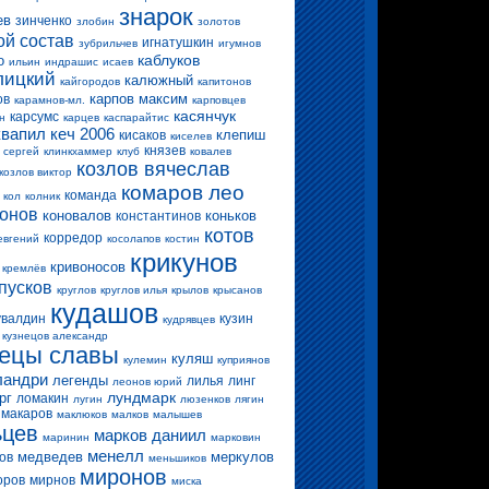
знарок
ев
зинченко
злобин
золотов
ой состав
игнатушкин
зубрильчев
игумнов
каблуков
о
ильин
индрашис
исаев
лицкий
калюжный
кайгородов
капитонов
карпов максим
ов
карамнов-мл.
карповцев
касянчук
карсумс
н
карцев
каспарайтис
квапил
кеч 2006
клепиш
кисаков
киселев
князев
 сергей
клинкхаммер
клуб
ковалев
козлов вячеслав
козлов виктор
комаров лео
команда
кол
колник
конов
коновалов
коньков
константинов
котов
корредор
евгений
косолапов
костин
крикунов
кривоносов
кремлёв
пусков
круглов
круглов илья
крылов
крысанов
кудашов
увалдин
кузин
кудрявцев
кузнецов александр
нецы славы
куляш
кулемин
куприянов
ландри
легенды
лилья
линг
леонов юрий
лундмарк
рг
ломакин
лугин
люзенков
лягин
макаров
маклюков
малков
малышев
ьцев
марков даниил
маринин
марковин
менелл
медведев
меркулов
ов
меньшиков
миронов
оров
мирнов
миска