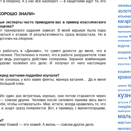
ят в оборону. А у нас все наоборот — в защитники идут те, кто
зиновь
золот
ХОРОШО ЗНАЛИ»
ильенк
кагар
ые эксперты часто приводили вас в пример классического
 оценка?
карамн
от тренерского задания зависит. В моей карьере была пара
карпушки
чаться к атакам. И результативность сразу возрастала. Но в
кашпар
оточен на обороне.
климович
кодола
 работать в «Динамо», то сумел донести до меня, что в
кокарев
лезнее. Постепенно я понял, что в работе разрушителя тоже
комтуа
адо ведь разгадать действие соперника. Заранее комбинацию
дорово полюбил это дело. И получал от него настоящее
королев 
кошкин
еред матчами подробно изучали?
крово
оле узнаешь у кого какие финты, манера катания… Да и меня
 большой плюс.
к
куваев
кузнецов
куз
Их один раз встретишь хорошо, они потом стараются через
 — совсем другие. Человек после силового приема весь матч
кутузов
бя, чтобы «отмазаться». Мне, кстати, всегда нравились те, что
линдбе
 и азарт сразу появляется. Вот, к примеру, с магнитогорцами,
майоров
.
мал
и?
мартын
ива! Хоккей — это хоккей. А жизнь — совсем другое дело.
миловз