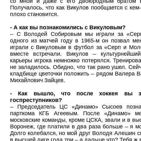
со мной и даже с его двоюродным братом 
Получалось, что как Викулов пообщается с кем-
плохо становится.
- А как вы познакомились с Викуловым?
– С Володей Собировым мы играли за «Сер
одного из матчей году в 1965-м он позвал ме
играли с Викуловым в футбол за «Серп и Мол
вместе встречали. Викулов – культурнейши
карьеры игрока немножко потерялся. Трениров
не заладилось. Обидно, что так рано ушел. Сей
кладбище цветочки положить – рядом Валера В
Михайлович Зайцев.
- Как вышло, что после хоккея вы з
госпреступников?
– Председатель ЦС «Динамо» Сысоев позна
парткома КГБ Агеевым. После «Динамо» м
московские команды, кроме ЦСКА, звали и в выс
Воронеж, где платили в два раза больше – я мо
Долго колебался, но мой друг Володя Алешин с
в высшей лиге года три – а дальше что? Тебя ж в