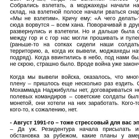
Собрались взлетать, а моджахеды начали на
склад, на взлетной полосе начали рваться снар
«Мы не взлетим». Кричу ему: «А чего делать
сюда ворвутся – всем хана. Поворачивай в друг
развернулись и взлетели. Но и дальше была 
между гор и с гор нас могли прошивать и пуле
(раньше-то на сопках сидели наши солдат
территорию, а, когда их вывели, моджахеды на
подряд). Когда ввинтились в небо, под нами бы
не скрою, страшно было. Вроде война уже закончи
Когда мы вывели войска, оказалось, что мно
плену – пришлось еще несколько раз ездить. С
Мохаммада Наджибуллы нет, договариваться н
полевых командиров – советские солдаты был
монетой, они хотели на них заработать. Кого-т
кого-то, к сожалению, нет.
- Август 1991-го – тоже стрессовый для вас э
– Да уж. Резидентура начала присылать 
обстановка за рубежом, какие планы у аме