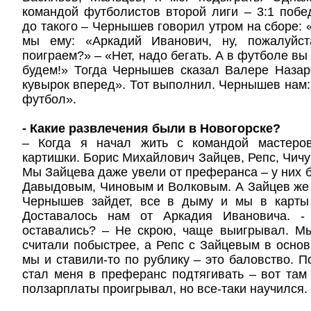
командой футболистов второй лиги – 3:1 поб
до такого – Чернышев говорил утром на сборе: 
мы ему: «Аркадий Иванович, ну, пожалуйс
поиграем?» – «Нет, надо бегать. А в футболе вы 
будем!» Тогда Чернышев сказал Валере Назар
кувырок вперед». Тот выполнил. Чернышев нам: 
футбол».
- Какие развлечения были в Новогорске?
– Когда я начал жить с командой мастеров
картишки. Борис Михайлович Зайцев, Репс, Чичур
Мы Зайцева даже увели от преферанса – у них б
Давыдовым, Чиновым и Волковым. А Зайцев же
Чернышев зайдет, все в дыму и мы в карты
Доставалось нам от Аркадия Ивановича. 
оставались? – Не скрою, чаще выигрывал. 
считали побыстрее, а Репс с Зайцевым в осно
мы и ставили-то по рублику – это баловство. 
стал меня в преферанс подтягивать – вот там
ползарплаты проигрывал, но все-таки научился.