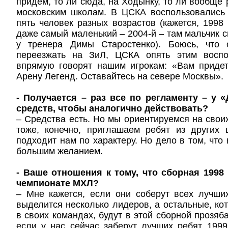
придем, то ли сюда, на Ходынку, то ли вообще
московским школам. В ЦСКА воспользовались 
пять человек разных возрастов (кажется, 1998 
даже самый маленький – 2004-й – там мальчик 
у тренера Димы Старостенко). Боюсь, что 
переезжать на ЗиЛ, ЦСКА опять этим воспо
впрямую говорят нашим игрокам: «Вам придет
Арену Легенд. Оставайтесь на севере Москвы».
- Получается – раз все по регламенту – у 
средств, чтобы аналогично действовать?
– Средства есть. Но мы ориентируемся на своих
тоже, конечно, приглашаем ребят из других 
подходит нам по характеру. Но дело в том, что
большим желанием.
- Ваше отношения к тому, что сборная 1998 
чемпионате МХЛ?
– Мне кажется, если они соберут всех лучши
выделится несколько лидеров, а остальные, к
в своих командах, будут в этой сборной прозяба
если у нас сейчас заберут лучших ребят 199