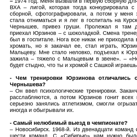
–
1974 год. Меня вызвали в первую сборную для
ВХА – лигой, которая тогда конкурировала с
сборной, сфотографировали, а потом у меня 
стала отниматься и я лег в госпиталь на Курс
Чернышев, привез груши. Пролежал я там д
приехал Юрзинов – с шоколадкой. Смена тренер
был в госпитале. Нога все никак не приходила 
хромать, но я закачал ее, стал играть, Юрз
Мальцеву. Мне стало неловко, подъехал к Юр
зажила – тяжело с Мальцевым в звене». – «Не
будет стыдно, что ты и хромой с Сашкой играешь
- Чем тренировки Юрзинова отличались о
Чернышева?
– Он ввел психологические тренировки. Заканч
расслабляются, а потом Юрзинов гонит всех 
серьезно занялись атлетизмом, смогли огрыза
иногда и обыгрывали их.
- Самый нелюбимый выезд в чемпионате?
– Новосибирск. 1968-й. Из двенадцати команд 
шести команд. С «Сибирью» нам нужно было