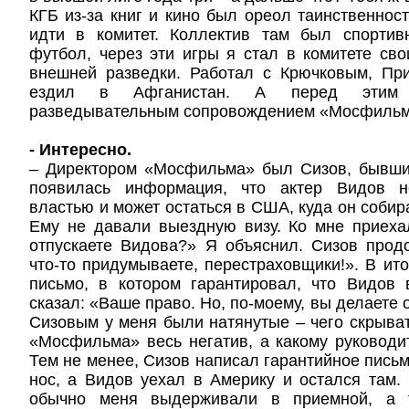
КГБ из-за книг и кино был ореол таинственнос
идти в комитет. Коллектив там был спортив
футбол, через эти игры я стал в комитете св
внешней разведки. Работал с Крючковым, Пр
ездил в Афганистан. А перед этим 
разведывательным сопровождением «Мосфильм
- Интересно.
– Директором «Мосфильма» был Сизов, бывши
появилась информация, что актер Видов н
властью и может остаться в США, куда он собир
Ему не давали выездную визу. Ко мне приеха
отпускаете Видова?» Я объяснил. Сизов прод
что-то придумываете, перестраховщики!». В ито
письмо, в котором гарантировал, что Видов
сказал: «Ваше право. Но, по-моему, вы делаете
Сизовым у меня были натянутые – чего скрыва
«Мосфильма» весь негатив, а какому руководи
Тем не менее, Сизов написал гарантийное письм
нос, а Видов уехал в Америку и остался там.
обычно меня выдерживали в приемной, а т