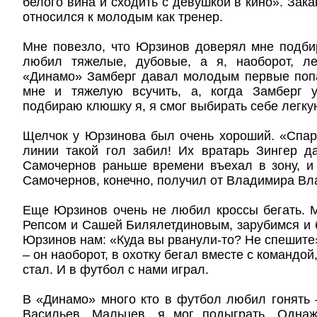
белого вина и сходить с девушкой в кино». Зака
относился к молодым как тренер.
Мне повезло, что Юрзинов доверял мне подби
любил тяжелые, дубовые, а я, наоборот, ле
«Динамо» Замберг давал молодым первые поп
мне и тяжелую всучить, а, когда Замберг 
подбираю клюшку я, я смог выбирать себе легку
Щелчок у Юрзинова был очень хороший. «Спарт
линии такой гол забил! Их вратарь Зингер д
Самочернов раньше времени въехал в зону, и
Самочернов, конечно, получил от Владимира Вл
Еще Юрзинов очень не любил кроссы бегать. 
Репсом и Сашей Билялетдиновым, зарубимся и б
Юрзинов нам: «Куда вы рванули-то? Не спешите»
– он наоборот, в охотку бегал вместе с командой
стал. И в футбол с нами играл.
В «Динамо» много кто в футбол любил гонять
Васильев, Мальцев, я мог подыграть. Одна