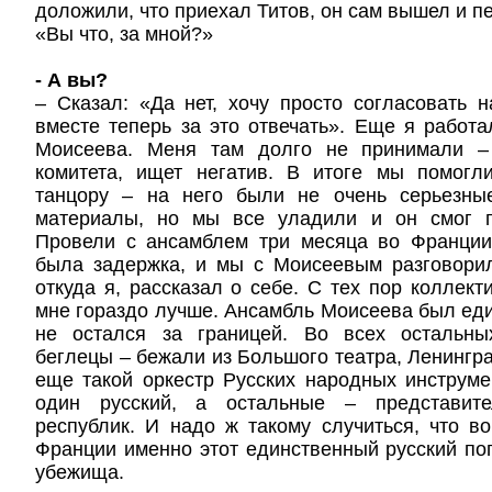
доложили, что приехал Титов, он сам вышел и п
«Вы что, за мной?»
- А вы?
– Сказал: «Да нет, хочу просто согласовать
вместе теперь за это отвечать». Еще я работ
Моисеева. Меня там долго не принимали – 
комитета, ищет негатив. В итоге мы помог
танцору – на него были не очень серьезны
материалы, но мы все уладили и он смог п
Провели с ансамблем три месяца во Франции
была задержка, и мы с Моисеевым разговорил
откуда я, рассказал о себе. С тех пор коллект
мне гораздо лучше. Ансамбль Моисеева был еди
не остался за границей. Во всех остальны
беглецы – бежали из Большого театра, Ленингра
еще такой оркестр Русских народных инструме
один русский, а остальные – представит
республик. И надо ж такому случиться, что в
Франции именно этот единственный русский по
убежища.