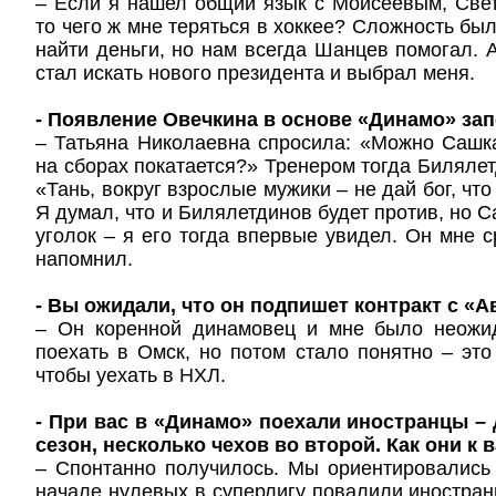
– Если я нашел общий язык с Моисеевым, Све
то чего ж мне теряться в хоккее? Сложность был
найти деньги, но нам всегда Шанцев помогал. 
стал искать нового президента и выбрал меня.
- Появление Овечкина в основе «Динамо» за
– Татьяна Николаевна спросила: «Можно Сашка
на сборах покатается?» Тренером тогда Билялет
«Тань, вокруг взрослые мужики – не дай бог, что
Я думал, что и Билялетдинов будет против, но 
уголок – я его тогда впервые увидел. Он мне 
напомнил.
- Вы ожидали, что он подпишет контракт с «
– Он коренной динамовец и мне было неожи
поехать в Омск, но потом стало понятно – это
чтобы уехать в НХЛ.
- При вас в «Динамо» поехали иностранцы –
сезон, несколько чехов во второй. Как они к 
– Спонтанно получилось. Мы ориентировались 
начале нулевых в суперлигу повалили иностранн