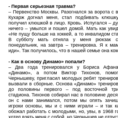
- Первая серьезная травма?
– Первенство Москвы. Разогнался за ворота с 
Кухарж догнал меня, стал подбивать клюшк
получил клюшкой в лицо. Кровь. Испугался – ду
ничего – умылся и пошел домой. Мать как увид
«Не пущу больше на хоккей, а то инвалидом ст
В субботу мать отняла у меня рюкзак с
понедельник, на завтра – тренировка. Я к ма
иди». Так получилось, что в нашей семье она ко
- Как в основу Динамо» попали?
– Два года тренировался у Бориса Афана
«Динамо», а потом Виктор Тихонов, помо
Чернышеву, пригласил молодых ребят тренирова
вызвали в сборные. Основа «Динамо» трениро
до половины первого – под восточной три
стадиона. Тихонов собирал нас в половине деся
он с нами занимался, потом мы опять зачи
игроки основы, мы и с ними играли – и так 
обожал работать с молодыми, но, увы, в 1968 г
хотел взять меня с собой, но Чернышев не отпус