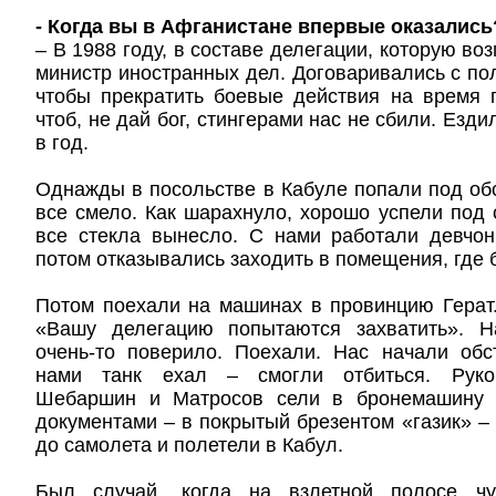
- Когда вы в Афганистане впервые оказались
– В 1988 году, в составе делегации, которую в
министр иностранных дел. Договаривались с п
чтобы прекратить боевые действия на время 
чтоб, не дай бог, стингерами нас не сбили. Езди
в год.
Однажды в посольстве в Кабуле попали под об
все смело. Как шарахнуло, хорошо успели под 
все стекла вынесло. С нами работали девчон
потом отказывались заходить в помещения, где 
Потом поехали на машинах в провинцию Герат
«Вашу делегацию попытаются захватить». Н
очень-то поверило. Поехали. Нас начали обс
нами танк ехал – смогли отбиться. Руко
Шебаршин и Матросов сели в бронемашину 
документами – в покрытый брезентом «газик» – 
до самолета и полетели в Кабул.
Был случай, когда на взлетной полосе чу