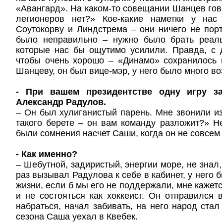
«Авангард». На каком-то совещании Шанцев гово
легионеров нет?» Кое-какие наметки у нас
Соутокорву и Линдстрема – они ничего не порти
было неправильно – нужно было брать реал
которые нас бы ощутимо усилили. Правда, с 
чтобы очень хорошо – «Динамо» сохранилось 
Шанцеву, он был вице-мэр, у него было много в
- При вашем президентстве одну игру з
Александр Радулов.
– Он был хулиганистый парень. Мне звонили и
такого берете – он вам команду разложит?» Н
были сомнения насчет Саши, когда он не совсем
- Как именно?
– Шебутной, задиристый, энергии море, не знал,
раз вызывал Радулова к себе в кабинет, у него
жизни, если б мы его не поддержали, мне кажетс
и не состояться как хоккеист. Он отправился 
набраться, начал забивать, на него народ стал
сезона Саша уехал в Квебек.