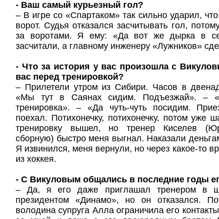
- Ваш самый курьезный гол?
– В игре со «Спартаком» так сильно ударил, чт
ворот. Судья отказался засчитывать гол, потом
за воротами. Я ему: «Да вот же дырка в се
засчитали, а главному инженеру «Лужников» сд
- Что за история у вас произошла с Викулов
вас перед тренировкой?
– Прилетели утром из Сибири. Часов в двена
«Мы тут в Саянах сидим. Подъезжай». – 
тренировка». – «Да чуть-чуть посидим. Прие
поехал. Потихонечку, потихонечку, потом уже 
тренировку вышел, но тренер Киселев (Ю
сборную) быстро меня выгнал. Наказали деньгам
Я извинился, меня вернули, но через какое-то в
из хоккея.
- С Викуловым общались в последние годы е
– Да, я его даже приглашал тренером в шк
президентом «Динамо», но он отказался. П
володина супруга Алла ограничила его контакты