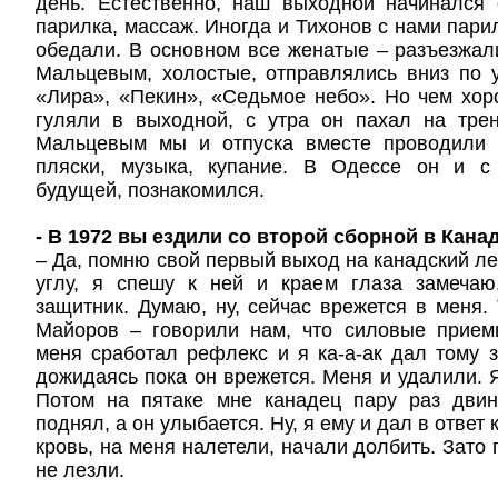
день. Естественно, наш выходной начинался
парилка, массаж. Иногда и Тихонов с нами пари
обедали. В основном все женатые – разъезжал
Мальцевым, холостые, отправлялись вниз по 
«Лира», «Пекин», «Седьмое небо». Но чем хо
гуляли в выходной, с утра он пахал на трен
Мальцевым мы и отпуска вместе проводили 
пляски, музыка, купание. В Одессе он и с
будущей, познакомился.
- В 1972 вы ездили со второй сборной в Канад
– Да, помню свой первый выход на канадский ле
углу, я спешу к ней и краем глаза замечаю
защитник. Думаю, ну, сейчас врежется в меня.
Майоров – говорили нам, что силовые прием
меня сработал рефлекс и я ка-а-ак дал тому 
дожидаясь пока он врежется. Меня и удалили. Я
Потом на пятаке мне канадец пару раз двин
поднял, а он улыбается. Ну, я ему и дал в ответ
кровь, на меня налетели, начали долбить. Зато
не лезли.