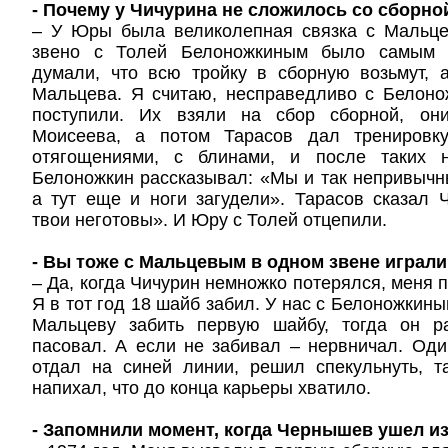
- Почему у Чичурина не сложилось со сборно
– У Юры была великолепная связка с Мальц
звено с Толей Белоножкиным было самым 
думали, что всю тройку в сборную возьмут, 
Мальцева. Я считаю, несправедливо с Белон
поступили. Их взяли на сбор сборной, он
Моисеева, а потом Тарасов дал тренировк
отягощениями, с блинами, и после таких н
Белоножкин рассказывал: «Мы и так непривычны
а тут еще и ноги загудели». Тарасов сказал
твои неготовы». И Юру с Толей отцепили.
- Вы тоже с Мальцевым в одном звене играл
– Да, когда Чичурин немножко потерялся, меня 
Я в тот год 18 шайб забил. У нас с Белоножкин
Мальцеву забить первую шайбу, тогда он р
пасовал. А если не забивал – нервничал. Од
отдал на синей линии, решил спекульнуть, т
напихал, что до конца карьеры хватило.
- Запомнили момент, когда Чернышев ушел и