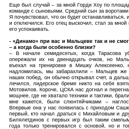
Еще был случай – за мной Горди Хоу по площад
команде с сыновьями. Средний сын за воротами 
Я почувствовал, что он будет останавливаться, и
и отключился. Его отец выскочил, стал за мной
его успокаивать.
- «Динамо» при вас и Мальцеве так и не смо
– а когда были особенно близки?
– В начале семидесятых, когда Тарасова 
опережали их на двенадцать очков, но Маль
въехал на тренировке в Мишку Алексеенко, н
надломилась, мы забарахлили – Мальцев же
наших побед, он обычно открывал счет, а дальш
лечился, лидерское бремя никто на себя взят
Мотовилов. Короче, ЦСКА нас догнал и перегн
мощнее, где не хватало техники и тактики, брали
мне кажется, были слюнтяйчиками – наглос
Впервые она у нас появилась с приходом Саш
первый, кто начал драться с Михайловым и дру
Билялетдинов с первых игр был таким смелы
года только тренировался с основой, но и т