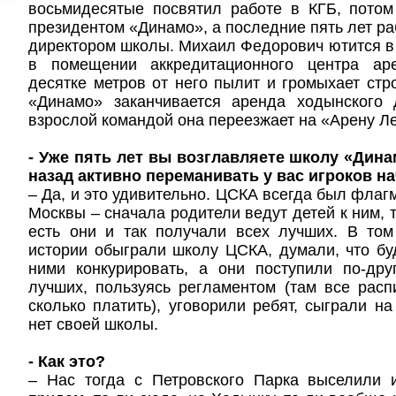
восьмидесятые посвятил работе в КГБ, потом
президентом «Динамо», а последние пять лет ра
директором школы. Михаил Федорович ютится в
в помещении аккредитационного центра ар
десятке метров от него пылит и громыхает стр
«Динамо» заканчивается аренда ходынского
взрослой командой она переезжает на «Арену Л
- Уже пять лет вы возглавляете школу «Дина
назад активно переманивать у вас игроков н
– Да, и это удивительно. ЦСКА всегда был флаг
Москвы – сначала родители ведут детей к ним, т
есть они и так получали всех лучших. В то
истории обыграли школу ЦСКА, думали, что бу
ними конкурировать, а они поступили по-дру
лучших, пользуясь регламентом (там все расп
сколько платить), уговорили ребят, сыграли на
нет своей школы.
- Как это?
– Нас тогда с Петровского Парка выселили 