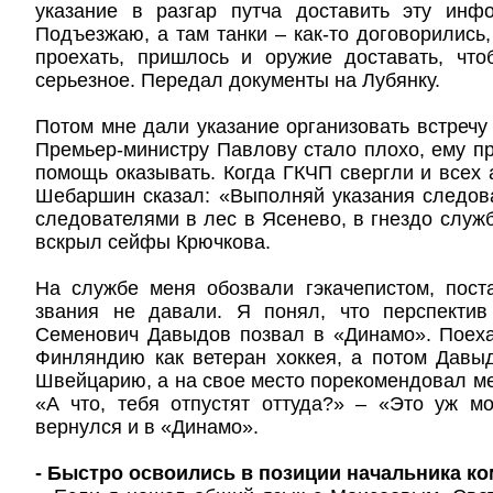
указание в разгар путча доставить эту инф
Подъезжаю, а там танки – как-то договорились,
проехать, пришлось и оружие доставать, что
серьезное. Передал документы на Лубянку.
Потом мне дали указание организовать встречу
Премьер-министру Павлову стало плохо, ему 
помощь оказывать. Когда ГКЧП свергли и всех
Шебаршин сказал: «Выполняй указания следов
следователями в лес в Ясенево, в гнездо служ
вскрыл сейфы Крючкова.
На службе меня обозвали гэкачепистом, пост
звания не давали. Я понял, что перспектив
Семенович Давыдов позвал в «Динамо». Поеха
Финляндию как ветеран хоккея, а потом Давы
Швейцарию, а на свое место порекомендовал ме
«А что, тебя отпустят оттуда?» – «Это уж м
вернулся и в «Динамо».
- Быстро освоились в позиции начальника к