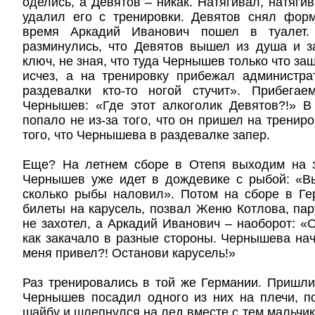
оделись, а Девятов – никак. Натягивал, натяги
удалил его с тренировки. Девятов снял форм
время Аркадий Иванович пошел в туалет.
разминулись, что Девятов вышел из душа и з
ключ, не зная, что туда Чернышев только что за
исчез, а на тренировку прибежал администра
раздевалки кто-то ногой стучит». Прибега
Чернышев: «Где этот алкоголик Девятов?!» В
попало не из-за того, что он пришел на трениро
того, что Чернышева в раздевалке запер.
Еще? На летнем сборе в Отепя выходим на з
Чернышев уже идет в дождевике с рыбой: «Вы
сколько рыбы наловил». Потом на сборе в Ге
билеты на карусель, позвал Женю Котлова, парт
не захотел, а Аркадий Иванович – наоборот: «О
как закачало в разные стороны. Чернышева нач
меня привел?! Останови карусель!»
Раз тренировались в той же Германии. Пришл
Чернышев посадил одного из них на плечи, п
шайбу и шлепнулся на лед вместе с тем мальчик