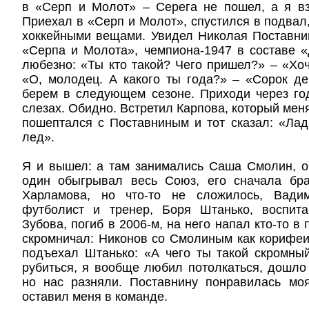
в «Серп и Молот» – Серега не пошел, а я вз
Приехал в «Серп и Молот», спустился в подвал,
хоккейными вещами. Увидел Николая Поставни
«Серпа и Молота», чемпиона-1947 в составе 
любезно: «Ты кто такой? Чего пришел?» – «Хочу
«О, молодец. А какого ты года?» – «Сорок де
берем в следующем сезоне. Приходи через го
слезах. Обидно. Встретил Карпова, который мен
пошептался с Поставниным и тот сказал: «Лад
лед».
Я и вышел: а там занимались Саша Смолин, 
один обыгрывал весь Союз, его сначала бр
Харламова, но что-то не сложилось, Вади
футболист и тренер, Боря Штанько, воспит
Зубова, погиб в 2006-м, на него напал кто-то в
скромничал: Никонов со Смолиным как корифеи
подъехал Штанько: «А чего ты такой скромны
рубиться, я вообще любил потолкаться, дошло 
но нас разняли. Поставнину понравилась мо
оставил меня в команде.