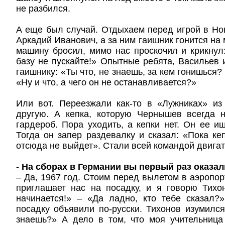
не разбился.
А еще был случай. Отдыхаем перед игрой в Но
Аркадий Иванович, а за ним гаишник гонится на
машину бросил, мимо нас проскочил и крикнул
базу не пускайте!» Опытные ребята, Васильев 
гаишнику: «Ты что, не знаешь, за кем гонишься
«Ну и что, а чего он не останавливается?»
Или вот. Переезжали как-то в «Лужниках» из
другую. А кепка, которую Чернышев всегда н
гардероб. Пора уходить, а кепки нет. Он ее ищ
Тогда он запер раздевалку и сказал: «Пока кеп
отсюда не выйдет». Стали всей командой двигат
- На сборах в Германии вы первый раз оказал
– Да, 1967 год. Стоим перед вылетом в аэропор
приглашает нас на посадку, и я говорю Тихо
начинается!» – «Да ладно, кто тебе сказал?
посадку объявили по-русски. Тихонов изумился
знаешь?» А дело в том, что моя учительница