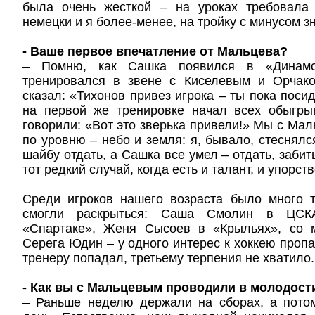
была очень жесткой – на уроках требовала 
немецки и я более-менее, на тройку с минусом з
- Ваше первое впечатление от Мальцева?
– Помню, как Сашка появился в «Динам
тренировался в звене с Киселевым и Орчак
сказал: «Тихонов привез игрока – ты пока поси
на первой же тренировке начал всех обыгры
говорили: «Вот это зверька привели!» Мы с Мал
по уровню – небо и земля: я, бывало, стеснялс
шайбу отдать, а Сашка все умел – отдать, забит
тот редкий случай, когда есть и талант, и упорств
Среди игроков нашего возраста было много т
смогли раскрыться: Саша Смолин в ЦСК
«Спартаке», Женя Сысоев в «Крыльях», со 
Серега Юдин – у одного интерес к хоккею пропа
тренеру попадал, третьему терпения не хватило.
- Как вы с Мальцевым проводили в молодост
– Раньше неделю держали на сборах, а пото