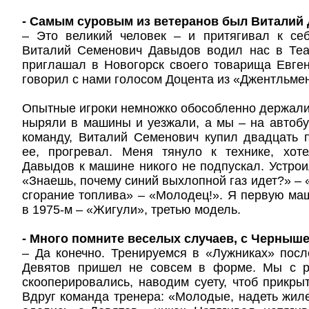
- Самым суровым из ветеранов был Виталий
– Это великий человек – и притягивал к себ
Виталий Семенович Давыдов водил нас в Теат
приглашал в Новогорск своего товарища Евге
говорил с нами голосом Доцента из «Джентльмен
Опытные игроки немножко обособленно держали
ныряли в машины и уезжали, а мы – на автобу
команду, Виталий Семенович купил двадцать 
ее, прогревал. Меня тянуло к технике, хоте
Давыдов к машине никого не подпускал. Устроил
«Знаешь, почему синий выхлопной газ идет?» – 
сгорание топлива» – «Молодец!». Я первую ма
в 1975-м – «Жигули», третью модель.
- Много помните веселых случаев, с Черны
– Да конечно. Тренируемся в «Лужниках» пос
Девятов пришел не совсем в форме. Мы с ре
скооперировались, наводим суету, чтоб прикры
Вдруг команда тренера: «Молодые, надеть жил