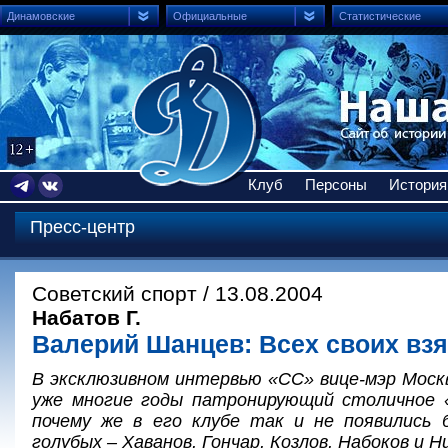
Динамовские
Официальные
Статистические
Клуб
Персоны
История
Пресс-центр
Советский спорт / 13.08.2004
Набатов Г.
Валерий Шанцев: Всех своих взя
В эксклюзивном интервью «СС» вице-мэр Мос
уже многие годы патронирующий столичное «
почему же в его клубе так и не появились 
голубых – Хаванов, Гончар, Козлов, Набоков и 