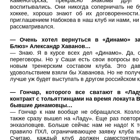
Каменогорска, прекрасно знакомы друг
воспитывались. Они никогда соперничать не бу
хоккее, хорошо знают об их договоренности
приглашением Набокова в наш клуб ни нами, ни
рассматривался.
— Очень хотел вернуться в «Динамо» за
Блюз» Александр Хаванов…
— Знаю. Я в курсе всех дел «Динамо». Да, о
переговоры. Но у Саши есть свои вопросы во
новым тренерским составом клуба. Это да
удовольствием взяли бы Хаванова. Но не получи
лучше уж будет выступать в другом российском к
— Гончар, которого все сватают в «Лад
контракт с тольяттинцами на время локаута 
бывшие динамовцы…
— Гончар к нам вообще не обращался. Козлов
также сразу вышел на «Ладу». Еще раз повторю
энхаэловцев. Больше сейчас нам не надо! К 
правило ПХЛ, ограничивающее заявку клуба н
Считаю, каждый клуб должен самостоятель