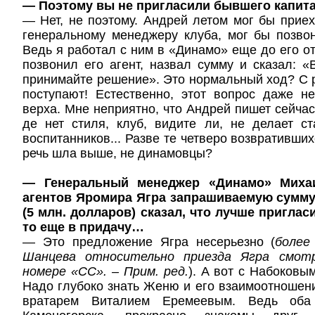
— Поэтому вы не пригласили бывшего капит
— Нет, не поэтому. Андрей летом мог бы приех
генеральному менеджеру клуба, мог бы позвон
Ведь я работал с ним в «Динамо» еще до его о
позвонил его агент, назвал сумму и сказал: «
принимайте решение». Это нормальный ход? С 
поступают! Естественно, этот вопрос даже н
верха. Мне неприятно, что Андрей пишет сейчас
де нет стиля, клуб, видите ли, не делает с
воспитанников... Разве те четверо возвративших
речь шла выше, не динамовцы?
— Генеральный менеджер «Динамо» Михаи
агентов Яромира Ягра запрашиваемую сумму
(5 млн. долларов) сказал, что лучше приглас
то еще в придачу…
— Это предложение Ягра несерьезно (
более
Шанцева относительно приезда Ягра смот
номере «СС». – Прим. ред.
). А вот с Набоковы
Надо глубоко знать Женю и его взаимоотношен
вратарем Виталием Еремеевым. Ведь оба