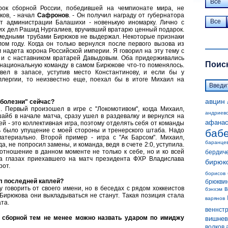
Все
грок сборной России, победившей на чемпионате мира, не
ков, - начал
Сафронов
. - Он получил награду от губернатора
Все
от администрации Балашихи - новенькую иномарку. Лично с
их дел Рашид Нургалиев, вручивший вратарю ценный подарок.
медными трубами Бирюков не выдержал. Некоторые признаки
м году. Когда он только вернулся после первого вызова из
м надета корона Российской империи. Я говорил на эту тему с
и с наставником вратарей Давыдовым. Оба придерживались
Поиск
 национальную команду в самом Бирюкове что-то поменялось.
вел в запасе, уступив место Константинову, и если бы у
ллергии, то неизвестно еще, поехал бы в итоге Михаил на
авцин
 болезни" сейчас?
 Первый произошел в игре с "Локомотивом", когда Михаил,
андриев
йб в начале матча, сразу ушел в раздевалку и вернулся на
афанас
ей - это коллективная игра, поэтому отделять себя от команды
сь было упущение с моей стороны и тренерского штаба. Надо
баб
атериально. Второй пример - игра с "Ак Барсом". Михаил,
баранце
а, не попросил замены, и команда, ведя в счете 2:0, уступила.
тношение в данном моменте не только к себе, но и ко всей
бердич
на глазах приехавшего на матч президента ФХР Владислава
бирюк
рот.
борисов
ал последней каплей?
брюкви
чу говорить от своего имени, но в беседах с рядом хоккеистов
в
бэнхэм
Бирюкова они выкладываться не станут. Tакая позиция стала
варянов
та.
веннст
й сборной тем не менее можно назвать ударом по имиджу
вишнев
волков 