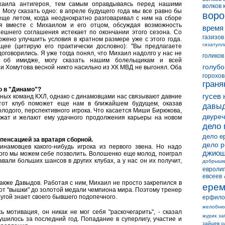
хаила антигероя, тем самым оправдываясь перед нашими
волков 
 Могу сказать одно: в апреле будущего года мы все равно бы
воро
еще летом, когда неоднократно разговаривал с ним на сборе
ся вместе с Михаилом и его отцом, обсуждая возможность
время
нешнего соглашения истекает по окончании этого сезона. Со
газизов
жено улучшить условия в кратном размере уже с этого года.
гизатулл
ее (цитирую его практически дословно): "Вы предлагаете
оговорились. Я уже тогда понял, что Михаил надолго у нас не
голиков
е об имидже, могу сказать нашим болельщикам и всей
голубо
 и Хомутова весной никто насильно из ХК МВД не выгонял. Оба
горохов
граня
 в "Динамо"?
гусев 
зных команд КХЛ, однако с динамовцами нас связывают давние
тот клуб поможет еще нам в ближайшем будущем, оказав
давыд
олодого, перспективного игрока. Что касается Миши Бирюкова,
двуреч
ержат и желают ему удачного продолжения карьеры на новом
дело 
дело е
пенсацией за вратаря сборной.
дело 
инамовцев какого-нибудь игрока из первого звена. Но надо
джиош
 кого мы можем себе позволить. Волошенко еще молод, поиграл
вали больших шансов в других клубах, а у нас он их получит,
добрышк
евролиг
евсеев
кже Давыдов. Работая с ним, Михаил не просто закрепился в
ерем
ь от "вышки" до золотой медали чемпиона мира. Поэтому тренер
ругой знает своего бывшего подопечного.
ерфило
желобню
мотивация, он никак не мог себя "раскочегарить", - сказал
журик
за
шилось за последний год. Попадание в суперлигу, участие и
зайцев о