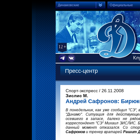
Динамовские
Официальные
Кл
Пресс-центр
Спорт-экспресс / 26.11.2008
Зислис М.
Андрей Сафронов: Бирюко
В понедельник, как уже сообщил "СЭ",
"Динамо". Ситуация для действующе
осевшего в запасе, далеко не рядо
корреспондент "СЭ" Михаил ЗИСЛИС. Б
данный момент отказался. Со сто
Сафронов
и тренер вратарей
Рашит 