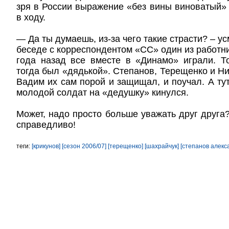
зря в России выражение «без вины виноватый»
в ходу.
— Да ты думаешь, из-за чего такие страсти? – у
беседе с корреспондентом «СС» один из работни
года назад все вместе в «Динамо» играли. Т
тогда был «дядькой». Степанов, Терещенко и Н
Вадим их сам порой и защищал, и поучал. А тут
молодой солдат на «дедушку» кинулся.
Может, надо просто больше уважать друг друга
справедливо!
теги:
[крикунов]
[сезон 2006/07]
[терещенко]
[шахрайчук]
[степанов алекс