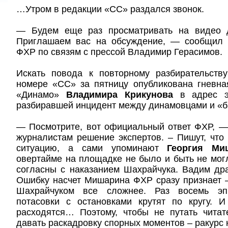
…Утром в редакции «СС» раздался звонок.
— Будем еще раз просматривать на видео д
Приглашаем вас на обсуждение, — сообщил 
ФХР по связям с прессой Владимир Герасимов.
Искать повода к повторному разбирательст
номере «СС» за пятницу опубликована гневна
«Динамо»
Владимира Крикунова
в адрес эк
разбиравшей инцидент между динамовцами и «б
— Посмотрите, вот официальный ответ ФХР, —
журналистам решение экспертов. – Пишут, что
ситуацию, а сами упоминают
Георгия Ми
овертайме на площадке не было и быть не могл
согласны с наказанием Шахрайчука. Вадим др
Ошибку насчет Мишарина ФХР сразу признает –
Шахрайчуком все сложнее. Раз восемь эп
потасовки с остановками крутят по кругу. 
расходятся… Поэтому, чтобы не путать чита
давать раскадровку спорных моментов – ракурс 