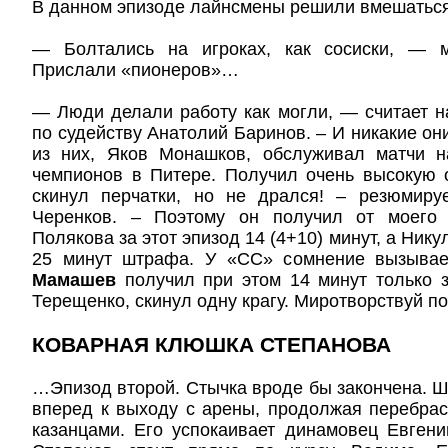
В данном эпизоде лайнсмены решили вмешатьс
— Болтались на игроках, как сосиски, — м
Прислали «пионеров»…
— Люди делали работу как могли, — считает 
по судейству Анатолий Баринов. – И никакие он
из них, Яков Монашков, обслуживал матчи н
чемпионов в Питере. Получил очень высокую 
скинул перчатки, но не дрался! – резюмиру
Черенков. – Поэтому он получил от моего 
Полякова за этот эпизод 14 (4+10) минут, а Ник
25 минут штрафа. У «СС» сомнение вызывае
Мамашев
получил при этом 14 минут только з
Терещенко, скинул одну крагу. Миротворствуй п
КОВАРНАЯ КЛЮШКА СТЕПАНОВА
…Эпизод второй. Стычка вроде бы закончена. Ш
вперед к выходу с арены, продолжая перебра
казанцами. Его успокаивает динамовец Евген