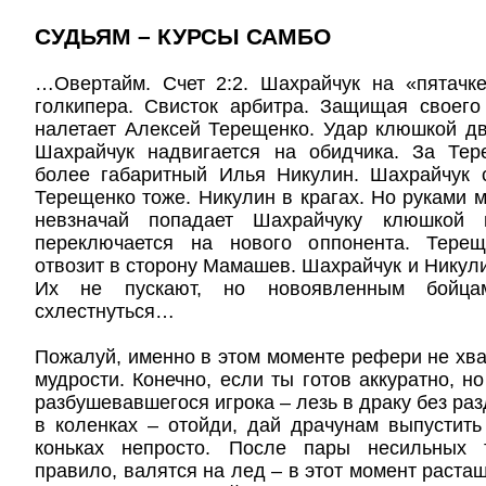
СУДЬЯМ – КУРСЫ САМБО
…Овертайм. Счет 2:2. Шахрайчук на «пятачке
голкипера. Свисток арбитра. Защищая своего
налетает Алексей Терещенко. Удар клюшкой дв
Шахрайчук надвигается на обидчика. За Тер
более габаритный Илья Никулин. Шахрайчук с
Терещенко тоже. Никулин в крагах. Но руками м
невзначай попадает Шахрайчуку клюшкой 
переключается на нового оппонента. Тере
отвозит в сторону Мамашев. Шахрайчук и Никулин
Их не пускают, но новоявленным бойца
схлестнуться…
Пожалуй, именно в этом моменте рефери не хва
мудрости. Конечно, если ты готов аккуратно, н
разбушевавшегося игрока – лезь в драку без ра
в коленках – отойди, дай драчунам выпустить
коньках непросто. После пары несильных т
правило, валятся на лед – в этот момент растащ