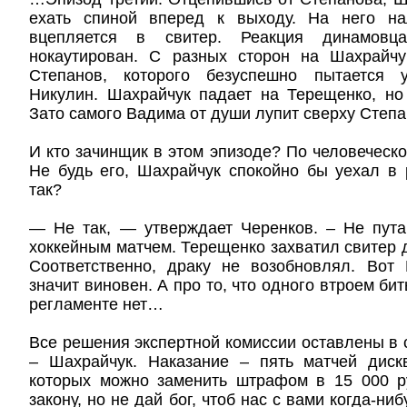
ехать спиной вперед к выходу. На него на
вцепляется в свитер. Реакция динамовц
нокаутирован. С разных сторон на Шахрайч
Степанов, которого безуспешно пытается 
Никулин. Шахрайчук падает на Терещенко, но
Зато самого Вадима от души лупит сверху Степа
И кто зачинщик в этом эпизоде? По человеческо
Не будь его, Шахрайчук спокойно бы уехал в 
так?
— Не так, — утверждает Черенков. – Не пута
хоккейным матчем. Терещенко захватил свитер д
Соответственно, драку не возобновлял. Вот
значит виновен. А про то, что одного втроем бит
регламенте нет…
Все решения экспертной комиссии оставлены в 
– Шахрайчук. Наказание – пять матчей диск
которых можно заменить штрафом в 15 000 р
закону, но не дай бог, чтоб нас с вами когда-ни