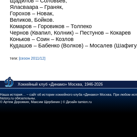
Щадилов – Соловьев,
Яласваара – Граняк,
Горохов – Новак,
Великов, Бойков.
Комаров – Горовиков – Толпеко
Чернов (Квапил, Колник) – Пестунов – Кокарев
Коньков – Соин – Козлов
Кудашов – Бабенко (Волков) – Мосалев (Шафигу
теги:
[сезон 2011/12]
Хоккейный клуб «Динамо» Москва, 1946-2026
Наша история… – сайт об истории хоккейного клуба «Динамо» Москва. При любом исп
history.ru обязательны.
© Артем Дорожкин, Максим Щербинин | © Дизайн tamion.ru