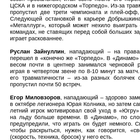
ЦСКА и в нижегородском «Торпедо». Из-за тра
пропустил две трети чемпионата и плей-офф,
Следующей остановкой в карьере Добрышкина
«Металлург», который может нехило выиграть 
командах, не ставящих перед собой больших з
играет раскованнее.
Руслан Зайнуллин
, нападающий – на права
перешел в «конечно же «Торпедо». В «Динамо
весом почти в центнер занимался черновой р
играя в четвертом звене по 8-10 минут за матч
его травматичности – из-за разных болячек 
пропустил почти 50 встреч.
Егор Миловзоров
, нападающий – здорово зам
в октябре легионера Юрая Колника, но затем са
летний игрок мотивировал свой уход в «Югру
на льду больше времени. В «Динамо», по сло
предупредили, что играть он будет немного. 
чтобы раскрыться, нужен, как говорится, «с
(скорость, техника, бросок) у него есть.