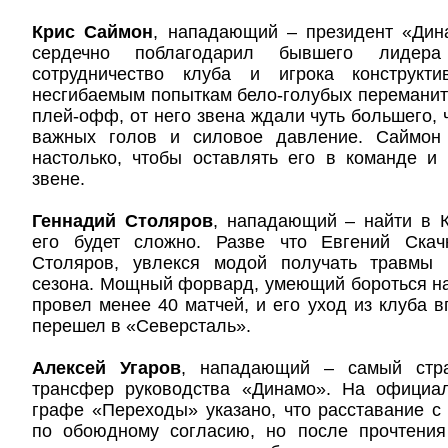
Крис Саймон
, нападающий – президент «Ди
сердечно поблагодарил бывшего лидера
сотрудничество клуба и игрока конструкт
несгибаемым попыткам бело-голубых переманить
плей-офф, от него звена ждали чуть большего, 
важных голов и силовое давление. Саймон
настолько, чтобы оставлять его в команде и
звене.
Геннадий Столяров
, нападающий – найти в К
его будет сложно. Разве что Евгений Скач
Столяров, увлекся модой получать травмы 
сезона. Мощный форвард, умеющий бороться на 
провел менее 40 матчей, и его уход из клуба в
перешел в «Северсталь».
Алексей Угаров
, нападающий – самый стр
трансфер руководства «Динамо». На официа
графе «Переходы» указано, что расставание 
по обоюдному согласию, но после прочтения