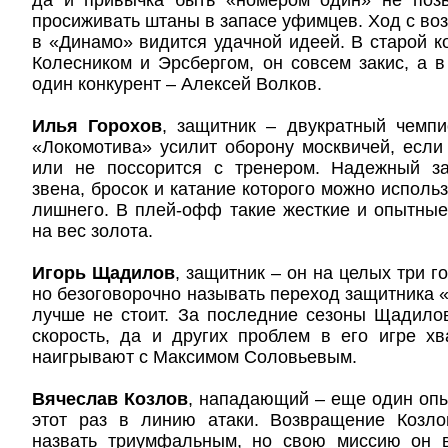
да и привычка быть «номером один» не поз
просиживать штаны в запасе уфимцев. Ход с в
в «Динамо» видится удачной идеей. В старой к
Колесником и Эрсбергом, он совсем закис, а в
один конкурент – Алексей Волков.
Илья Горохов
, защитник – двукратный чемпи
«Локомотива» усилит оборону москвичей, если
или не поссорится с тренером. Надежный з
звена, бросок и катание которого можно исполь
лишнего. В плей-офф такие жесткие и опытные 
на вес золота.
Игорь Щадилов
, защитник – он на целых три 
но безоговорочно называть переход защитника 
лучше не стоит. За последние сезоны Щадило
скорость, да и других проблем в его игре хв
наигрывают с Максимом Соловьевым.
Вячеслав Козлов
, нападающий – еще один опы
этот раз в линию атаки. Возвращение Козл
назвать триумфальным, но свою миссию он 