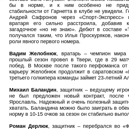
бы в норме, и к ним особенно не придр
стабильности от Гарнетта в клубе не увидели. 
Андрей Сафронов через «Спорт-Экспресс» п
вратаря его сильно расстроила, добавив 
загадочное «но не знаю». Дебют в составе «
получался таким, что Илья Проскуряков, наконе
роли явного первого номера.
Вадим Желобнюк
, вратарь – чемпион мира
прошлый сезон провел в Твери, где в 29 мат
побед. В Москве после такого перфоманса от 
карьеру Желобнюк продолжит в саратовском «
третьего голкипера команды займет 23-летний А
Михаил Баландин
, защитник – ведущему игро
не был предложен новый контракт, после 
Ярославль. Надежный и очень полезный защитни
хватать. Баландина можно было заиграть в обеи
норму в 10-15 очков за сезон он стабильно выпо
Роман Дерлюк
, защитник – перебрался во «Ф