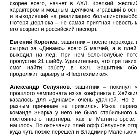
скорее всего, начнет в АХЛ. Крепкий, жестк
характером и мощным щелчком, игравший в осн
и выходивший на реализацию большинства/обо
Потеря Дерлюка – не самая приятная новость 
его возраст и российский паспорт.
Евгений Королев
, защитник – после перехода 
сыграл за «Динамо» всего 5 матчей, а в пле
выходил на лед. При нем бело-голубые пот
пропустив 21 шайбу. Удивительно, что при таки
смог найти работу в КХЛ. Защитник обор
продолжит карьеру в «Нефтехимике».
Александр Селуянов
, защитник – покинул 
прошлого чемпионата из-за конфликта с Хейккил
казалось для «Динамо» очень удачной. Но в 
разным причинам не прижился. Из-за переи
команде Знарка у него не было стабильного 
постоянного партнера, как в Магнитогорске
нашлось. По окончании плей-офф Селуянов отп
куда чуть позже перешел и Владимир Маленьких