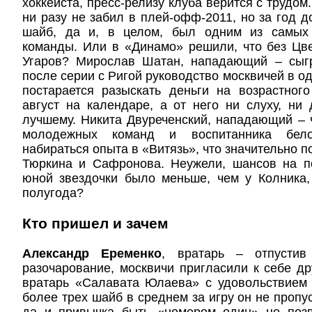
хоккеиста, пресс-релизу клуба верится с трудом
ни разу не забил в плей-офф-2011, но за год д
шайб, да и, в целом, был одним из самых 
команды. Или в «Динамо» решили, что без Цв
Угаров? Мирослав Шатан, нападающий – сыгр
после серии с Ригой руководство москвичей в од
постарается разыскать деньги на возрастног
август на календаре, а от него ни слуху, ни д
лучшему. Никита Двуреченский, нападающий –
молодежных команд и воспитанника бело-
набираться опыта в «Витязь», что значительно 
Тюркина и Сафронова. Неужели, шансов на п
юной звездочки было меньше, чем у Колника,
полугода?
Кто пришел и зачем
Александр Еременко
, вратарь – отпусти
разочарование, москвичи пригласили к себе д
вратарь «Салавата Юлаева» с удовольствием 
более трех шайб в среднем за игру он не пропу