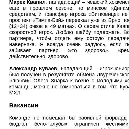
Марек Квапил
, нападающий – чешский хоккеист
еще в прошлом сезоне, но минское «Дина
средствам, и трансфер игрока «Витковице» не
проспект «Тампа-Бэй» переехал уже из Брно п
(12+34) очков в 49 матчах. О своем стиле Квап
скоростной игрок. Люблю шайбу подержать. В
партнера, чтобы отдать ему острую передач
наверняка. Я всегда очень радуюсь, если 
забивает партнер. Это здорово». Врем
действительно, здорово.
Александр Куваев
, нападающий – игрок юнио
был получен в результате обмена Двуреченског
«любви» Олега Знарка к возне с молодыми хо
команды, можно не сомневаться в том, что Кув
МХЛ.
Вакансии
Команде не помешал бы забивной форвард 
бюджет бело-голубых ограничен жестки