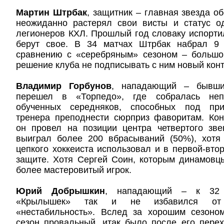
Мартин Штрбак
, защитник – главная звезда о
неожиданно растерял свои висты и статус о
легионеров КХЛ. Прошлый год словаку испорти
берут свое. В 34 матчах Штрбак набрал 9 
сравнению с «серебряным» сезоном – большой
решение клуба не подписывать с ним новый конт
Владимир Горбунов
, нападающий – бывш
перешел в «Торпедо», где собралась неп
обученных середняков, способных под при
тренера преподнести сюрприз фаворитам. Кон
он провел на позиции центра четвертого зве
выиграл более 200 вбрасываний (50%), хотя
цепкого хоккеиста использовал и в первой-втор
защите. Хотя Сергей Соин, которым динамовц
более мастеровитый игрок.
Юрий Добрышкин
, нападающий – к 32 
«Крылышек» так и не избавился от 
«нестабильность». Вслед за хорошим сезон
сезон провальный, итак было после его пере