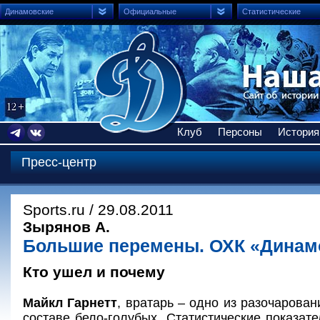
Динамовские
Официальные
Статистические
Клуб
Персоны
История
Пресс-центр
Sports.ru / 29.08.2011
Зырянов А.
Большие перемены. ОХК «Динам
Кто ушел и почему
Майкл Гарнетт
, вратарь – одно из разочарова
составе бело-голубых. Статистические показат