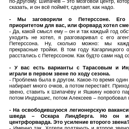
по-другому. Шипачёв – это мозговой центр, кот
сказать, и он всё поймёт, сделает, как надо.
- Мы заговорили о Петерссоне. Его
приоритетом для вас, или форвард хотел см
- Да, какой смысл ему – он и так каждый год обс
уходить не хотел, я разговаривал с его аген
Петерссона. Ну, сколько можно: мы каж
прекрасные тройки. В том году Кагарлицкого 
расстались с Петерссоном. Как будто сами над с
- У вас есть варианты с Тарасовым и Ин
играли в первом звене по ходу сезона.
- Проблема была в другом. Какое-то время один 
набирает много очков, а потом перестаёт. Прих
звено, ставить к Шипачёву и Яшкину нового па
потом Индрашис, потом Алексеев – попробовал 
- На освободившуюся легионерскую ваканси
шведа – Оскара Линдберга. Но он и
центрфорварда. Это усиление второго звена
- Именно так. Хотели подтянуть и второе звено