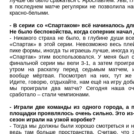
лучше бы было сражаться с Ярославлем. Увы, гл
в последнем матче регулярки не позволила на
красно-белыми.
- В серии со «Спартаком» всё начиналось дл
Не было беспокойства, когда соперник начал
- Никакого страха не было, в глубине души в
«Спартак» в этой серии. Невозможно весь пл
пике формы, иногда ты играешь лучше, иногда х
«Спартак» этим воспользовался. У меня был 
финальной серии мы вели 3-1, а затем проигр
утром на раскатку перед седьмым матчем, 
вообще мёртвая. Посмотрел на них, тут же 
Идите, говорю, отдыхайте, нам ещё на игру добир
мы проиграли два матча? Сегодня наша оч
сработало – стали чемпионами.
- Играли две команды из одного города, а
площадки проявлялось очень сильно. Это из-
сезон играли на узкой коробке?
- Тогда мы должны были хорошо смотреться и 
ведь там больше пространства. Считаю, что 