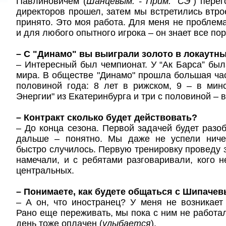
Павлиновичем (
Шанцевым. - Прим. "СЭ"
) перег
директоров прошел, затем мы встретились втр
принято. Это моя работа. Для меня не проблема
и для любого опытного игрока – он знает все пор
– С "Динамо" вы выиграли золото в локаутны
– Интересный был чемпионат. У “Ак Барса” бы
мира. В обществе "Динамо" прошла большая час
половиной года: 8 лет в рижском, 9 – в мин
Энергии" из Екатеринбурга и три с половиной – 
– Контракт сколько будет действовать?
– До конца сезона. Первой задачей будет разоб
дальше – понятно. Мы даже не успели ниче
быстро случилось. Первую тренировку проведу з
намечали, и с ребятами разговаривали, кого не
центральных.
– Понимаете, как будете общаться с Шипаче
– А он, что иностранец? У меня не возникает
Рано еще переживать, мы пока с ним не работал
день тоже оплачен (
улыбается
).