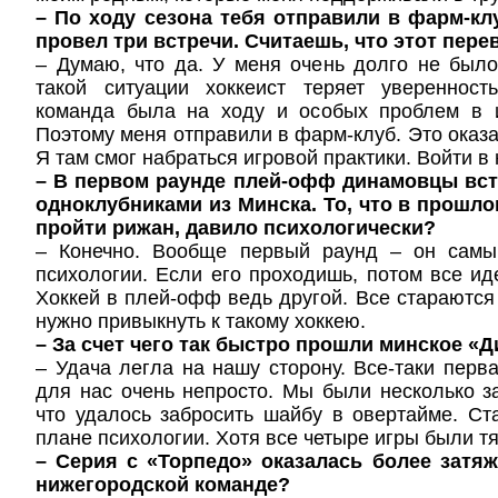
– По ходу сезона тебя отправили в фарм-кл
провел три встречи. Считаешь, что этот пере
– Думаю, что да. У меня очень долго не было
такой ситуации хоккеист теряет увереннос
команда была на ходу и особых проблем в 
Поэтому меня отправили в фарм-клуб. Это оказа
Я там смог набраться игровой практики. Войти в
– В первом раунде плей-офф динамовцы вст
одноклубниками из Минска. То, что в прошло
пройти рижан, давило психологически?
– Конечно. Вообще первый раунд – он самы
психологии. Если его проходишь, потом все иде
Хоккей в плей-офф ведь другой. Все стараются 
нужно привыкнуть к такому хоккею.
– За счет чего так быстро прошли минское «
– Удача легла на нашу сторону. Все-таки перв
для нас очень непросто. Мы были несколько 
что удалось забросить шайбу в овертайме. Ст
плане психологии. Хотя все четыре игры были т
– Серия с «Торпедо» оказалась более затя
нижегородской команде?