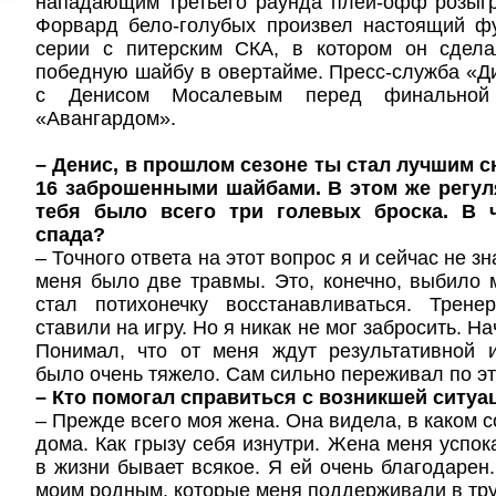
нападающим третьего раунда плей-офф розыгр
Форвард бело-голубых произвел настоящий ф
серии с питерским СКА, в котором он сделал
победную шайбу в овертайме. Пресс-служба «
с Денисом Мосалевым перед финальной
«Авангардом».
– Денис, в прошлом сезоне ты стал лучшим 
16 заброшенными шайбами. В этом же регул
тебя было всего три голевых броска. В 
спада?
– Точного ответа на этот вопрос я и сейчас не з
меня было две травмы. Это, конечно, выбило 
стал потихонечку восстанавливаться. Трен
ставили на игру. Но я никак не мог забросить. Н
Понимал, что от меня ждут результативной и
было очень тяжело. Сам сильно переживал по эт
– Кто помогал справиться с возникшей ситуа
– Прежде всего моя жена. Она видела, в каком 
дома. Как грызу себя изнутри. Жена меня успок
в жизни бывает всякое. Я ей очень благодарен.
моим родным, которые меня поддерживали в тр