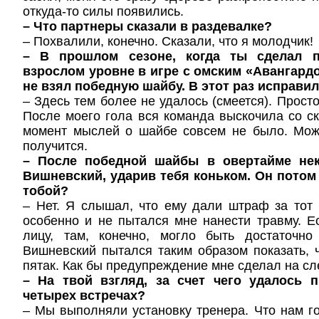
откуда-то силы появились.
– Что партнеры сказали в раздевалке?
– Похвалили, конечно. Сказали, что я молодчик!
– В прошлом сезоне, когда ты сделал п
взрослом уровне в игре с омским «Авангардо
не взял победную шайбу. В этот раз исправи
– Здесь тем более не удалось (смеется). Прост
После моего гола вся команда выскочила со ск
момент мыслей о шайбе совсем не было. Мож
получится.
– После победной шайбы в овертайме нек
Вишневский, ударив тебя коньком. Он потом
тобой?
– Нет. Я слышал, что ему дали штраф за тот
особенно и не пытался мне нанести травму. 
лицу, там, конечно, могло быть достаточн
Вишневский пытался таким образом показать, ч
пятак. Как бы предупреждение мне сделал на с
– На твой взгляд, за счет чего удалось 
четырех встречах?
– Мы выполняли установку тренера. Что нам го