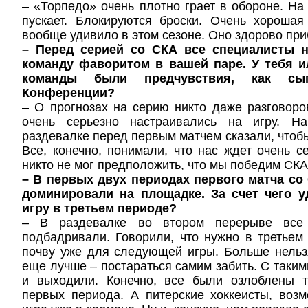
– «Торпедо» очень плотно грает в обороне. На 
пускает. Блокируются броски. Очень хорошая
вообще удивило в этом сезоне. Оно здорово при
– Перед серией со СКА все специалисты 
команду фаворитом в вашей паре. У тебя и
команды были предчувствия, как сы
Конференции?
– О прогнозах на серию никто даже разговоро
очень серьезно настраивались на игру. 
раздевалке перед первым матчем сказали, чтоб
Все, конечно, понимали, что нас ждет очень с
никто не мог предположить, что мы победим СКА 
– В первых двух периодах первого матча со
доминировали на площадке. За счет чего у
игру в третьем периоде?
– В раздевалке во втором перерыве все 
подбадривали. Говорили, что нужно в третьем
почву уже для следующей игры. Больше нельз
еще лучше – постараться самим забить. С таки
и выходили. Конечно, все были озлоблены 
первых периода. А питерские хоккеисты, возм