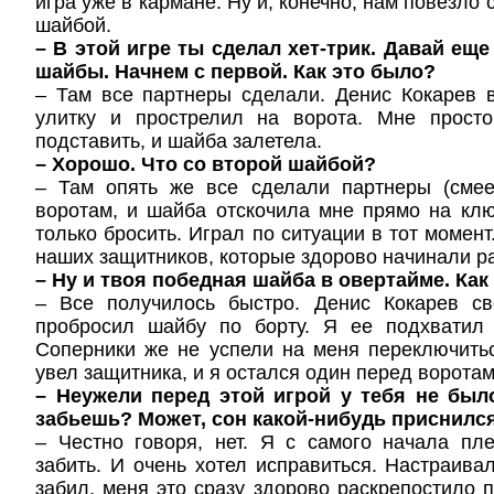
игра уже в кармане. Ну и, конечно, нам повезло
шайбой.
– В этой игре ты сделал хет-трик. Давай ещ
шайбы. Начнем с первой. Как это было?
– Там все партнеры сделали. Денис Кокарев 
улитку и прострелил на ворота. Мне прост
подставить, и шайба залетела.
– Хорошо. Что со второй шайбой?
– Там опять же все сделали партнеры (смее
воротам, и шайба отскочила мне прямо на кл
только бросить. Играл по ситуации в тот момент
наших защитников, которые здорово начинали ра
– Ну и твоя победная шайба в овертайме. Как
– Все получилось быстро. Денис Кокарев св
пробросил шайбу по борту. Я ее подхватил
Соперники же не успели на меня переключить
увел защитника, и я остался один перед воротам
– Неужели перед этой игрой у тебя не был
забьешь? Может, сон какой-нибудь приснилс
– Честно говоря, нет. Я с самого начала пл
забить. И очень хотел исправиться. Настраивал
забил, меня это сразу здорово раскрепостило п