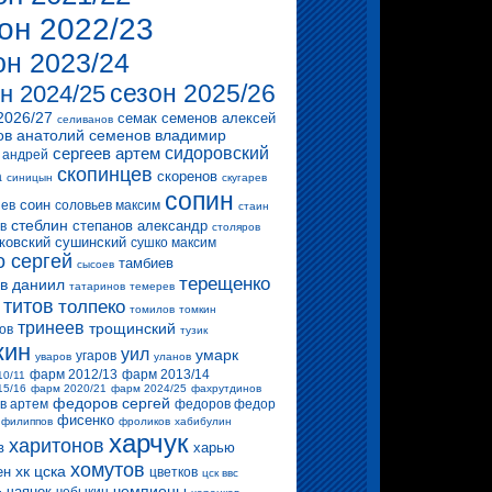
он 2022/23
он 2023/24
сезон 2025/26
н 2024/25
2026/27
семак
семенов алексей
селиванов
ов анатолий
семенов владимир
сергеев артем
сидоровский
 андрей
скопинцев
скоренов
а
синицын
скугарев
сопин
соин
ев
соловьев максим
стаин
стеблин
степанов александр
в
столяров
ковский
сушинский
сушко максим
о сергей
тамбиев
сысоев
терещенко
в даниил
татаринов
темерев
титов
толпеко
томилов
томкин
тринеев
трощинский
ов
тузик
кин
уил
умарк
угаров
уваров
уланов
фарм 2012/13
фарм 2013/14
10/11
15/16
фарм 2020/21
фарм 2024/25
фахрутдинов
федоров сергей
в артем
федоров федор
фисенко
филиппов
фроликов
хабибулин
харчук
харитонов
в
харью
хомутов
хк цска
ен
цветков
цск ввс
чемпионы
чаянек