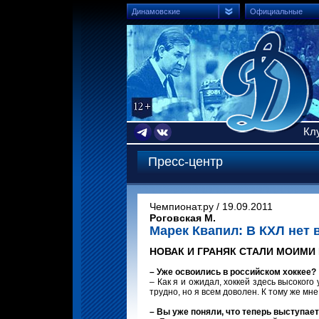
Динамовские
Официальные
Кл
Пресс-центр
Чемпионат.ру / 19.09.2011
Роговская М.
Марек Квапил: В КХЛ нет 
НОВАК И ГРАНЯК СТАЛИ МОИМИ
– Уже освоились в российском хоккее?
– Как я и ожидал, хоккей здесь высоког
трудно, но я всем доволен. К тому же мн
– Вы уже поняли, что теперь выступае