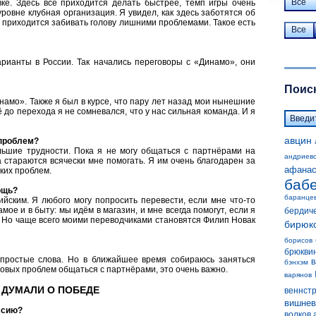
Все
ке. Здесь всё приходится делать быстрее, темп игры очень
ровне клубная организация. Я увидел, как здесь заботятся об
не приходится забивать голову лишними проблемами. Такое есть
Все
арианты в России. Так начались переговоры с «Динамо», они
Поиск
инамо». Также я был в курсе, что пару лет назад мои нынешние
до перехода я не сомневался, что у нас сильная команда. И я
авцин
 проблем?
ьшие трудности. Пока я не могу общаться с партнёрами на
андриев
 стараются всячески мне помогать. Я им очень благодарен за
афанас
ких проблем.
баб
ощь?
баранце
ийским. Я любого могу попросить перевести, если мне что-то
мое и в быту: мы идём в магазин, и мне всегда помогут, если я
бердич
у. Но чаще всего моими переводчиками становятся Филип Новак
бирюк
борисов
брюкви
 простые слова. Но в ближайшее время собираюсь заняться
в
бэнхэм
ковых проблем общаться с партнёрами, это очень важно.
варянов
 ДУМАЛИ О ПОБЕДЕ
веннст
вишнев
ссию?
волков 