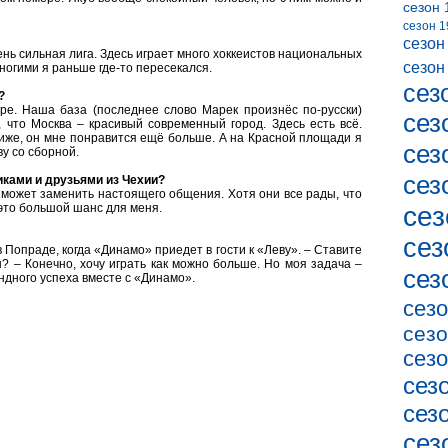
сезон 
сезон 1
сезон
чень сильная лига. Здесь играет много хоккеистов национальных
сезон
многими я раньше где-то пересекался.
сез
?
тре. Наша база (последнее слово Марек произнёс по-русски)
сез
, что Москва – красивый современный город. Здесь есть всё.
лиже, он мне понравится ещё больше. А на Красной площади я
сез
у со сборной.
сез
иками и друзьями из Чехии?
е может заменить настоящего общения. Хотя они все рады, что
 это большой шанс для меня.
сез
сез
 Попраде, когда «Динамо» приедет в гости к «Леву». – Ставите
? – Конечно, хочу играть как можно больше. Но моя задача –
сез
ндного успеха вместе с «Динамо».
сезо
сезо
сезо
сез
сез
сез