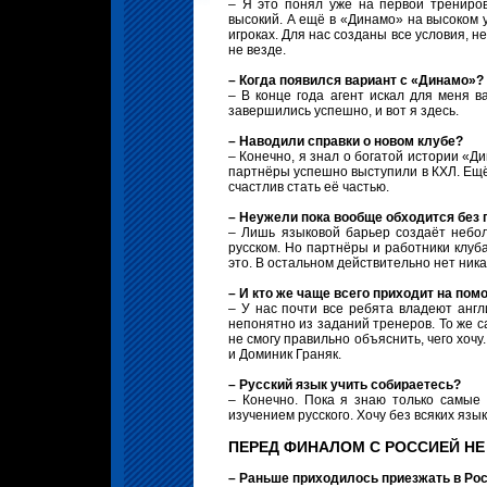
– Я это понял уже на первой трениров
высокий. А ещё в «Динамо» на высоком у
игроках. Для нас созданы все условия, 
не везде.
– Когда появился вариант с «Динамо»?
– В конце года агент искал для меня в
завершились успешно, и вот я здесь.
– Наводили справки о новом клубе?
– Конечно, я знал о богатой истории «Д
партнёры успешно выступили в КХЛ. Ещё 
счастлив стать её частью.
– Неужели пока вообще обходится без
– Лишь языковой барьер создаёт небол
русском. Но партнёры и работники клуба
это. В остальном действительно нет ника
– И кто же чаще всего приходит на пом
– У нас почти все ребята владеют англ
непонятно из заданий тренеров. То же са
не смогу правильно объяснить, чего хоч
и Доминик Граняк.
– Русский язык учить собираетесь?
– Конечно. Пока я знаю только самые
изучением русского. Хочу без всяких язы
ПЕРЕД ФИНАЛОМ С РОССИЕЙ НЕ
– Раньше приходилось приезжать в Ро