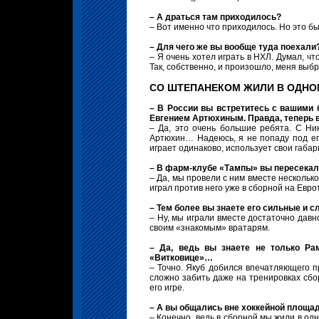
– А драться там приходилось?
– Вот именно что приходилось. Но это был
– Для чего же вы вообще туда поехали
– Я очень хотел играть в НХЛ. Думал, чт
Так, собственно, и произошло, меня выб
СО ШТЕПАНЕКОМ ЖИЛИ В ОДНО
– В России вы встретитесь с вашими
Евгением Артюхиным. Правда, теперь в
– Да, это очень большие ребята. С Ни
Артюхин… Надеюсь, я не попаду под его
играет одинаково, использует свои габари
– В фарм-клубе «Тампы» вы пересекали
– Да, мы провели с ним вместе несколько
играл против него уже в сборной на Евро
– Тем более вы знаете его сильные и 
– Ну, мы играли вместе достаточно давно
своим «знакомым» вратарям.
– Да, ведь вы знаете не только Ра
«Витковице»…
– Точно. Якуб добился впечатляющего п
сложно забить даже на тренировках сбор
его игре.
– А вы общались вне хоккейной площа
– Конечно, ведь в сборной мы жили в од