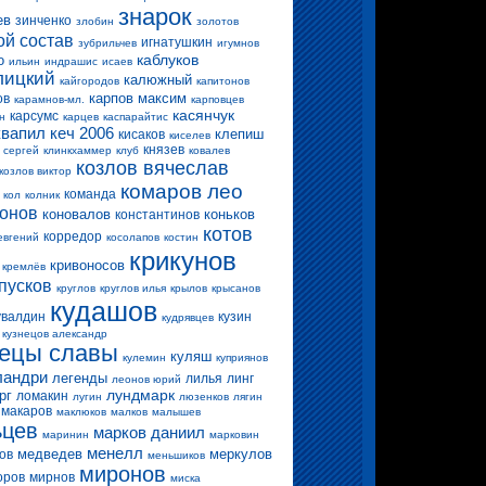
знарок
ев
зинченко
злобин
золотов
ой состав
игнатушкин
зубрильчев
игумнов
каблуков
о
ильин
индрашис
исаев
лицкий
калюжный
кайгородов
капитонов
карпов максим
ов
карамнов-мл.
карповцев
касянчук
карсумс
н
карцев
каспарайтис
квапил
кеч 2006
клепиш
кисаков
киселев
князев
 сергей
клинкхаммер
клуб
ковалев
козлов вячеслав
козлов виктор
комаров лео
команда
кол
колник
конов
коновалов
коньков
константинов
котов
корредор
евгений
косолапов
костин
крикунов
кривоносов
кремлёв
пусков
круглов
круглов илья
крылов
крысанов
кудашов
увалдин
кузин
кудрявцев
кузнецов александр
нецы славы
куляш
кулемин
куприянов
ландри
легенды
лилья
линг
леонов юрий
лундмарк
рг
ломакин
лугин
люзенков
лягин
макаров
маклюков
малков
малышев
ьцев
марков даниил
маринин
марковин
менелл
медведев
меркулов
ов
меньшиков
миронов
оров
мирнов
миска