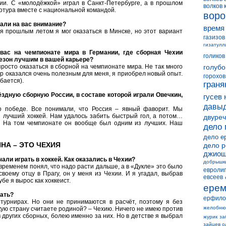
ии. С «молодёжкой» играл в Санкт-Петербурге, а в прошлом
волков 
отура вместе с национальной командой.
воро
али на вас внимание?
время
я прошлым летом я мог оказаться в Минске, но этот вариант
газизов
гизатулл
вас на чемпионате мира в Германии, где сборная Чехии
голиков
сезон лучшим в вашей карьере?
 просто оказаться в сборной на чемпионате мира. Не так много
голубо
нир оказался очень полезным для меня, я приобрел новый опыт.
горохов
бается).
граня
здную сборную России, в составе которой играли Овечкин,
гусев 
давыд
 победе. Все понимали, что Россия – явный фаворит. Мы
ш лучший хоккей. Нам удалось забить быстрый гол, а потом…
двуреч
. На том чемпионате он вообще был одним из лучших. Наш
дело 
дело е
НА – ЭТО ЧЕХИЯ
дело 
джиош
али играть в хоккей. Как оказались в Чехии?
добрышк
о временем понял, что надо расти дальше, а в «Дукле» это было
евролиг
своему отцу в Прагу, он у меня из Чехии. И я угадал, выбрав
евсеев
бе я вырос как хоккеист.
ерем
рать?
ерфило
турнирах. Но они не принимаются в расчёт, поэтому я без
желобню
акую страну считаете родиной? – Чехию. Ничего не имею против
в других сборных, болею именно за них. Но в детстве я выбрал
журик
за
зайцев о