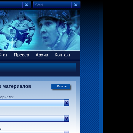
СМИ
Стат
Пресса
Архив
Контакт
к материалов
Искать
териала:
р:
е: