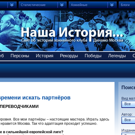
Статистические
Хоккейные
Блоги
уб
Персоны
История
Рекорды
Победы
Легенды
Поис
времени искать партнёров
Вид ма
Все
 ПЕРЕВОДЧИКАМИ
Авто
о уровня. Все мои партнёры – настоящие мастера. Играть здесь
Все
е нравится Москва. Так что адаптация проходит успешно.
Издани
те в сильнейшей европейской лиге?