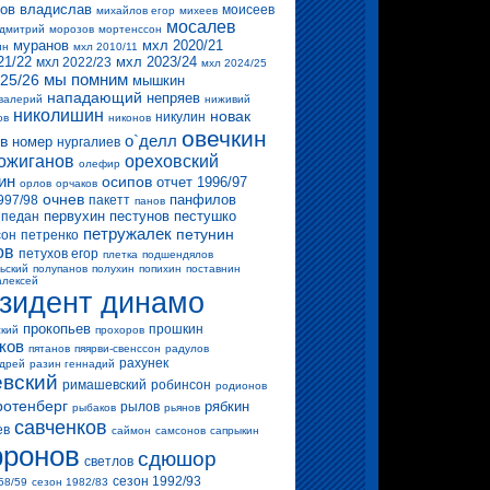
ов владислав
моисеев
михайлов егор
михеев
мосалев
 дмитрий
морозов
мортенссон
муранов
мхл 2020/21
ин
мхл 2010/11
21/22
мхл 2023/24
мхл 2022/23
мхл 2024/25
мы помним
25/26
мышкин
нападающий
непряев
валерий
ниживий
николишин
новак
никулин
ов
никонов
овечкин
о`делл
в
номер
нургалиев
ожиганов
ореховский
олефир
ин
осипов
отчет 1996/97
орлов
орчаков
очнев
панфилов
997/98
пакетт
панов
первухин
пестунов
пестушко
педан
петружалек
петунин
сон
петренко
ов
петухов егор
плетка
подшендялов
ьский
полупанов
полухин
попихин
поставнин
алексей
зидент динамо
прокопьев
прошкин
ский
прохоров
ков
пятанов
пяярви-свенссон
радулов
рахунек
ндрей
разин геннадий
вский
римашевский
робинсон
родионов
ротенберг
рябкин
рылов
рыбаков
рьянов
савченков
ев
саймон
самсонов
сапрыкин
ронов
сдюшор
светлов
сезон 1992/93
58/59
сезон 1982/83