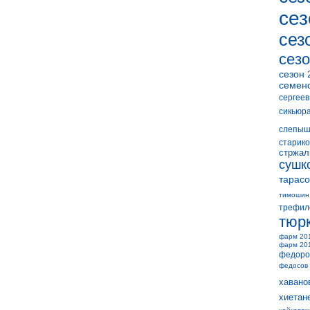
сез
сез
сезо
сезон 
семен
сергеев
сикьюр
слепыш
старико
стржал
сушк
тарасо
тимошин
трефил
тюр
фарм 20
фарм 20
федоро
федосов
хавано
хиетан