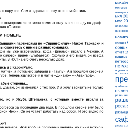
михайл
моисеев
о пару раз. Сам я в драки не лезу, это не мой стиль.
моторыг
мхл 20
?
мхл 20
о в юниорских лигах меня заметят скауты и я попаду на драфт.
назаров 
рала «Тампа».
никифор
М НОМЕРЕ
новико
огурцов
 бывшими партнёрами по «Спрингфилду» Ником Тарнаски и
орешк
ы окажетесь с ними в разных командах.
ком мы уже встречались, когда «Динамо» играло в Чехове. А
отчет 1
 силовой приём (улыбается). Сколько я его видел, он всегда
пашков
ты. В НХЛ на его счету несколько драк.
петерс
петух
сь и с Карри Рамо.
подъяпол
 матчей, а потом его забрали в «Тампу». А в прошлом сезоне я
потапов 
туре. Теперь жду встречи в матче «Динамо» – «Авангард».
пре
слабые стороны…
прибыль
. Думаю, он изменился с тех пор. И я хочу забивать не только
пылен
разин а
раше
мо, но и Якуба Штепанека, с которым вместе играли за
роса
рогресса за последние два года. В прошлом сезоне ему было
ной Чехии. Он не устаёт работать над собой. И это видно по
рязанц
саф
дки?
сезон 19
ном номере. Якуб вообще спокойный человек, но с ним можно и