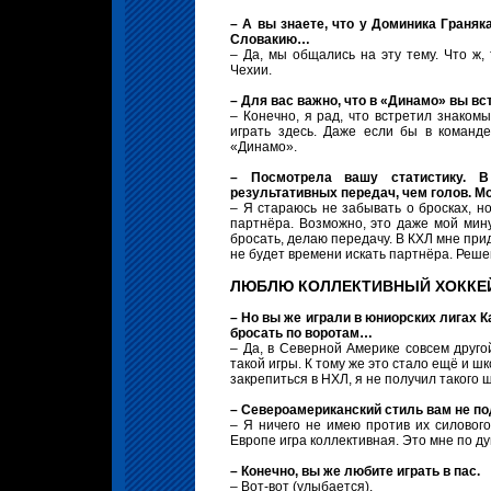
– А вы знаете, что у Доминика Граняк
Словакию…
– Да, мы общались на эту тему. Что ж, 
Чехии.
– Для вас важно, что в «Динамо» вы вс
– Конечно, я рад, что встретил знаком
играть здесь. Даже если бы в команд
«Динамо».
– Посмотрела вашу статистику. 
результативных передач, чем голов. М
– Я стараюсь не забывать о бросках, н
партнёра. Возможно, это даже мой мину
бросать, делаю передачу. В КХЛ мне прид
не будет времени искать партнёра. Реш
ЛЮБЛЮ КОЛЛЕКТИВНЫЙ ХОККЕ
– Но вы же играли в юниорских лигах 
бросать по воротам…
– Да, в Северной Америке совсем друго
такой игры. К тому же это стало ещё и ш
закрепиться в НХЛ, я не получил такого
– Североамериканский стиль вам не п
– Я ничего не имею против их силового 
Европе игра коллективная. Это мне по д
– Конечно, вы же любите играть в пас.
– Вот-вот (улыбается).