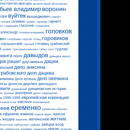
константин вратарь
волков юрий
волошенко
воронин
бьев владимир
вуйтек
 охк
вышедкевич
гавлат
гарнетт
галимов
галиев
галкин
гарипов
глазачев
ин
гладышев
глушенков
головков
 александр
голиков владимир
горовиков
вич
голубович сергей
гольц
готовец
грабовский
горошанский
горский
к
гудлер
грибко
григорьев михаил
губин олег
давыдов
никита
гюнге
давыдов марат
дацюк
ов рашит
даугавиньш
дело анисина
енский
грабовского
дело дацюка
дело овечкина
ремеева
дело куляша
росы
дерлюк
денисов
джиордано
вили
динамовские истории
дидковский
дорофеев
ин
доника
дугин
евдищенко
европейская коронация
а 1998-1999
емелеев
егоров егор
епанчинцев
еременко
еев
еременко максим
ефремов
жамнов
в
жданов
жаров
ждан
житник
жилинский
жердев
к
жеренко
зайцев егор
болотнев
зайнуллин
зайцев
звягин
лег
закриссон
заливин
защитник
зеленко