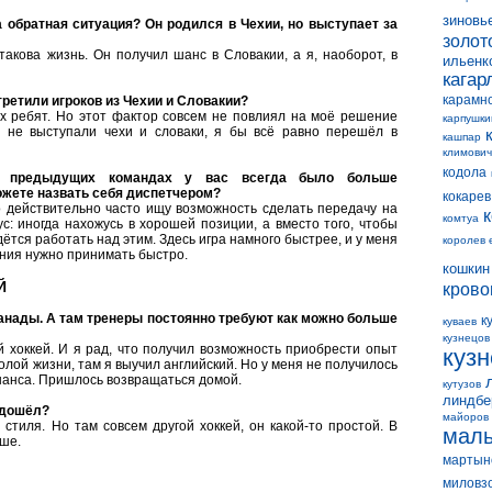
зиновь
а обратная ситуация? Он родился в Чехии, но выступает за
золот
такова жизнь. Он получил шанс в Словакии, а я, наоборот, в
ильенк
кагар
карамн
третили игроков из Чехии и Словакии?
ых ребят. Но этот фактор совсем не повлиял на моё решение
карпушки
е не выступали чехи и словаки, я бы всё равно перешёл в
кашпар
климович
кодола
В предыдущих командах у вас всегда было больше
ожете назвать себя диспетчером?
кокарев
о действительно часто ищу возможность сделать передачу на
комтуа
с: иногда нахожусь в хорошей позиции, а вместо того, чтобы
ётся работать над этим. Здесь игра намного быстрее, и у меня
королев 
ения нужно принимать быстро.
кошкин
Й
крово
Канады. А там тренеры постоянно требуют как можно больше
к
куваев
кузнецов
й хоккей. И я рад, что получил возможность приобрести опыт
куз
колой жизни, там я выучил английский. Но у меня не получилось
 шанса. Пришлось возвращаться домой.
кутузов
линдбе
одошёл?
майоров
стиля. Но там совсем другой хоккей, он какой-то простой. В
мал
уше.
мартын
миловз