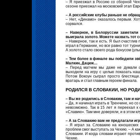
– Я приезжал в Россию со сборной Чех
сезоне приезжал на московский этап Евр
– А российские клубы раньше не обращ
– Нет, «Динамо» оказалось первым. Хот
сорвался.
– Наверное, в Белоруссии заметили 
выиграла золото. Можете назвать тот 
– Наверное, так и есть. Я был счастлив
играл в Германии, но все равно тот тур
А золото стало своего рода бонусом (улы
– Тем более в финале вы победили звё
Малкин, Дацюк…
– Перед матчем мы даже не думали о
выходили на игру с целью показать на
Потом Вокоун сыграл просто блестяще
вратарь и стал главным героем финала.
РОДИЛСЯ В СЛОВАКИИ, НО РОДИ
– Вы же родились в Словакии, там и нач
– Да, я начинал играть в Тренчине, но с
невозможно. Так в 15 лет я переехал к 
«Славию». Там мне доверяли, и в этом клу
– А за Словакию вам не предлагали иг
– Я играл за Словакию на юношеских 
проблем смог выступать за Чехию. – А к
Словакии. И когда словаки играют проти
Чехию.