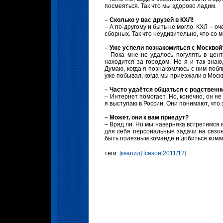
посмеяться. Так что мы здорово ладим.
– Сколько у вас друзей в КХЛ!
– А по-другому и быть не могло. КХЛ – о
сборных. Так что неудивительно, что со 
– Уже успели познакомиться с Москвой
– Пока мне не удалось погулять в цен
находится за городом. Но я и так знаю
Думаю, когда я познакомлюсь с ним поб
уже побывал, когда мы приезжали в Москв
– Часто удаётся общаться с родственн
– Интернет помогает. Но, конечно, он н
я выступаю в России. Они понимают, что
– Может, они к вам приедут?
– Вряд ли. Но мы наверняка встретимся в
для себя персональные задачи на сезон
быть полезным команде и добиться кома
теги:
[квапил]
[сезон 2011/12]