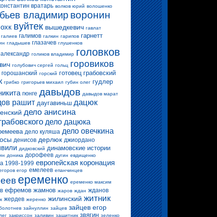
константин вратарь
волков юрий
волошенко
воронин
бьев владимир
вуйтек
 охк
вышедкевич
гавлат
гарнетт
галимов
галиев
галкин
гарипов
глазачев
ин
гладышев
глушенков
головков
 александр
голиков владимир
горовиков
вич
голубович сергей
гольц
готовец
грабовский
горошанский
горский
к
гудлер
грибко
григорьев михаил
губин олег
давыдов
никита
гюнге
давыдов марат
дацюк
ов рашит
даугавиньш
дело анисина
енский
грабовского
дело дацюка
дело овечкина
ремеева
дело куляша
росы
дерлюк
денисов
джиордано
вили
динамовские истории
дидковский
дорофеев
ин
доника
дугин
евдищенко
европейская коронация
а 1998-1999
емелеев
егоров егор
епанчинцев
еременко
еев
еременко максим
ефремов
жамнов
в
жданов
жаров
ждан
житник
жилинский
жердев
к
жеренко
зайцев егор
болотнев
зайнуллин
зайцев
звягин
лег
закриссон
заливин
защитник
зеленко