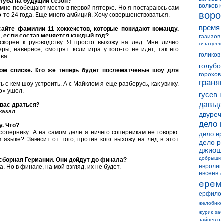
луба на будущий сезон?
волков 
о мне пообещают место в первой пятерке. Но я постараюсь сам
воро
о-то 24 года. Еще много амбиций. Хочу совершенствоваться.
время
айте фамилии 11 хоккеистов, которые покидают команду.
, если состав меняется каждый год?
газизов
скорее к руководству. Я просто выхожу на лед. Мне лично
гизатулл
ры, наверное, смотрят: если игра у кого-то не идет, так его
голиков
ва.
голубо
ом списке. Кто же теперь будет послематчевые шоу для
горохов
граня
ь с кем шоу устроить. А с Майклом я еще разберусь, как увижу.
о» ушел.
гусев 
давыд
 вас драться?
казал.
двуреч
дело 
у. Что?
сопернику. А на самом деле я ничего соперникам не говорю.
дело е
 языке? Зависит от того, против кого выхожу на лед в этот
дело 
джиош
добрышк
сборная Германии. Они дойдут до финала?
евролиг
 Но в финале, на мой взгляд, их не будет.
евсеев
ерем
ерфило
желобню
журик
за
зайцев о