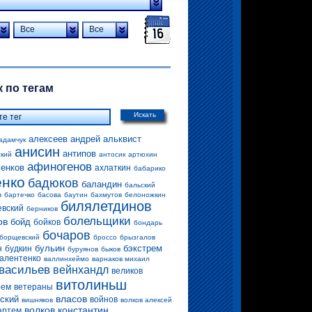
Все
Все
 по тегам
Искать
алексеев андрей
альквист
адамчук
анисин
антипов
ский
антосик
артюхин
афиногенов
енков
ахлаткин
бабарико
енко
бадюков
баландин
бальский
в
бартечко
басова
баутин
бахмутов
белоножкин
билялетдинов
евский
берников
болельщики
ов
бойд
бойков
бондарь
бочаров
борщевский
броссо
брызгалов
бульин
бэкстрем
н
будкин
буруянов
быков
алентенко
валлинхеймо
варнаков михаил
васильев
вейнхандл
великов
витолиньш
рем
ветераны
власов
ский
войнов
вишняков
волков алексей
волков константин
артем