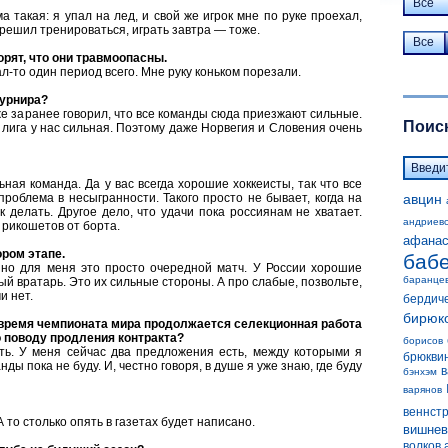
Все
а такая: я упал на лед, и свой же игрок мне по руке проехал,
зрешил тренироваться, играть завтра — тоже.
Все
орят, что они травмоопасны.
ал-то один период всего. Мне руку коньком порезали.
турнира?
же заранее говорил, что все команды сюда приезжают сильные.
Поиск
а лига у нас сильная. Поэтому даже Норвегия и Словения очень
ая команда. Да у вас всегда хорошие хоккеисты, так что все
 проблема в несыгранности. Такого просто не бывает, когда на
авцин
ак делать. Другое дело, что удачи пока россиянам не хватает.
андриев
с рикошетов от борта.
афанас
ором этапе.
баб
 но для меня это просто очередной матч. У России хорошие
баранце
й вратарь. Это их сильные стороны. А про слабые, позвольте,
и нет.
бердич
бирюк
 время чемпионата мира продолжается селекционная работа
о поводу продления контракта?
борисов
ь. У меня сейчас два предложения есть, между которыми я
брюкви
ы пока не буду. И, честно говоря, в душе я уже знаю, где буду
в
бэнхэм
варянов
веннст
 то столько опять в газетах будет написано.
вишнев
волков 