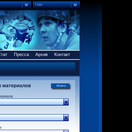
СМИ
Стат
Пресса
Архив
Контакт
к материалов
Искать
териала:
р:
е: