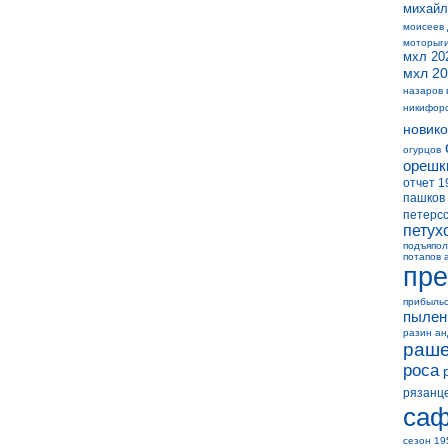
михайл
моисеев
моторыг
мхл 20
мхл 20
назаров 
никифор
новико
огурцов
орешк
отчет 1
пашков
петерс
петух
подъяпол
потапов 
пре
прибыль
пылен
разин а
раше
роса
рязанц
саф
сезон 19