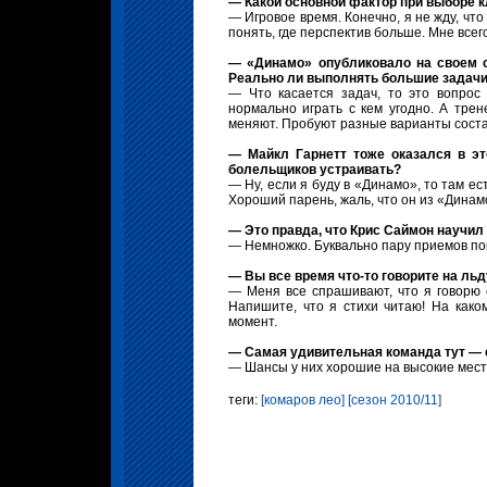
— Какой основной фактор при выборе к
— Игровое время. Конечно, я не жду, чт
понять, где перспектив больше. Мне всег
— «Динамо» опубликовало на своем с
Реально ли выполнять большие задачи
— Что касается задач, то это вопрос 
нормально играть с кем угодно. А трене
меняют. Пробуют разные варианты соста
— Майкл Гарнетт тоже оказался в эт
болельщиков устраивать?
— Ну, если я буду в «Динамо», то там ест
Хороший парень, жаль, что он из «Динам
— Это правда, что Крис Саймон научил
— Немножко. Буквально пару приемов по
— Вы все время что-то говорите на льд
— Меня все спрашивают, что я говорю 
Напишите, что я стихи читаю! На каком
момент.
— Самая удивительная команда тут — 
— Шансы у них хорошие на высокие места.
теги:
[комаров лео]
[сезон 2010/11]