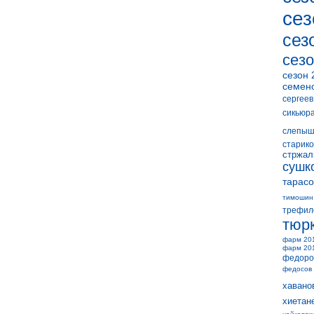
сез
сез
сезо
сезон 
семен
сергеев
сикьюр
слепыш
старико
стржал
сушк
тарасо
тимошин
трефил
тюр
фарм 20
фарм 20
федоро
федосов
хавано
хиетан