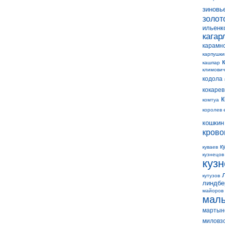
зиновь
золот
ильенк
кагар
карамн
карпушки
кашпар
климович
кодола
кокарев
комтуа
королев 
кошкин
крово
к
куваев
кузнецов
куз
кутузов
линдбе
майоров
мал
мартын
миловз