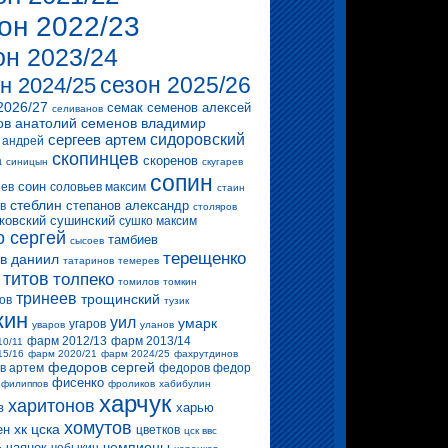
он 2022/23
он 2023/24
сезон 2025/26
н 2024/25
2026/27
семак
семенов алексей
селиванов
ов анатолий
семенов владимир
сергеев артем
сидоровский
 андрей
скопинцев
скоренов
а
синицын
скугарев
сопин
соин
ев
соловьев максим
стаин
стеблин
степанов александр
в
столяров
ковский
сушинский
сушко максим
о сергей
тамбиев
сысоев
терещенко
в даниил
татаринов
темерев
титов
толпеко
томилов
томкин
тринеев
трощинский
ов
тузик
кин
уил
умарк
угаров
уваров
уланов
фарм 2012/13
фарм 2013/14
10/11
15/16
фарм 2020/21
фарм 2024/25
фахрутдинов
федоров сергей
в артем
федоров федор
фисенко
филиппов
фроликов
хабибулин
харчук
харитонов
в
харью
хомутов
хк цска
ен
цветков
цск ввс
чемпионы
чаянек