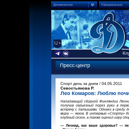
Динамовские
Официальные
Кл
Пресс-центр
Спорт день за днем / 04.05.2011
Севостьянова Р.
Лео Комаров: Люблю почи
Нападающий сборной Финляндии Леони
получив серьезный порез руки в пер
встречу с латышами. Однако в среду 
мира — чехов. В интервью «Спорту» К
клубный сезон, а также оценил игру сб
— Леонид, как ваше здоровье? — пе