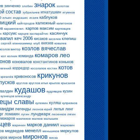
знарок
ев
зинченко
злобин
золотов
ой состав
игнатушкин
зубрильчев
игумнов
каблуков
о
ильин
индрашис
исаев
лицкий
калюжный
кайгородов
капитонов
карпов максим
ов
карамнов-мл.
карповцев
касянчук
карсумс
н
карцев
каспарайтис
квапил
кеч 2006
клепиш
кисаков
киселев
князев
 сергей
клинкхаммер
клуб
ковалев
козлов вячеслав
козлов виктор
комаров лео
команда
кол
колник
конов
коновалов
коньков
константинов
котов
корредор
евгений
косолапов
костин
крикунов
кривоносов
кремлёв
пусков
круглов
круглов илья
крылов
крысанов
кудашов
увалдин
кузин
кудрявцев
кузнецов александр
нецы славы
куляш
кулемин
куприянов
ландри
легенды
лилья
линг
леонов юрий
лундмарк
рг
ломакин
лугин
люзенков
лягин
макаров
маклюков
малков
малышев
ьцев
марков даниил
маринин
марковин
менелл
медведев
меркулов
ов
меньшиков
миронов
оров
мирнов
миска