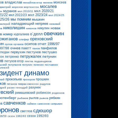
ов владислав
моисеев
михайлов егор
михеев
мосалев
 дмитрий
морозов
мортенссон
муранов
мхл 2020/21
ин
мхл 2010/11
21/22
мхл 2023/24
мхл 2022/23
мхл 2024/25
мы помним
25/26
мышкин
нападающий
непряев
валерий
ниживий
николишин
новак
никулин
ов
никонов
овечкин
о`делл
в
номер
нургалиев
ожиганов
ореховский
олефир
ин
осипов
отчет 1996/97
орлов
орчаков
очнев
панфилов
997/98
пакетт
панов
первухин
пестунов
пестушко
педан
петружалек
петунин
сон
петренко
ов
петухов егор
плетка
подшендялов
ьский
полупанов
полухин
попихин
поставнин
алексей
зидент динамо
прокопьев
прошкин
ский
прохоров
ков
пятанов
пяярви-свенссон
радулов
рахунек
ндрей
разин геннадий
вский
римашевский
робинсон
родионов
ротенберг
рябкин
рылов
рыбаков
рьянов
савченков
ев
саймон
самсонов
сапрыкин
ронов
сдюшор
светлов
сезон 1992/93
58/59
сезон 1982/83