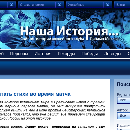
Статистические
Хоккейные
Блоги
уб
Персоны
История
Рекорды
Победы
Легенды
Поис
тать стихи во время матча
Вид ма
Все
д Комаров чемпионат мира в Братиславе начал с травмы:
вом периоде первого матча, он был вынужден пропустить
должен выйти на лед в игре против действующих чемпионов
Авто
омаров признался, что уже решил, где проведет следующий
Все
орной России на этом турнире.
Издани
рвый вопрос финну после тренировки на запасном льду