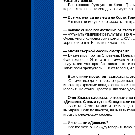
«Оранж Арены».
— Все хорошо. Рука уже не болит. Травм
порезал сильно. Но сегодня врач уже ра
— Все жалуются на лед и на борта. Гов
— А я пока не могу ничего сказать: отыгр
— Каково общее впечатление от этого 
— Чуть-чуть удивляют результаты. Но я 
Очень много хоккеистов из команд КХЛ, 
хорошо играют. И это понимают все.
— Матчи сборной России смотрели?
— Видел игру против Словении. Нормальн
будет хорошо. Я, кстати, не думаю, что
льду такие мастера. Все знают, что и к
Такие голы пропускали — и от головы, и 
— Вам с ними предстоит сыграть на вт
— С ними всегда интересно сразиться,
игроки: прекрасные нападающие и сильны
говорить не стану. Просто у них пока удач
— Олег Знарок рассказал, что даже во
«Динамо». С вами тут не беседовали п
— А со мной уже можно и не беседоват
выбираю. Если позволите, называть команд
играть в следующем сезоне.
— И это — не «Динамо»?
— Все возможно. Не буду говорить пока. А