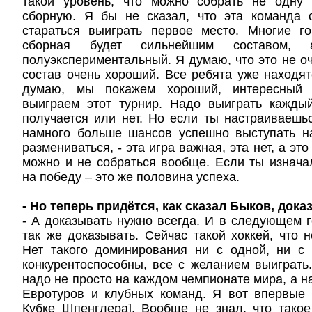
такой уровень, что можно собрать не одну 
сборную. Я бы не сказал, что эта команда
стараться выиграть первое место. Многие го
сборная будет сильнейшим составом
полуэкспериментальный. Я думаю, что это не оч
состав очень хороший. Все ребята уже находя
думаю, мы покажем хороший, интересный 
выиграем этот турнир. Надо выиграть каждый
получается или нет. Но если ты настраиваешьс
намного больше шансов успешно выступать на
размениваться, - эта игра важная, эта нет, а эт
можно и не собраться вообще. Если ты изнача
на победу – это же половина успеха.
- Но теперь придётся, как сказал Быков, дока
- А доказывать нужно всегда. И в следующем г
так же доказывать. Сейчас такой хоккей, что н
Нет такого доминирования ни с одной, ни с 
конкурентоспособны, все с желанием выиграть
надо не просто на каждом чемпионате мира, а н
Евротуров и клубных команд. Я вот впервые 
Кубке Шпенглера]. Вообще не знал, что тако