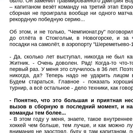
было. Он заменил травмированного Дмитрия Вор
– капитаном везёт команду на третий этап Евро
сборная не проиграла вообще ни одного матча
рекордную победную серию...
Об этом, и не только, "Чемпионат.ру" поговори
до отлёта в Стокгольм, в Новогорске, и за
посадки на самолёт, в аэропорту "Шереметьево-1
- Да, сколько лет выступал, никогда не был ка
Житник. - Очень доволен. Рад! Когда-то что-т
первый раз. У меня это случилось в 36 лет. Поэт
никогда, да? Теперь надо не ударить лицом в
Будем стараться. Главное - показать хороши
турнир, а всё остальное - дело техники, как гово
- Понятно, что это большая и приятная не
вызов в сборную в последний момент, и на
команды тем более...
- В этом году у меня, знаете, такое внутреннее
хоккей чем больше, тем лучше, и как можно л
внимания не заострял, буду я там капитаном,