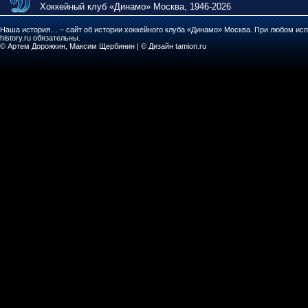
Хоккейный клуб «Динамо» Москва, 1946-2026
Наша история… – сайт об истории хоккейного клуба «Динамо» Москва. При любом исп
history.ru обязательны.
© Артем Дорожкин, Максим Щербинин | © Дизайн tamion.ru