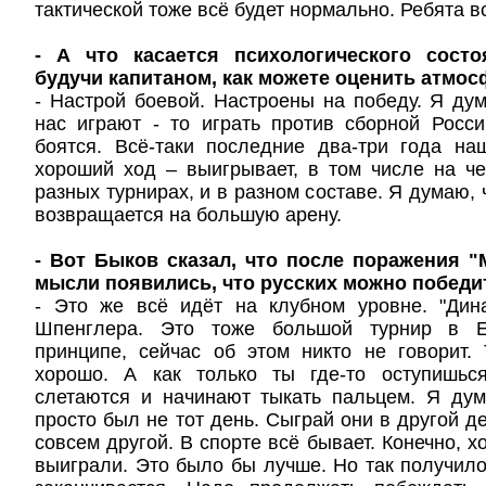
тактической тоже всё будет нормально. Ребята в
- А что касается психологического сост
будучи капитаном, как можете оценить атмо
- Настрой боевой. Настроены на победу. Я дум
нас играют - то играть против сборной Росс
боятся. Всё-таки последние два-три года на
хороший ход – выигрывает, в том числе на ч
разных турнирах, и в разном составе. Я думаю, 
возвращается на большую арену.
- Вот Быков сказал, что после поражения "
мысли появились, что русских можно победи
- Это же всё идёт на клубном уровне. "Дин
Шпенглера. Это тоже большой турнир в Е
принципе, сейчас об этом никто не говорит.
хорошо. А как только ты где-то оступишься
слетаются и начинают тыкать пальцем. Я дум
просто был не тот день. Сыграй они в другой д
совсем другой. В спорте всё бывает. Конечно, х
выиграли. Это было бы лучше. Но так получило