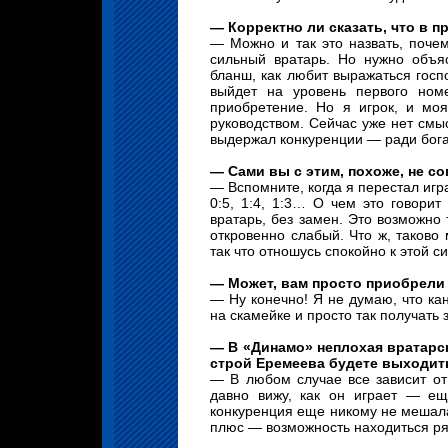
— Корректно ли сказать, что в
— Можно и так это назвать, почем
сильный вратарь. Но нужно объяс
бланш, как любит выражаться госп
выйдет на уровень первого но
приобретение. Но я игрок, и мо
руководством. Сейчас уже нет смысл
выдержал конкуренции — ради бога
— Сами вы с этим, похоже, не со
— Вспомните, когда я перестал игра
0:5, 1:4, 1:3… О чем это говори
вратарь, без замен. Это возможно т
откровенно слабый. Что ж, таково 
так что отношусь спокойно к этой с
— Может, вам просто приобрел
— Ну конечно! Я не думаю, что ка
на скамейке и просто так получать 
— В «Динамо» неплохая вратарск
строй Еремеева будете выходит
— В любом случае все зависит от
давно вижу, как он играет — ещ
конкуренция еще никому не мешала
плюс — возможность находиться ря