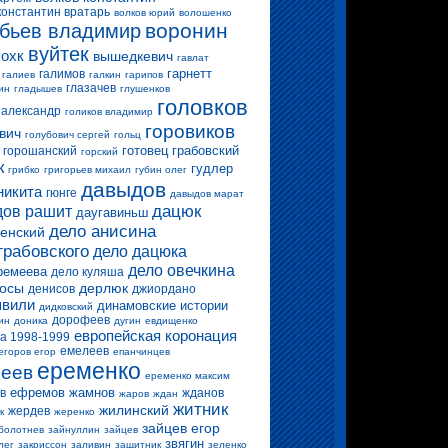
константин вратарь
волков юрий
волошенко
воронин
бьев владимир
вуйтек
 охк
вышедкевич
гавлат
гарнетт
галимов
галиев
галкин
гарипов
глазачев
ин
гладышев
глушенков
головков
 александр
голиков владимир
горовиков
вич
голубович сергей
гольц
готовец
грабовский
горошанский
горский
к
гудлер
грибко
григорьев михаил
губин олег
давыдов
никита
гюнге
давыдов марат
дацюк
ов рашит
даугавиньш
дело анисина
енский
грабовского
дело дацюка
дело овечкина
ремеева
дело куляша
росы
дерлюк
денисов
джиордано
вили
динамовские истории
дидковский
дорофеев
ин
доника
дугин
евдищенко
европейская коронация
а 1998-1999
емелеев
егоров егор
епанчинцев
еременко
еев
еременко максим
ефремов
жамнов
в
жданов
жаров
ждан
житник
жилинский
жердев
к
жеренко
зайцев егор
болотнев
зайнуллин
зайцев
звягин
лег
закриссон
заливин
защитник
зеленко