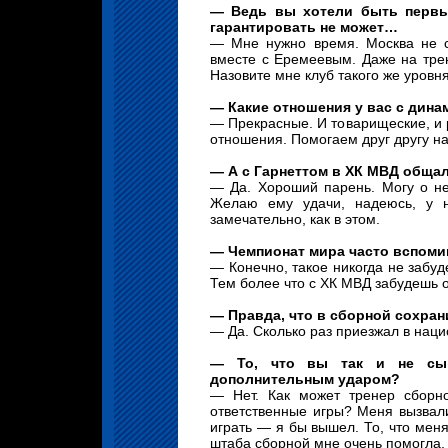
— Ведь вы хотели быть первы
гарантировать не может…
— Мне нужно время. Москва не с
вместе с Еремеевым. Даже на трен
Назовите мне клуб такого же уровня
— Какие отношения у вас с дина
— Прекрасные. И товарищеские, и 
отношения. Помогаем друг другу на 
— А с Гарнеттом в ХК МВД обща
— Да. Хороший парень. Могу о не
Желаю ему удачи, надеюсь, у 
замечательно, как в этом.
— Чемпионат мира часто вспоми
— Конечно, такое никогда не забу
Тем более что с ХК МВД забудешь о
— Правда, что в сборной сохра
— Да. Сколько раз приезжал в нац
— То, что вы так и не сыг
дополнительным ударом?
— Нет. Как может тренер сборно
ответственные игры? Меня вызвали
играть — я бы вышел. То, что мен
штаба сборной мне очень помогла, 