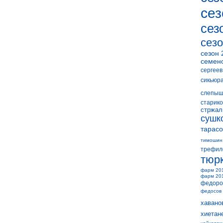
сез
сез
сезо
сезон 
семен
сергеев
сикьюр
слепыш
старико
стржал
сушк
тарасо
тимошин
трефил
тюр
фарм 20
фарм 20
федоро
федосов
хавано
хиетан