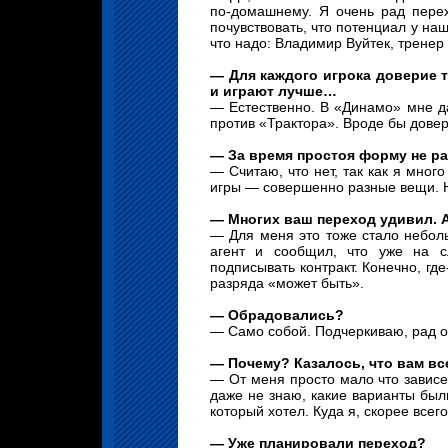
по-домашнему. Я очень рад пере
почувствовать, что потенциал у на
что надо: Владимир Вуйтек, трене
— Для каждого игрока доверие т
и играют лучше…
— Естественно. В «Динамо» мне да
против «Трактора». Вроде бы довер
— За время простоя форму не р
— Считаю, что нет, так как я мног
игры — совершенно разные вещи. Н
— Многих ваш переход удивил. 
— Для меня это тоже стало неболь
агент и сообщил, что уже на 
подписывать контракт. Конечно, где
разряда «может быть».
— Обрадовались?
— Само собой. Подчеркиваю, рад о
— Почему? Казалось, что вам вс
— От меня просто мало что зависе
даже не знаю, какие варианты были
который хотел. Куда я, скорее все
— Уже планировали переход?