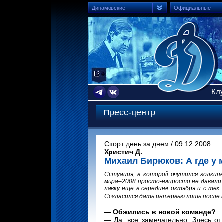
Динамовские
Официальные
Кл
Пресс-центр
Спорт день за днем / 09.12.2008
Христич Д.
Михаил Бирюков: А где у 
Ситуация, в которой очутился голкип
мира–2008 просто-напросто не давали и
лавку еще в середине октября и с тех
Согласился дать интервью лишь после 
— Обжились в новой команде?
— Да, все замечательно. Здесь от