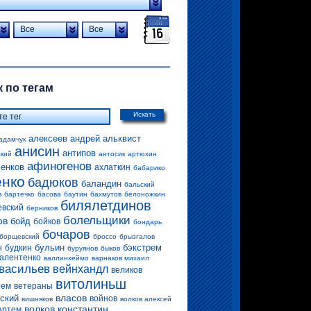
Все
Все
 по тегам
Искать
алексеев андрей
альквист
адамчук
анисин
антипов
ский
антосик
артюхин
афиногенов
енков
ахлаткин
бабарико
енко
бадюков
баландин
бальский
в
бартечко
басова
баутин
бахмутов
белоножкин
билялетдинов
евский
берников
болельщики
ов
бойд
бойков
бондарь
бочаров
борщевский
броссо
брызгалов
бульин
бэкстрем
н
будкин
буруянов
быков
алентенко
валлинхеймо
варнаков михаил
васильев
вейнхандл
великов
витолиньш
рем
ветераны
власов
ский
войнов
вишняков
волков алексей
волков константин
артем