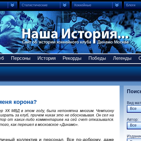
Статистические
Хоккейные
Блоги
уб
Персоны
История
Рекорды
Победы
Легенды
Поис
меня корона?
Вид ма
Все
ер ХК МВД в этом году, была непонятна многим. Чемпиону
грать за клуб, причем никак это не обосновывая. Он сел на
 пор от каких-либо комментариев на сей счет отказывался.
Авто
того, как перешел в московское «Динамо».
Все
Издани
личный коллектив и персонал. Все по-доброму, даже