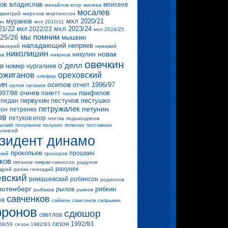
ов владислав
моисеев
михайлов егор
михеев
мосалев
 дмитрий
морозов
мортенссон
муранов
мхл 2020/21
ин
мхл 2010/11
21/22
мхл 2023/24
мхл 2022/23
мхл 2024/25
мы помним
25/26
мышкин
нападающий
непряев
валерий
ниживий
николишин
новак
никулин
ов
никонов
овечкин
о`делл
в
номер
нургалиев
ожиганов
ореховский
олефир
ин
осипов
отчет 1996/97
орлов
орчаков
очнев
панфилов
997/98
пакетт
панов
первухин
пестунов
пестушко
педан
петружалек
петунин
сон
петренко
ов
петухов егор
плетка
подшендялов
ьский
полупанов
полухин
попихин
поставнин
алексей
зидент динамо
прокопьев
прошкин
ский
прохоров
ков
пятанов
пяярви-свенссон
радулов
рахунек
ндрей
разин геннадий
вский
римашевский
робинсон
родионов
ротенберг
рябкин
рылов
рыбаков
рьянов
савченков
ев
саймон
самсонов
сапрыкин
ронов
сдюшор
светлов
сезон 1992/93
58/59
сезон 1982/83