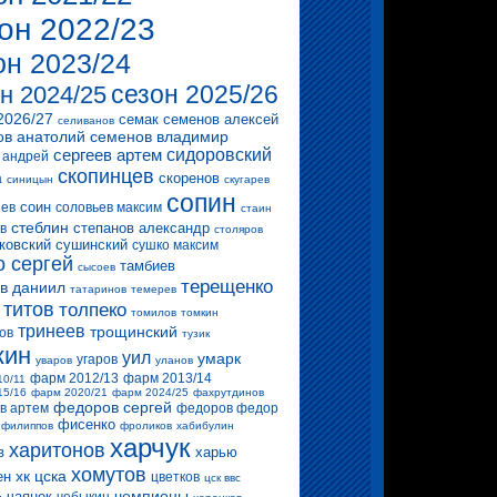
он 2022/23
он 2023/24
сезон 2025/26
н 2024/25
2026/27
семак
семенов алексей
селиванов
ов анатолий
семенов владимир
сергеев артем
сидоровский
 андрей
скопинцев
скоренов
а
синицын
скугарев
сопин
соин
ев
соловьев максим
стаин
стеблин
степанов александр
в
столяров
ковский
сушинский
сушко максим
о сергей
тамбиев
сысоев
терещенко
в даниил
татаринов
темерев
титов
толпеко
томилов
томкин
тринеев
трощинский
ов
тузик
кин
уил
умарк
угаров
уваров
уланов
фарм 2012/13
фарм 2013/14
10/11
15/16
фарм 2020/21
фарм 2024/25
фахрутдинов
федоров сергей
в артем
федоров федор
фисенко
филиппов
фроликов
хабибулин
харчук
харитонов
в
харью
хомутов
хк цска
ен
цветков
цск ввс
чемпионы
чаянек