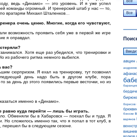
Все
ходу, ведь «Динамо» — это уровень. И я уже успел
шей команды огромный. И тренерский штаб у нас — то,
р по вратарям Михаил Шталенков…
Все
ренера очень ценно. Многие, когда его чувствуют,
ли возможность проявить себя уже в первой же игре
ие я оправдал.
Поиск
астеряли?
о занимался. Хотя еще раз убедился, что тренировки и
о из рабочего ритма немного выбился.
авцин
А вас?
андриев
шим сюрпризом. Я ехал на тренировку, тут позвонил
афанас
следующий день надо быть в другом клубе, пора
баб
-то за день до этого появились первые весточки, но из
баранце
бердич
бирюк
казаться именно в «Динамо».
борисов
брюкви
е равно куда перейти — лишь бы играть.
в
бэнхэм
ло. Обменяли бы в Хабаровск — поехал бы и туда. Я
варянов
. Но сложилось именно так, что я попал в тот клуб, в
го, перешел бы в следующем сезоне.
веннст
вишнев
волков 