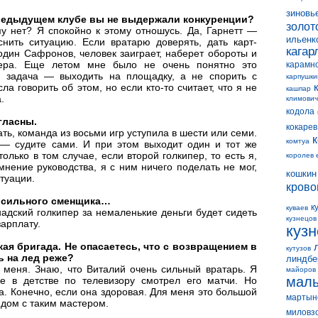
зиновь
 предыдущем клубе вы не выдержали конкуренции?
золот
у нет? Я спокойно к этому отношусь. Да, Гарнетт —
ильенк
нить ситуацию. Если вратарю доверять, дать карт-
кагар
один Сафронов, человек заиграет, наберет обороты и
мера. Еще летом мне было не очень понятно это
карамн
я задача — выходить на площадку, а не спорить с
карпушки
а говорить об этом, но если кто-то считает, что я не
кашпар
.
климович
кодола
гласны.
кокарев
ть, команда из восьми игр уступила в шести или семи.
комтуа
т — судите сами. И при этом выходит один и тот же
олько в том случае, если второй голкипер, то есть я,
королев 
мнение руководства, я с ним ничего поделать не мог,
кошкин
итуации.
крово
и сильного сменщика…
к
куваев
надский голкипер за немаленькие деньги будет сидеть
кузнецов
зарплату.
куз
ая бригада. Не опасаетесь, что с возвращением в
кутузов
ь на лед реже?
линдбе
 меня. Знаю, что Виталий очень сильный вратарь. Я
майоров
мал
е в детстве по телевизору смотрел его матчи. Но
. Конечно, если она здоровая. Для меня это большой
мартын
дом с таким мастером.
миловз