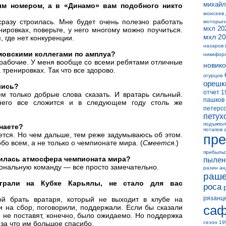
михайл
м номером, а в «Динамо» вам подобного никто
моисеев
разу строилась. Мне будет очень полезно работать
моторыг
мхл 20
ировках, поверьте, у него многому можно поучиться.
мхл 20
, где нет конкуренции.
назаров 
мовскими коллегами по амплуа?
никифор
рабочие. У меня вообще со всеми ребятами отличные
новико
тренировках. Так что все здорово.
огурцов
орешк
лись?
отчет 1
м только добрые слова сказать. И вратарь сильный.
пашков
него все сложится и в следующем году столь же
петерс
петух
подъяпол
наете?
потапов 
дется. Но чем дальше, тем реже задумываюсь об этом.
пре
бо всем, а не только о чемпионате мира. (
Сме­ется
.)
прибыль
нилась атмосфера чемпионата мира?
пылен
иональную команду — все просто замечательно.
разин а
раше
рали на Кубке Карьялы, не стало для вас
роса
рязанц
й брать вратаря, который не выходит в клубе на
саф
 на сбор, поговорили, поддержали. Если бы сказали
я не поставят, конечно, было ожидаемо. Но поддержка
за что им большое спасибо.
сезон 19