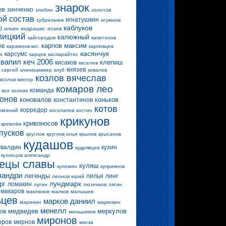
знарок
ев
зинченко
злобин
золотов
ой состав
игнатушкин
зубрильчев
игумнов
каблуков
о
ильин
индрашис
исаев
лицкий
калюжный
кайгородов
капитонов
карпов максим
ов
карамнов-мл.
карповцев
касянчук
карсумс
н
карцев
каспарайтис
квапил
кеч 2006
клепиш
кисаков
киселев
князев
 сергей
клинкхаммер
клуб
ковалев
козлов вячеслав
козлов виктор
комаров лео
команда
кол
колник
конов
коновалов
коньков
константинов
котов
корредор
евгений
косолапов
костин
крикунов
кривоносов
кремлёв
пусков
круглов
круглов илья
крылов
крысанов
кудашов
увалдин
кузин
кудрявцев
кузнецов александр
нецы славы
куляш
кулемин
куприянов
ландри
легенды
лилья
линг
леонов юрий
лундмарк
рг
ломакин
лугин
люзенков
лягин
макаров
маклюков
малков
малышев
ьцев
марков даниил
маринин
марковин
менелл
медведев
меркулов
ов
меньшиков
миронов
оров
мирнов
миска