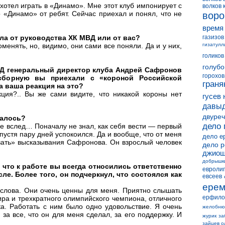
хотел играть в «Динамо». Мне этот клуб импонирует с
волков 
 «Динамо» от ребят. Сейчас приехал и понял, что не
воро
время
ла от руководства ХК МВД или от вас?
газизов
енять, но, видимо, они сами все поняли. Да и у них,
гизатулл
голиков
голубо
ВД генеральный директор клуба Андрей Сафронов
горохов
 сборную вы приехали с «короной Российской
граня
а ваша реакция на это?
ция?.. Вы же сами видите, что никакой короны нет
гусев 
давыд
двуреч
талось?
дело 
не вслед… Поначалу не знал, как себя вести — первый
спустя пару дней успокоился. Да и вообще, что от меня
дело е
вать» высказывания Сафронова. Он взрослый человек
дело 
джиош
добрышк
что к работе вы всегда относились ответственно
евролиг
ле. Более того, он подчеркнул, что состоялся как
евсеев
ерем
 слова. Они очень ценны для меня. Приятно слышать
ерфило
ира и трехкратного олимпийского чемпиона, отличного
а. Работать с ним было одно удовольствие. Я очень
желобню
за все, что он для меня сделал, за его поддержку. И
журик
за
зайцев о