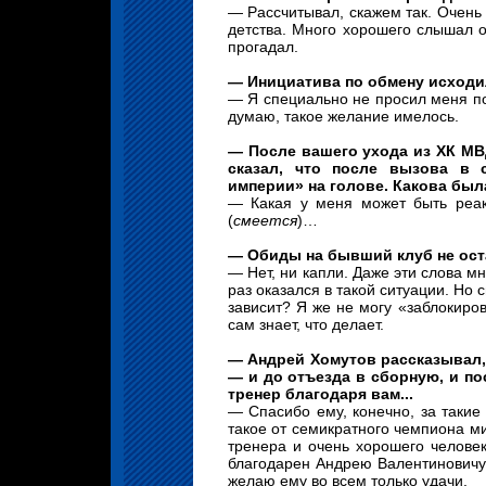
— Рассчитывал, скажем так. Очень 
детства. Много хорошего слышал о
прогадал.
— Инициатива по обмену исходи
— Я специально не просил меня пом
думаю, такое желание имелось.
— После вашего ухода из ХК М
сказал, что после вызова в
империи» на голове. Какова был
— Какая у меня может быть реак
(
смеется
)…
— Обиды на бывший клуб не ос
— Нет, ни капли. Даже эти слова м
раз оказался в такой ситуации. Но 
зависит? Я же не могу «заблокиро
сам знает, что делает.
— Андрей Хомутов рассказывал, 
— и до отъезда в сборную, и пос
тренер благодаря вам...
— Спасибо ему, конечно, за такие
такое от семикратного чемпиона м
тренера и очень хорошего человек
благодарен Андрею Валентиновичу 
желаю ему во всем только удачи.