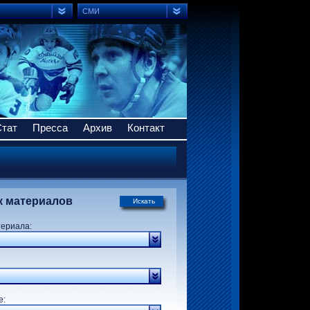
СМИ
Стат
Пресса
Архив
Контакт
к материалов
Искать
териала:
р:
е: