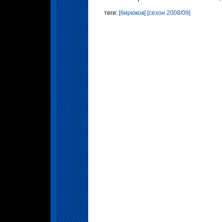
теги:
[бирюков]
[сезон 2008/09]