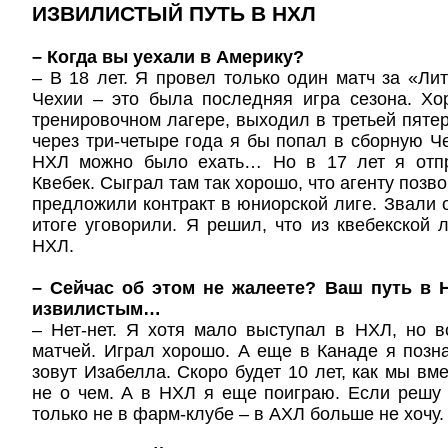
ИЗВИЛИСТЫЙ ПУТЬ В НХЛ
– Когда вы уехали в Америку?
– В 18 лет. Я провел только один матч за «Ли
Чехии – это была последняя игра сезона. Хо
тренировочном лагере, выходил в третьей пятер
через три-четыре года я бы попал в сборную Че
НХЛ можно было ехать… Но в 17 лет я отпр
Квебек. Сыграл там так хорошо, что агенту позв
предложили контракт в юниорской лиге. Звали о
итоге уговорили. Я решил, что из квебекской 
НХЛ.
– Сейчас об этом не жалеете? Ваш путь в
извилистым…
– Нет-нет. Я хотя мало выступал в НХЛ, но 
матчей. Играл хорошо. А еще в Канаде я позн
зовут Изабелла. Скоро будет 10 лет, как мы вм
не о чем. А в НХЛ я еще поиграю. Если решу 
только не в фарм-клубе – в АХЛ больше не хочу.