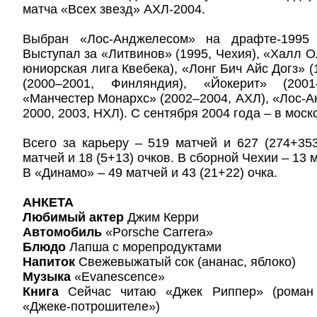
матча «Всех звезд» АХЛ-2004.
Выбран «Лос-Анджелесом» на драфте-1995
Выступал за «Литвинов» (1995, Чехия), «Халл О
юниорская лига Квебека), «Лонг Бич Айс Догз» 
(2000–2001, Финляндия), «Йокерит» (2001
«Манчестер Монархс» (2002–2004, АХЛ), «Лос-А
2000, 2003, НХЛ). С сентября 2004 года – в мос
Всего за карьеру – 519 матчей и 627 (274+35
матчей и 18 (5+13) очков. В сборной Чехии – 13 м
В «Динамо» – 49 матчей и 43 (21+22) очка.
АНКЕТА
Любимый актер
Джим Керри
Автомобиль
«Porsche Carrera»
Блюдо
Лапша с морепродуктами
Напиток
Свежевыжатый сок (ананас, яблоко)
Музыка
«Evanescence»
Книга
Сейчас читаю «Джек Риппер» (роман
«Джеке-потрошителе»)