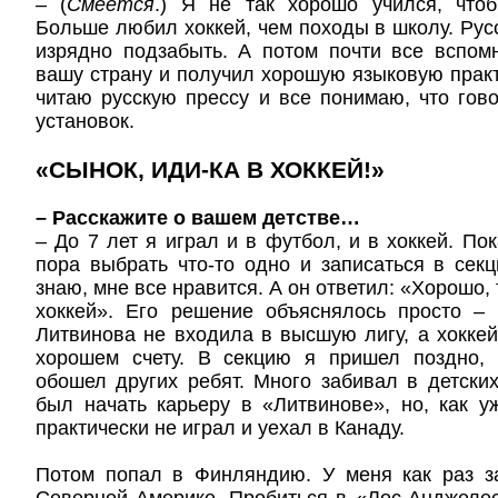
– (
Смеется
.) Я не так хорошо учился, чтоб
Больше любил хоккей, чем походы в школу. Русс
изрядно подзабыть. А потом почти все вспом
вашу страну и получил хорошую языковую практ
читаю русскую прессу и все понимаю, что гов
установок.
«СЫНОК, ИДИ-КА В ХОККЕЙ!»
– Расскажите о вашем детстве…
– До 7 лет я играл и в футбол, и в хоккей. Пок
пора выбрать что-то одно и записаться в секц
знаю, мне все нравится. А он ответил: «Хорошо, 
хоккей». Его решение объяснялось просто –
Литвинова не входила в высшую лигу, а хокке
хорошем счету. В секцию я пришел поздно,
обошел других ребят. Много забивал в детски
был начать карьеру в «Литвинове», но, как у
практически не играл и уехал в Канаду.
Потом попал в Финляндию. У меня как раз за