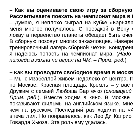
– Как вы оцениваете свою игру за сборную
Рассчитываете поехать на чемпионат мира в
– Думаю, я неплохо сыграл на Кубке «Карьял
меня многое получалось. С поездкой в Вену 
локаута первенство планеты обещает быть оче
В сборную позовут многих энхаэловцев. Наверн
тренировочный лагерь сборной Чехии. Конкуренц
я надеюсь попасть на чемпионат мира. (
Надо
никогда в жизни не играл на ЧМ. – Прим. ред.
)
– Как вы проводите свободное время в Моск
– Мы с Изабеллой живем недалеко от центра. 
по Москве. Красная площадь, Кремль – у вас 
Дружим с семьей Любоша Бартечко (
словацкий
Прим. ред
.). Вместе ходим в кино. В Москве 
показывают фильмы на английском языке. Мне
чем на русском. Последний раз ходили на «
впечатлил. Но понравилось, как Лео Ди Капри
Говарда Хьюза. Эта роль ему удалась.