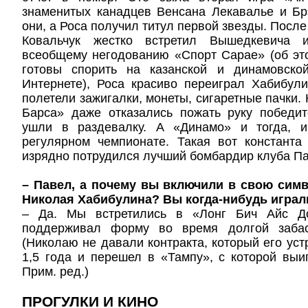
знаменитых канадцев Венсана Лекавалье и Бр
они, а Роса получил титул первой звезды. После 
Ковальчук жестко встретил Вышедкевича
всеобщему негодованию «Спорт Сарае» (об эт
готовы спорить на казанской и динамовско
Интернете), Роса красиво переиграл Хабибул
полетели зажигалки, монеты, сигаретные пачки.
Барса» даже отказались пожать руку победит
ушли в раздевалку. А «Динамо» и тогда, и
регулярном чемпионате. Такая вот константа
изрядно потрудился лучший бомбардир клуба Па
– Павел, а почему вы включили в свою сим
Николая Хабибулина? Вы когда-нибудь играл
– Да. Мы встретились в «Лонг Бич Айс До
поддерживал форму во время долгой забас
(Николаю не давали контракта, который его уст
1,5 года и перешел в «Тампу», с которой выи
Прим. ред.)
ПРОГУЛКИ И КИНО