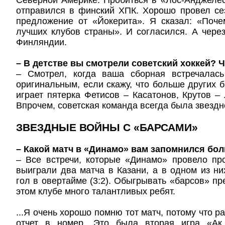
Северной Америке. Пробиться в «Лос-Анджелес
отправился в финский ХПК. Хорошо провел се
предложение от «Йокерита». Я сказал: «Поче
лучших клубов страны». И согласился. А чере
Финляндии.
– В детстве вы смотрели советский хоккей? 
– Смотрел, когда ваша сборная встречалас
оригинальным, если скажу, что больше других б
играет пятерка Фетисов – Касатонов, Крутов –
Впрочем, советская команда всегда была звездн
ЗВЕЗДНЫЕ ВОЙНЫ С «БАРСАМИ»
– Какой матч в «Динамо» вам запомнился бо
– Все встречи, которые «Динамо» провело пр
выиграли два матча в Казани, а в одном из ни
гол в овертайме (3:2). Обыгрывать «барсов» пр
этом клубе много талантливых ребят.
...Я очень хорошо помню тот матч, потому что р
отчет в номер. Это была вторая игра «Ак