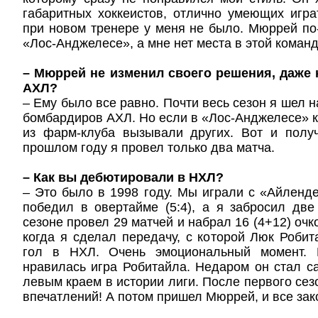
габаритных хоккеистов, отлично умеющих игр
при новом тренере у меня не было. Мюррей по
«Лос-Анджелесе», а мне нет места в этой команд
– Мюррей не изменил своего решения, даже 
АХЛ?
– Ему было все равно. Почти весь сезон я шел 
бомбардиров АХЛ. Но если в «Лос-Анджелесе» кт
из фарм-клуба вызывали других. Вот и полу
прошлом году я провел только два матча.
– Как вы дебютировали в НХЛ?
– Это было в 1998 году. Мы играли с «Айленд
победил в овертайме (5:4), а я забросил дв
сезоне провел 29 матчей и набрал 16 (4+12) очк
когда я сделал передачу, с которой Люк Робит
гол в НХЛ. Очень эмоциональный момент.
нравилась игра Робитайла. Недаром он стал 
левым краем в истории лиги. После первого сез
впечатлений! А потом пришел Мюррей, и все зак