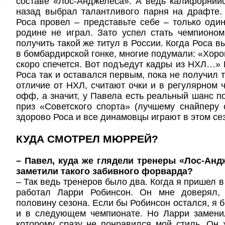
составе «Лос-Анджелеса». А ведь калифорний
назад выбрал талантливого парня на драфте.
Роса провел – представьте себе – только оди
родине не играл. Зато успел стать чемпионо
получить такой же титул в России. Когда Роса 
в бомбардирской гонке, многие подумали: «Хоро
скоро спечется. Вот подъедут кадры из НХЛ…» 
Роса так и оставался первым, пока не получил т
отличие от НХЛ, считают очки и в регулярном ч
офф, а значит, у Павела есть реальный шанс по
приз «Советского спорта» (лучшему снайперу 
здорово Роса и все динамовцы играют в этом се
КУДА СМОТРЕЛ МЮРРЕЙ?
– Павел, куда же глядели тренеры «Лос-Анд
заметили такого забивного форварда?
– Так ведь тренеров было два. Когда я пришел 
работал Ларри Робинсон. Он мне доверял
половину сезона. Если бы Робинсон остался, я 
и в следующем чемпионате. Но Ларри замен
которому сразу не понравился мой стиль. Он 