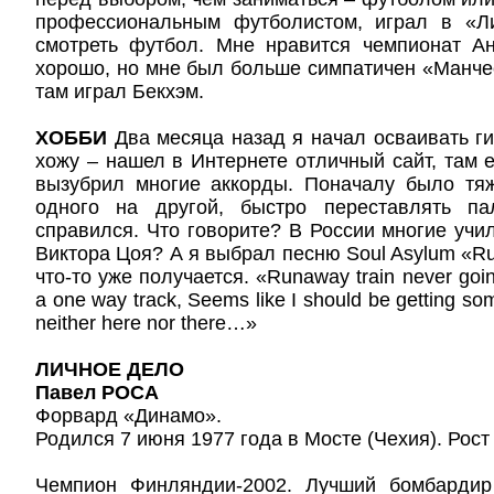
профессиональным футболистом, играл в «Л
смотреть футбол. Мне нравится чемпионат Ан
хорошо, но мне был больше симпатичен «Манче
там играл Бекхэм.
ХОББИ
Два месяца назад я начал осваивать ги
хожу – нашел в Интернете отличный сайт, там е
вызубрил многие аккорды. Поначалу было тяж
одного на другой, быстро переставлять п
справился. Что говорите? В России многие учил
Виктора Цоя? А я выбрал песню Soul Asylum «Ru
что-то уже получается. «Runaway train never goi
a one way track, Seems like I should be getting 
neither here nor there…»
ЛИЧНОЕ ДЕЛО
Павел РОСА
Форвард «Динамо».
Родился 7 июня 1977 года в Мосте (Чехия). Рост 1
Чемпион Финляндии-2002. Лучший бомбардир