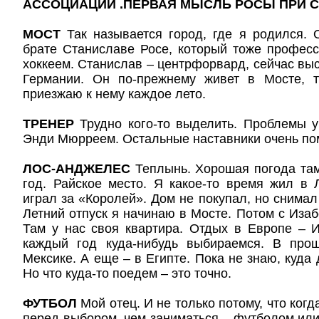
АССОЦИАЦИИ .ПЕРВАЯ МЫСЛЬ РОСЫ ПРИ 
МОСТ
Так называется город, где я родился.
брате Станиславе Росе, который тоже профес
хоккеем. Станислав – центрфорвард, сейчас выс
Германии. Он по-прежнему живет в Мосте, 
приезжаю к нему каждое лето.
ТРЕНЕР
Трудно кого-то выделить. Проблемы 
Энди Мюрреем. Остальные наставники очень пом
ЛОС-АНДЖЕЛЕС
Теплынь. Хорошая погода там
год. Райское место. Я какое-то время жил в 
играл за «Королей». Дом не покупал, но снима
Летний отпуск я начинаю в Мосте. Потом с Изаб
Там у нас своя квартира. Отдых в Европе – 
каждый год куда-нибудь выбираемся. В про
Мексике. А еще – в Египте. Пока не знаю, куда
Но что куда-то поедем – это точно.
ФУТБОЛ
Мой отец. И не только потому, что когд
перед выбором, чем заниматься – футболом или