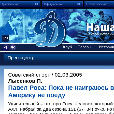
Динамовские
Официальные
Статистические
Клуб
Персоны
История
Пресс-центр
Советский спорт / 02.03.2005
Лысенков П.
Павел Роса: Пока не наиграюсь в
Америку не поеду
Удивительный – это про Росу. Человек, который
АХЛ, набрал за два сезона 151 (67+84) очко, но 