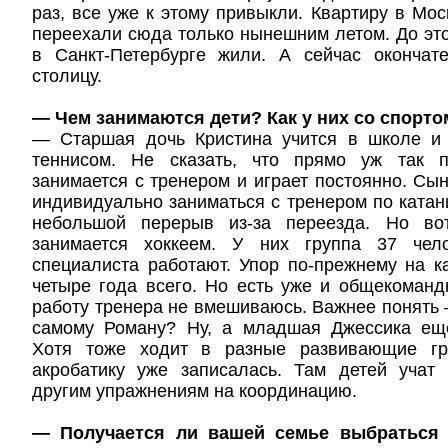
раз, все уже к этому привыкли. Квартиру в Мос
переехали сюда только нынешним летом. До эт
в Санкт-Петербурге жили. А сейчас окончат
столицу.
— Чем занимаются дети? Как у них со спорто
— Старшая дочь Кристина учится в школе и
теннисом. Не сказать, что прямо уж так п
занимается с тренером и играет постоянно. Сы
индивидуально заниматься с тренером по катан
небольшой перерыв из-за переезда. Но в
занимается хоккеем. У них группа 37 чел
специалиста работают. Упор по-прежнему на 
четыре года всего. Но есть уже и общекоман
работу тренера не вмешиваюсь. Важнее понять 
самому Роману? Ну, а младшая Джессика ещ
Хотя тоже ходит в разные развивающие гр
акробатику уже записалась. Там детей учат 
другим упражнениям на координацию.
— Получается ли вашей семье выбраться 