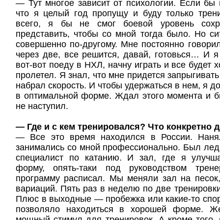
— Тут многое зависит от психологии. Если бы 
что я целый год пропущу и буду только трени
всего, я бы не смог боевой уровень сохр
представить, чтобы со мной тогда было. Но с
совершенно по-другому. Мне постоянно говорил
через две, все решится, давай, готовься… И я
вот-вот поеду в НХЛ, начну играть и все будет х
пролетел. Я знал, что мне придется запрыгивать
набрал скорость. И чтобы удержаться в нем, я 
в оптимальной форме. Ждал этого момента и бы
не наступил.
— Где и с кем тренировался? Что конкретно 
— Все это время находился в России. Наня
занимались со мной профессионально. Был лед,
специалист по катанию. И зал, где я улуч
форму, опять-таки под руководством тре
программу расписал. Мы меняли зал на песок
вариаций. Пять раз в неделю по две тренировки
Плюс в выходные — пробежка или какие-то спор
позволяло находиться в хорошей форме. Ж
мощный стимул для тренировок. А кроме того, 