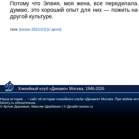
Потому что Элвия, моя жена, все переделала.
думаю, это хороший опыт для них — пожить на 
другой культуре.
теги:
[сезон 2021/22]
[о`делл]
Хоккейный клуб «Динамо» Москва, 1946-2026
Наша история… – сайт об истории хоккейного клуба «Динамо» Москва. При любом исп
history.ru обязательны.
© Артем Дорожкин, Максим Щербинин | © Дизайн tamion.ru