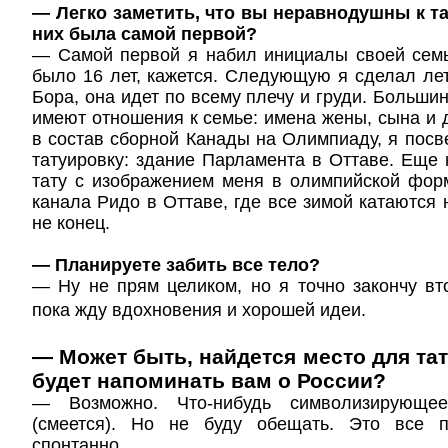
— Легко заметить, что вы неравнодушны к та
них была самой первой?
— Самой первой я набил инициалы своей семь
было 16 лет, кажется. Следующую я сделал лет
Бора, она идет по всему плечу и груди. Больши
имеют отношения к семье: имена жены, сына и д
в состав сборной Канады на Олимпиаду, я посв
татуировку: здание Парламента в Оттаве. Еще 
тату с изображением меня в олимпийской фор
канала Ридо в Оттаве, где все зимой катаются 
не конец.
— Планируете забить все тело?
— Ну не прям целиком, но я точно закончу вт
пока жду вдохновения и хорошей идеи.
— Может быть, найдется место для тат
будет напоминать вам о России?
— Возможно. Что-нибудь символизирующее
(смеется). Но не буду обещать. Это все п
спонтанно.