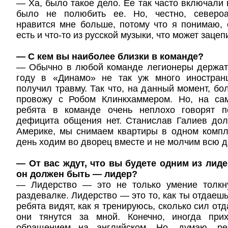
— Ха, было такое дело. Ее так часто включали 
было не полюбить ее. Но, честно, североа
нравится мне больше, потому что я понимаю, 
есть и что-то из русской музыки, что может зацеп
— С кем вы наиболее близки в команде?
— Обычно в любой команде легионеры держатс
году в «Динамо» не так уж много иностран
получил травму. Так что, на данный момент, бо
провожу с Робом Клинкхаммером. Но, на са
ребята в команде очень неплохо говорят по
дефицита общения нет. Станислав Галиев дол
Америке, мы снимаем квартиры в одном компл
день ходим во дворец вместе и не молчим всю д
— От вас ждут, что вы будете одним из лид
он должен быть — лидер?
— Лидерство — это не только умение толкн
раздевалке. Лидерство — это то, как ты отдаешь
ребята видят, как я тренируюсь, сколько сил отд
они тянутся за мной. Конечно, иногда при
обращением на английском. Но, думаю, ре