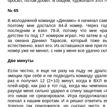
бросил, потом добил. В общем, «докопал» этот г
№ 65
В молодежной команде «Динамо» я начинал са
поэтому мне достался 84-й номер. Через г
последним и взял 79-й, потому что мне нр
детстве-то под 17 номером играл. Но затем в «
за океана Даниил Тарасов, который тоже в
естественно, взял его. Из оставшихся мне пригля
номер уже не менял, с ним у меня все удачно с
Две минуты
Если честно, я еще ни разу на льду не драл
эмоции при себе и не подводить команду удал
раз я получил 12 (2+10) минут, когда в ВХЛ 
плей-офф, как раз в тот год, когда мы чемпион
раунде меня сильно ударил в спину защитник «С
это никак не среагировали. Игра продолжалас
поехал к нашим воротам. И я решил ответить 
Хорошо так приложился, но сыграл чисто, в