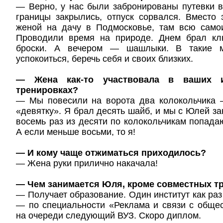
— Верно, у нас были забронированы путевки в
границы закрылись, отпуск сорвался. Вместо 
женой на дачу в Подмосковье, там всю само
Проводили время на природе. Днем брал кл
броски. А вечером — шашлыки. В такие 
успокоиться, беречь себя и своих близких.
— Жена как-то участвовала в ваших и
тренировках?
— Мы повесили на ворота два колокольчика
«девятку». Я брал десять шайб, и мы с Юлей за
восемь раз из десяти по колокольчикам попадаю
А если меньше восьми, то я!
— И кому чаще отжиматься приходилось?
— Жена руки прилично накачала!
— Чем занимается Юля, кроме совместных т
— Получает образование. Один институт как раз
— по специальности «Реклама и связи с обще
на очереди следующий ВУЗ. Скоро диплом.