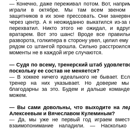
— Конечно, даже переживал потом. Вот, напри
играли в октябре. Мы там всем звеном н
защитников в их зоне прессовать. Они занерв
через центр. А я неожиданно выкатился из-за 
перехватил. Никто этого не ожидал, и вдр
вратарем. Вот это шанс! Вроде все правиль
разворота, голкипера в сторону увел, целил ему
рядом со штангой прошла. Сильно расстроился,
моменты не в каждой игре случаются.
— Судя по всему, тренерский штаб удовлетв
поскольку ее состав не меняется?
— В хоккее ничего идеального не бывает. Ес
тренер на них указывает. Но доверие м
благодарны за это. Будем и дальше команде
можем.
— Вы сами довольны, что выходите на ле
Алексеевым и Вячеславом Кулеминым?
— Да, мы уже не первый год играем вместе
взаимопонимание наладили. — Насколько