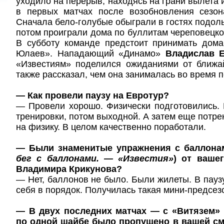
уходило на перерыв, находясь на грани вылета 
в первых матчах после возобновления сезон
Сначала бело-голубые обыграли в гостях подольс
потом проиграли дома по буллитам череповецкой
В субботу команде предстоит принимать дом
Юлаев». Нападающий «Динамо»
Владислав 
«Известиям» поделился ожиданиями от ближа
также рассказал, чем она занималась во время 
— Как провели паузу на Евротур?
— Провели хорошо. Физически подготовились.
тренировки, потом выходной. А затем еще потре
на физику. В целом качественно поработали.
— Были знаменитые упражнения с баллона
бег с баллонами. — «Известия»
) от ваше
Владимира Крикунова?
— Нет, баллонов не было. Были жилеты. В пауз
себя в порядок. Получилась такая мини-предсез
— В двух последних матчах — с «Витязем»
по одной шайбе было пропущено в вашей см