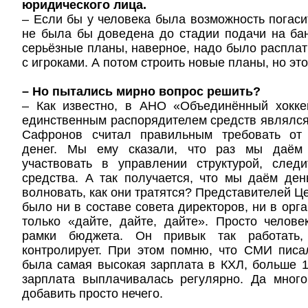
юридического лица.
– Если бы у человека была возможность погасит
не была бы доведена до стадии подачи на ба
серьёзные планы, наверное, надо было расплати
с игроками. А потом строить новые планы, но эт
– Но пытались мирно вопрос решить?
– Как известно, в АНО «Объединённый хокк
единственным распорядителем средств являлс
Сафронов считал правильным требовать от
денег. Мы ему сказали, что раз мы даём
участвовать в управлении структурой, следи
средства. А так получается, что мы даём де
волновать, как они тратятся? Представителей Ц
было ни в составе совета директоров, ни в орг
только «дайте, дайте, дайте». Просто челов
рамки бюджета. Он привык так работать,
контролирует. При этом помню, что СМИ писа
была самая высокая зарплата в КХЛ, больше 1
зарплата выплачивалась регулярно. Да много
добавить просто нечего.