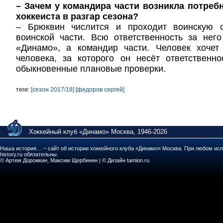
– Зачем у командира части возникла потреб
хоккеиста в разгар сезона?
– Брюквин числится и проходит воинскую с
воинской части. Всю ответственность за нег
«Динамо», а командир части. Человек хочет
человека, за которого он несёт ответственн
обыкновенные плановые проверки.
теги:
[сезон 2017/18]
[федоров сергей]
Хоккейный клуб «Динамо» Москва, 1946-2026
Наша история… – сайт об истории хоккейного клуба «Динамо» Москва. При любом исп
history.ru обязательны.
© Артем Дорожкин, Максим Щербинин | © Дизайн tamion.ru