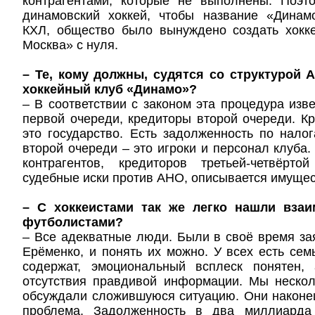
контрагентами, которые не выполнены. Поэто
динамовский хоккей, чтобы название «Динам
КХЛ, общество было вынуждено создать хокк
Москва» с нуля.
– Те, кому должны, судятся со структурой
хоккейный клуб «Динамо»?
– В соответствии с законом эта процедура изве
первой очереди, кредиторы второй очереди. К
это государство. Есть задолженность по нало
второй очереди – это игроки и персонал клуба
контрагентов, кредиторов третьей-четвёрт
судебные иски против АНО, описывается имущес
– С хоккеистами так же легко нашли взаи
футболистами?
– Все адекватные люди. Были в своё время з
Ерёменко, и понять их можно. У всех есть семь
содержат, эмоциональный всплеск понятен,
отсутствия правдивой информации. Мы нескол
обсуждали сложившуюся ситуацию. Они наконе
проблема. Задолженность в два миллиарда