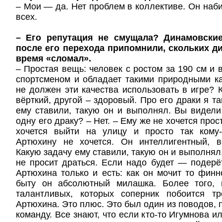
– Мои — да. Нет проблем в коллективе. Он наби
всех.
– Его репутация не смущала? Динамовски
после его перехода припомнили, скольких д
время «сломал».
– Простая вещь: человек с ростом за 190 см и 
спортсменом и обладает такими природными к
не должен эти качества использовать в игре? 
вёрткий, другой – здоровый. Про его драки я та
ему ставили, такую он и выполнял. Вы видел
одну его драку? – Нет. – Ему же не хочется прос
хочется выйти на улицу и просто так кому
Артюхину не хочется. Он интеллигентный, в
Какую задачу ему ставили, такую он и выполнял.
не просит драться. Если надо будет — подерё
Артюхина только и есть: как он мочит то финно
быту он абсолютный милашка. Более того, 
талантливых, которых соперник побоится тр
Артюхина. Это плюс. Это был один из поводов, 
команду. Все знают, что если кто-то Игумнова ил