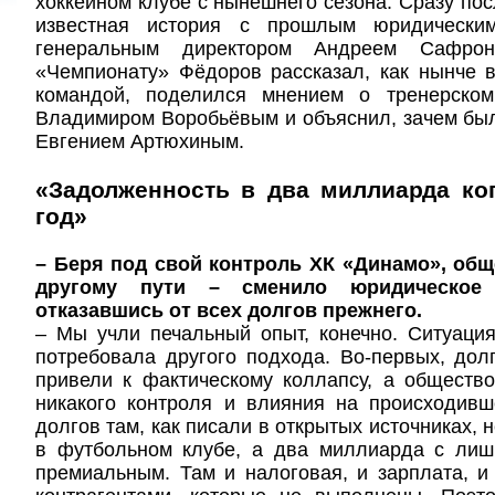
хоккейном клубе с нынешнего сезона. Сразу пос
известная история с прошлым юридическ
генеральным директором Андреем Сафро
«Чемпионату» Фёдоров рассказал, как нынче 
командой, поделился мнением о тренерско
Владимиром Воробьёвым и объяснил, зачем был
Евгением Артюхиным.
«Задолженность в два миллиарда ко
год»
– Беря под свой контроль ХК «Динамо», об
другому пути – сменило юридическое 
отказавшись от всех долгов прежнего.
– Мы учли печальный опыт, конечно. Ситуаци
потребовала другого подхода. Во-первых, дол
привели к фактическому коллапсу, а обществ
никакого контроля и влияния на происходивш
долгов там, как писали в открытых источниках, н
в футбольном клубе, а два миллиарда с лиш
премиальным. Там и налоговая, и зарплата, и