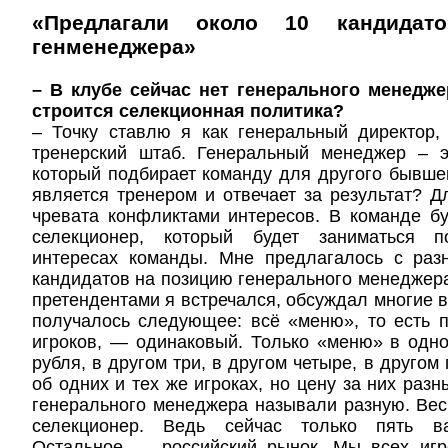
«Предлагали около 10 кандидат
генменеджера»
– В клубе сейчас нет генерального менеджер
строится селекционная политика?
– Точку ставлю я как генеральный директор,
тренерский штаб. Генеральный менеджер – э
который подбирает команду для другого бывшег
является тренером и отвечает за результат? Д
чревата конфликтами интересов. В команде бу
селекционер, который будет заниматься 
интересах команды. Мне предлагалось с раз
кандидатов на позицию генерального менеджера
претендентами я встречался, обсуждал многие в
получалось следующее: всё «меню», то есть 
игроков, — одинаковый. Только «меню» в одн
рубля, в другом три, в другом четыре, в другом 
об одних и тех же игроках, но цену за них раз
генерального менеджера называли разную. Вес
селекционер. Ведь сейчас только пять ва
Остальное — российский рынок. Мы всех игр