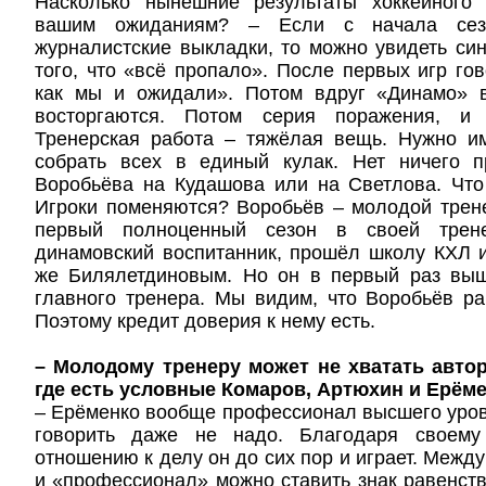
Насколько нынешние результаты хоккейного 
вашим ожиданиям? – Если с начала сез
журналистские выкладки, то можно увидеть син
того, что «всё пропало». После первых игр гов
как мы и ожидали». Потом вдруг «Динамо» 
восторгаются. Потом серия поражения, и
Тренерская работа – тяжёлая вещь. Нужно им
собрать всех в единый кулак. Нет ничего 
Воробьёва на Кудашова или на Светлова. Что
Игроки поменяются? Воробьёв – молодой трен
первый полноценный сезон в своей трене
динамовский воспитанник, прошёл школу КХЛ 
же Билялетдиновым. Но он в первый раз вы
главного тренера. Мы видим, что Воробьёв ра
Поэтому кредит доверия к нему есть.
– Молодому тренеру может не хватать автор
где есть условные Комаров, Артюхин и Ерёме
– Ерёменко вообще профессионал высшего уровн
говорить даже не надо. Благодаря своему
отношению к делу он до сих пор и играет. Межд
и «профессионал» можно ставить знак равенств