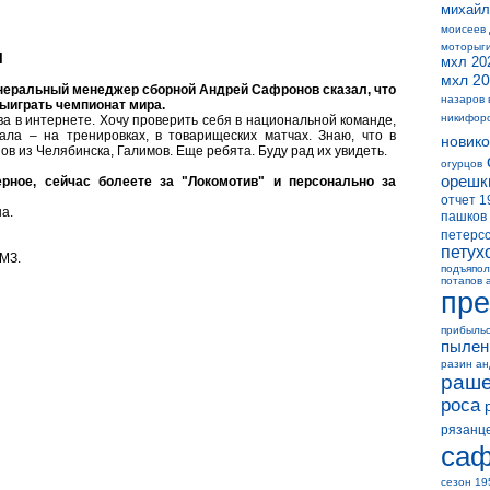
михайл
моисеев
моторыг
М
мхл 20
мхл 20
енеральный менеджер сборной Андрей Сафронов сказал, что
назаров 
ыиграть чемпионат мира.
никифор
ва в интернете. Хочу проверить себя в национальной команде,
чала – на тренировках, в товарищеских матчах. Знаю, что в
новико
в из Челябинска, Галимов. Еще ребята. Буду рад их увидеть.
огурцов
орешк
рное, сейчас болеете за "Локомотив" и персонально за
отчет 1
на.
пашков
петерс
петух
ЧМЗ.
подъяпол
потапов 
пре
прибыль
пылен
разин а
раше
роса
рязанц
саф
сезон 19