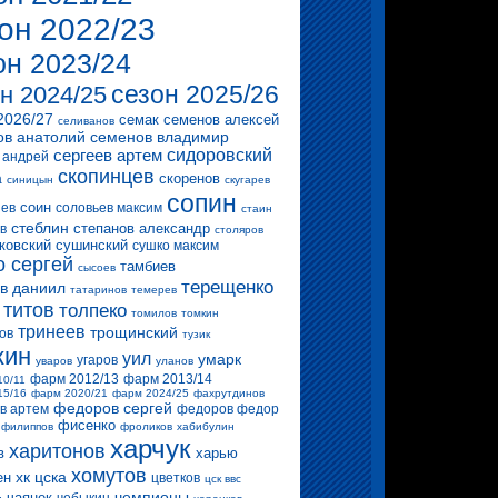
он 2022/23
он 2023/24
сезон 2025/26
н 2024/25
2026/27
семак
семенов алексей
селиванов
ов анатолий
семенов владимир
сергеев артем
сидоровский
 андрей
скопинцев
скоренов
а
синицын
скугарев
сопин
соин
ев
соловьев максим
стаин
стеблин
степанов александр
в
столяров
ковский
сушинский
сушко максим
о сергей
тамбиев
сысоев
терещенко
в даниил
татаринов
темерев
титов
толпеко
томилов
томкин
тринеев
трощинский
ов
тузик
кин
уил
умарк
угаров
уваров
уланов
фарм 2012/13
фарм 2013/14
10/11
15/16
фарм 2020/21
фарм 2024/25
фахрутдинов
федоров сергей
в артем
федоров федор
фисенко
филиппов
фроликов
хабибулин
харчук
харитонов
в
харью
хомутов
хк цска
ен
цветков
цск ввс
чемпионы
чаянек