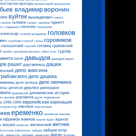
константин вратарь
волков юрий
волошенко
воронин
бьев владимир
вуйтек
 охк
вышедкевич
гавлат
гарнетт
галимов
галиев
галкин
гарипов
глазачев
ин
гладышев
глушенков
головков
 александр
голиков владимир
горовиков
вич
голубович сергей
гольц
готовец
грабовский
горошанский
горский
к
гудлер
грибко
григорьев михаил
губин олег
давыдов
никита
гюнге
давыдов марат
дацюк
ов рашит
даугавиньш
дело анисина
енский
грабовского
дело дацюка
дело овечкина
ремеева
дело куляша
росы
дерлюк
денисов
джиордано
вили
динамовские истории
дидковский
дорофеев
ин
доника
дугин
евдищенко
европейская коронация
а 1998-1999
емелеев
егоров егор
епанчинцев
еременко
еев
еременко максим
ефремов
жамнов
в
жданов
жаров
ждан
житник
жилинский
жердев
к
жеренко
зайцев егор
болотнев
зайнуллин
зайцев
звягин
лег
закриссон
заливин
защитник
зеленко