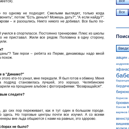
Все
меется).
Все
о по одному не подходят. Смелыми выглядят, только когда
онить", потом: "Есть деньги? Можешь дать?", "А если найду?".
крови – и разошлись. Никто никого не добивал. Все было по-
Я учился в спортклассе. Постоянно тренировки. Плюс из школы
Поиск
о не приставал. Жили все рядом. Половина в одну сторону,
дили.
и?
цаны"? Там герои – ребята из Перми, динамовцы надо мной
авцин
а похож.
андриев
афанас
баб
е в "Динамо?"
этого кто-то узнал, мне передали. Я был готов к обмену. Меня
баранце
а подряд становилась лучшей, это хорошо. Челябинские
бердич
арили на прощание альбом с фотографиями: "Возвращайся!".
бирюк
овым следите?
борисов
брюкви
в
бэнхэм
, до сих пор переживает, как я тут один в большом городе.
варянов
ю здесь. Но торговые центры почти все изучил. А со всеми
енеры вне льда общаются с нами на равных, это здорово.
веннст
вишнев
 сборах не было?
волков 