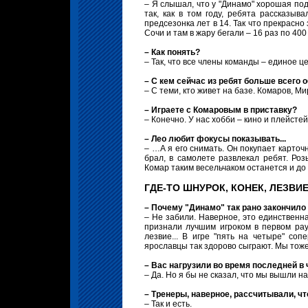
– Я слышал, что у "Динамо" хорошая подг
так, как в том году, ребята рассказы
предсезонка лет в 14. Так что прекрасно 
Сочи и там в жару бегали – 16 раз по 40
– Как понять?
– Так, что все члены команды – единое 
– С кем сейчас из ребят больше всего 
– С теми, кто живет на базе. Комаров, М
– Играете с Комаровым в приставку?
– Конечно. У нас хобби – кино и плейсте
– Лео любит фокусы показывать...
– …А я его снимать. Он покупает карточ
брал, в самолете развлекал ребят. Ро
Комар таким весельчаком останется и до 5
ГДЕ-ТО ШНУРОК, КОНЕК, ЛЕЗВИ
– Почему "Динамо" так рано закончило 
– Не забили. Наверное, это единственна
признали лучшим игроком в первом раун
лезвие... В игре "пять на четыре" соп
ярославцы так здорово сыграют. Мы тоже
– Вас нагрузили во время последней в
– Да. Но я бы не сказал, что мы вышли на
– Тренеры, наверное, рассчитывали, ч
– Так и есть.