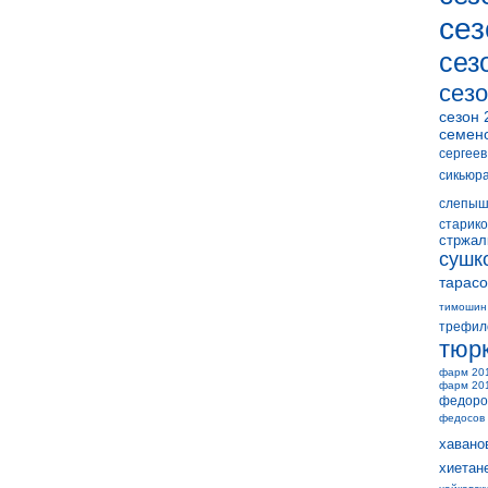
сез
сез
сезо
сезон 
семен
сергеев
сикьюр
слепыш
старико
стржал
сушк
тарасо
тимошин
трефил
тюр
фарм 20
фарм 20
федоро
федосов
хавано
хиетан