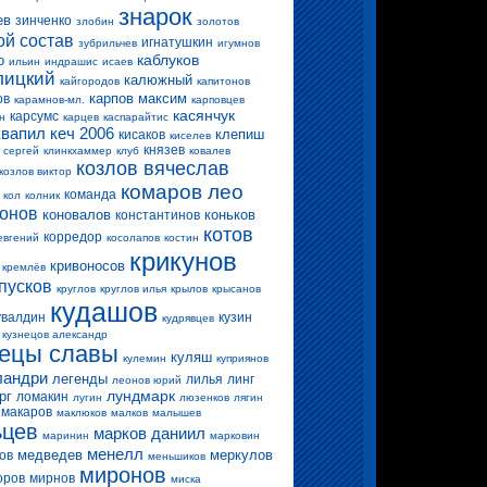
знарок
ев
зинченко
злобин
золотов
ой состав
игнатушкин
зубрильчев
игумнов
каблуков
о
ильин
индрашис
исаев
лицкий
калюжный
кайгородов
капитонов
карпов максим
ов
карамнов-мл.
карповцев
касянчук
карсумс
н
карцев
каспарайтис
квапил
кеч 2006
клепиш
кисаков
киселев
князев
 сергей
клинкхаммер
клуб
ковалев
козлов вячеслав
козлов виктор
комаров лео
команда
кол
колник
конов
коновалов
коньков
константинов
котов
корредор
евгений
косолапов
костин
крикунов
кривоносов
кремлёв
пусков
круглов
круглов илья
крылов
крысанов
кудашов
увалдин
кузин
кудрявцев
кузнецов александр
нецы славы
куляш
кулемин
куприянов
ландри
легенды
лилья
линг
леонов юрий
лундмарк
рг
ломакин
лугин
люзенков
лягин
макаров
маклюков
малков
малышев
ьцев
марков даниил
маринин
марковин
менелл
медведев
меркулов
ов
меньшиков
миронов
оров
мирнов
миска