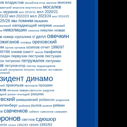
ов владислав
моисеев
михайлов егор
михеев
мосалев
 дмитрий
морозов
мортенссон
муранов
мхл 2020/21
ин
мхл 2010/11
21/22
мхл 2023/24
мхл 2022/23
мхл 2024/25
мы помним
25/26
мышкин
нападающий
непряев
валерий
ниживий
николишин
новак
никулин
ов
никонов
овечкин
о`делл
в
номер
нургалиев
ожиганов
ореховский
олефир
ин
осипов
отчет 1996/97
орлов
орчаков
очнев
панфилов
997/98
пакетт
панов
первухин
пестунов
пестушко
педан
петружалек
петунин
сон
петренко
ов
петухов егор
плетка
подшендялов
ьский
полупанов
полухин
попихин
поставнин
алексей
зидент динамо
прокопьев
прошкин
ский
прохоров
ков
пятанов
пяярви-свенссон
радулов
рахунек
ндрей
разин геннадий
вский
римашевский
робинсон
родионов
ротенберг
рябкин
рылов
рыбаков
рьянов
савченков
ев
саймон
самсонов
сапрыкин
ронов
сдюшор
светлов
сезон 1992/93
58/59
сезон 1982/83