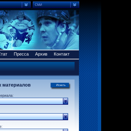
СМИ
Стат
Пресса
Архив
Контакт
к материалов
Искать
териала:
р:
е: