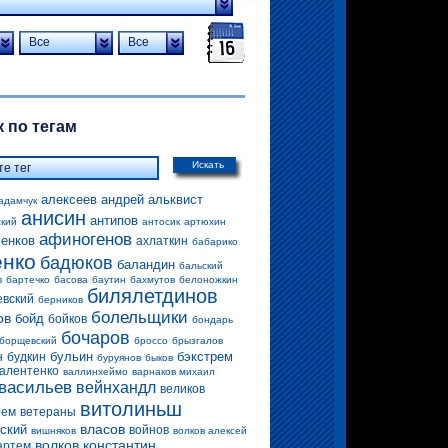
Все
Все
 по тегам
Искать
алексеев андрей
альквист
адамчук
анисин
антипов
ский
антосик
артюхин
афиногенов
енков
ахлаткин
бабарико
енко
бадюков
баландин
бальский
в
бартечко
басова
баутин
бахмутов
белоножкин
билялетдинов
евский
берников
болельщики
ов
бойд
бойков
бондарь
бочаров
борщевский
броссо
брызгалов
бульин
бэкстрем
н
будкин
буруянов
быков
алентенко
валлинхеймо
варнаков михаил
васильев
вейнхандл
великов
витолиньш
рем
ветераны
власов
ский
войнов
вишняков
волков алексей
волков константин
артем