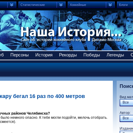
Статистические
Хоккейные
Блоги
уб
Персоны
История
Рекорды
Победы
Легенды
Поис
жару бегал 16 раз по 400 метров
Вид ма
Все
Авто
лучных районов Челябинска?
де было немного опасно. К тебе могли подойти, мелочь отобрать.
Все
(смеется).
Издани