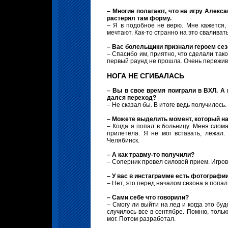
– Многие полагают, что на игру Алекс
растерял там форму.
– Я в подобное не верю. Мне кажется,
мечтают. Как-то странно на это сваливать
– Вас болельщики признали героем сез
– Спасибо им, приятно, что сделали так
первый раунд не прошла. Очень пережива
НОГА НЕ СГИБАЛАСЬ
– Вы в свое время поиграли в ВХЛ. А
дался переход?
– Не сказал бы. В итоге ведь получилось
– Можете выделить момент, который н
– Когда я попал в больницу. Меня слом
прилетела. Я не мог вставать, лежал
Челябинск.
– А как травму-то получили?
– Соперник провел силовой прием. Игров
– У вас в инстаграмме есть фотографи
– Нет, это перед началом сезона я попал
– Сами себе что говорили?
– Смогу ли выйти на лед и когда это бу
случилось все в сентябре. Помню, тольк
мог. Потом разработал.