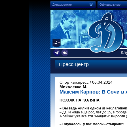
Динамовские
Официальные
Кл
Пресс-центр
Спорт-экспресс / 06.04.2014
Михаленко М.
Максим Карпов: В Сочи в 
ПОХОЖ НА КОЛЯНА
– Вы ведь жили в одном из неблагопо
– Да. И когда еще рос, лет до 15, в горо
А сейчас уже все эти "бандиты" выросли 
– Случалось, у вас мелочь отбирали?