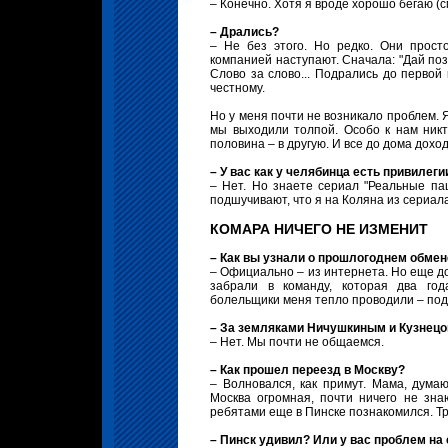
– Конечно. Хотя я вроде хорошо бегаю (с
– Дрались?
– Не без этого. Но редко. Они прост
компанией наступают. Сначала: "Дай позв
Слово за слово... Подрались до первой 
честному.
Но у меня почти не возникало проблем. 
мы выходили толпой. Особо к нам никт
половина – в другую. И все до дома дохо
– У вас как у челябинца есть привилеги
– Нет. Но знаете сериал "Реальные па
подшучивают, что я на Коляна из сериал
КОМАРА НИЧЕГО НЕ ИЗМЕНИТ
– Как вы узнали о прошлогоднем обмен
– Официально – из интернета. Но еще до 
забрали в команду, которая два год
болельщики меня тепло проводили – под
– За земляками Ничушкиным и Кузнец
– Нет. Мы почти не общаемся.
– Как прошел переезд в Москву?
– Волновался, как примут. Мама, думаю
Москва огромная, почти ничего не зна
ребятами еще в Пинске познакомился. Тр
– Пинск удивил? Или у вас проблем на