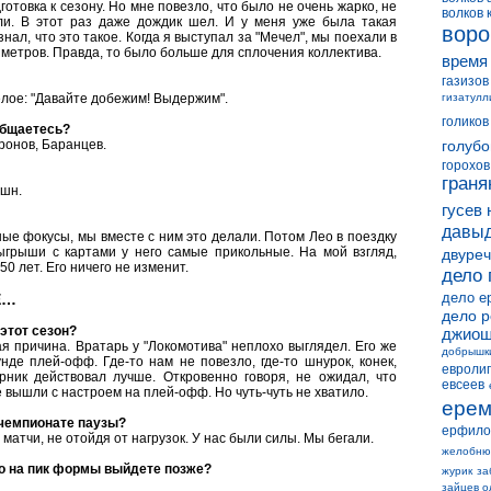
отовка к сезону. Но мне повезло, что было не очень жарко, не
волков 
вали. В этот раз даже дождик шел. И у меня уже была такая
воро
знал, что это такое. Когда я выступал за "Мечел", мы поехали в
0 метров. Правда, то было больше для сплочения коллектива.
время
газизов
целое: "Давайте добежим! Выдержим".
гизатулл
голиков
общаетесь?
иронов, Баранцев.
голубо
горохов
граня
йшн.
гусев 
давыд
ные фокусы, мы вместе с ним это делали. Потом Лео в поездку
зыгрыши с картами у него самые прикольные. На мой взгляд,
двуреч
0 лет. Его ничего не изменит.
дело 
дело е
Е…
дело 
этот сезон?
джиош
я причина. Вратарь у "Локомотива" неплохо выглядел. Его же
добрышк
де плей-офф. Где-то нам не повезло, где-то шнурок, конек,
евролиг
ерник действовал лучше. Откровенно говоря, не ожидал, что
евсеев
 вышли с настроем на плей-офф. Но чуть-чуть не хватило.
ерем
 чемпионате паузы?
ерфило
 матчи, не отойдя от нагрузок. У нас были силы. Мы бегали.
желобню
то на пик формы выйдете позже?
журик
за
зайцев о