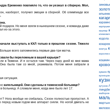
зиновь
андра Еременко повлияло то, что он уезжал в сборную. Мол,
золот
 он, наоборот, получил эмоции в сборной. Об олимпиаде все
ильенк
.
кагар
карамн
она.
ой подарок. Но меня взяли в нынешнем сезоне, и команда даже
карпушки
л из-за этого.
кашпар
климович
кодола
 начали выступать в КХЛ только в прошлом сезоне. Тяжело
кокарев
комтуа
. Больше всего запомнились первые два-три матча.
королев 
азвали бы переломным в вашей карьере?
кошкин
али в Тюмени. И я остался там. Через пару дней ко мне мама
. Она была там со мной, ухаживала. Потом меня забрали в
крово
к
куваев
кузнецов
ая ситуация.
куз
и с капельницей. Они сделаны в тюменской больнице?
кутузов
 в больницу. А сломали меня, когда мне было лет 17.
линдбе
майоров
мал
дет? Нога вообще не сгибалась. Сезон полностью пропустил. А
о перед новым годом мне аппарат сняли. Но ногой двигать не
мартын
миловз