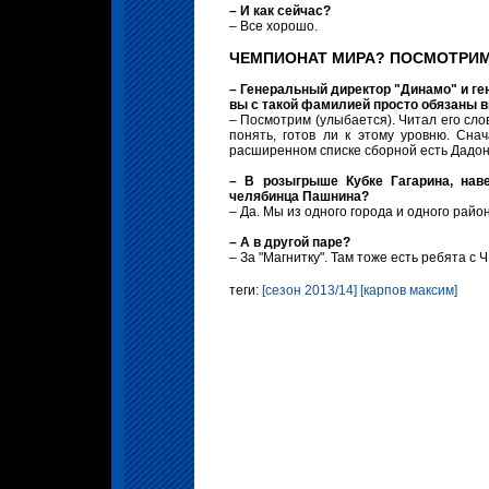
– И как сейчас?
– Все хорошо.
ЧЕМПИОНАТ МИРА? ПОСМОТРИ
– Генеральный директор "Динамо" и г
вы с такой фамилией просто обязаны в
– Посмотрим (улыбается). Читал его сло
понять, готов ли к этому уровню. Сна
расширенном списке сборной есть Дадоно
– В розыгрыше Кубке Гагарина, наве
челябинца Пашнина?
– Да. Мы из одного города и одного райо
– А в другой паре?
– За "Магнитку". Там тоже есть ребята с 
теги:
[сезон 2013/14]
[карпов максим]