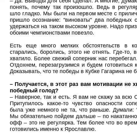
– Да. Выводы для себя сделал. А многие, думаю
понять, почему так произошло. Ведь в регул
шло гладко. Мы были на первом месте с прили
пришло осознание: "виноваты" два победных 
удержаться на таком высоком уровне. Надо приз
обоими чемпионствами повезло.
Есть еще много мелких обстоятельств в к
старались, боролись, этого не отнять. Где-то, 
хватило. Более свежий соперник нас перебегал. 
Отдохнем, перезагрузимся и будем готовиться 
Доказывать, что те победы в Кубке Гагарина не
– Получается, в этот раз вам мотивации не 
победный голод?
– Наверное, так и есть. Я вам не скажу за всю О
Притупилось какое-то чувство опасности соп
была уже немного не та, что раньше. Думали: "
Мы обязательно пойдем дальше – по накатанной.
офф – это не регулярка. Тем более что во вре
готовились именно к Ярославлю.