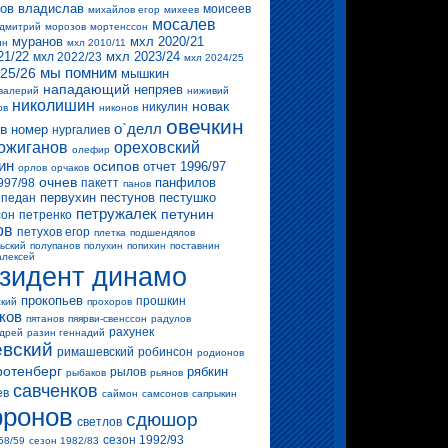
ов владислав
моисеев
михайлов егор
михеев
мосалев
 дмитрий
морозов
мортенссон
муранов
мхл 2020/21
ин
мхл 2010/11
21/22
мхл 2023/24
мхл 2022/23
мхл 2024/25
мы помним
25/26
мышкин
нападающий
непряев
валерий
ниживий
николишин
новак
никулин
ов
никонов
овечкин
о`делл
в
номер
нургалиев
ожиганов
ореховский
олефир
ин
осипов
отчет 1996/97
орлов
орчаков
очнев
панфилов
997/98
пакетт
панов
первухин
пестунов
пестушко
педан
петружалек
петунин
сон
петренко
ов
петухов егор
плетка
подшендялов
ьский
полупанов
полухин
попихин
поставнин
алексей
зидент динамо
прокопьев
прошкин
ский
прохоров
ков
пятанов
пяярви-свенссон
радулов
рахунек
ндрей
разин геннадий
вский
римашевский
робинсон
родионов
ротенберг
рябкин
рылов
рыбаков
рьянов
савченков
ев
саймон
самсонов
сапрыкин
ронов
сдюшор
светлов
сезон 1992/93
58/59
сезон 1982/83