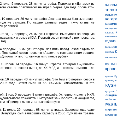
, 2 гола, 5 передач, 28 минут штрафа. Приехал в «Динамо» из
зиновь
ого сезона практически не играл. Через два года после этой
золот
ильенк
кагар
ол, 10 передач, 26 минут штрафа. Два года назад был выставлен
где не заиграл. По нашим данным, ведет тихую жизнь, не
карамн
ен религией.
карпушки
кашпар
 4 гола, 12 передач, 24 минуты штрафа. Выступает за сборную
климович
надежных игроков в КХЛ. Первый сезон в новой лиге провел за
кодола
 год.
кокарев
 14 передач, 18 минут штрафа. Лет пять назад начал ездить по
комтуа
т. Последний сезон провел в «Ладе», но контракт с ним решили
МВД почти пять с половиной миллионов рублей.
королев 
кошкин
, 13 голов, 14 передач, 16 минут штрафа. Отыграл в «Динамо»
ственно в низших лигах, за ХК МВД и – совсем немного – за
крово
к
куваев
олов, 16 передач, 40 минут штрафа. Это был его первый сезон в
кузнецов
2005 года. Затем были ЦСКА, «Химик», «Локомотив». В это
куз
кутузов
чей, 1 гол, 0 передач, 8 минут штрафа. Успешно играет в НХЛ.
линдбе
трудолюбивого хоккеиста. Выступает за «Торонто» и каждый год
майоров
ом: «Приедет ли он играть за сборную».
мал
мартын
й, 11 голов, 29 передач, 68 минут штрафа. Завоевал еще одну
. Вынужден был завершить карьеру в 2006 году из-за травмы
миловз