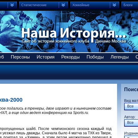
Статистические
Хоккейные
Блоги
уб
Персоны
История
Рекорды
Победы
Легенды
Поис
ква-2000
Вид ма
Все
трое подались в тренеры, двое играют и в нынешнем составе
НХЛ, а еще один ведет конференцию на Sports.ru.
Авто
Все
6 пропущенных шайб. После чемпионского сезона каждый год
и уезжал лишь дважды. Сначала было 4 матча за ТХК из Твери,
Издани
е поиграл за «Химик», а этим летом неожиданно перешел в