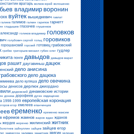
константин вратарь
волков юрий
волошенко
воронин
бьев владимир
вуйтек
 охк
вышедкевич
гавлат
гарнетт
галимов
галиев
галкин
гарипов
глазачев
ин
гладышев
глушенков
головков
 александр
голиков владимир
горовиков
вич
голубович сергей
гольц
готовец
грабовский
горошанский
горский
к
гудлер
грибко
григорьев михаил
губин олег
давыдов
никита
гюнге
давыдов марат
дацюк
ов рашит
даугавиньш
дело анисина
енский
грабовского
дело дацюка
дело овечкина
ремеева
дело куляша
росы
дерлюк
денисов
джиордано
вили
динамовские истории
дидковский
дорофеев
ин
доника
дугин
евдищенко
европейская коронация
а 1998-1999
емелеев
егоров егор
епанчинцев
еременко
еев
еременко максим
ефремов
жамнов
в
жданов
жаров
ждан
житник
жилинский
жердев
к
жеренко
зайцев егор
болотнев
зайнуллин
зайцев
звягин
лег
закриссон
заливин
защитник
зеленко