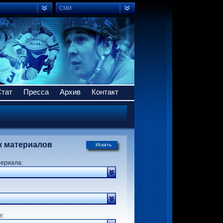
СМИ
Стат
Пресса
Архив
Контакт
к материалов
Искать
териала:
р:
е: