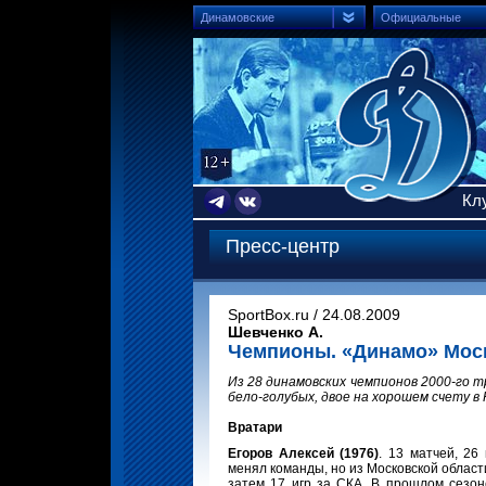
Динамовские
Официальные
Кл
Пресс-центр
SportBox.ru / 24.08.2009
Шевченко А.
Чемпионы. «Динамо» Мос
Из 28 динамовских чемпионов 2000-го 
бело-голубых, двое на хорошем счету в 
Вратари
Егоров Алексей (1976)
. 13 матчей, 2
менял команды, но из Московской област
затем 17 игр за СКА. В прошлом сезон