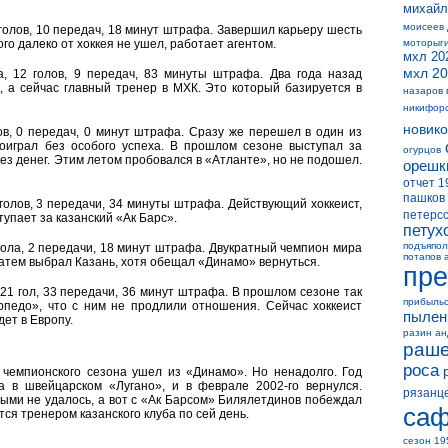
михайл
моисеев
2 голов, 10 передач, 18 минут штрафа. Завершил карьеру шесть
ого далеко от хоккея не ушел, работает агентом.
моторыг
мхл 20
мхл 20
а, 12 голов, 9 передач, 83 минуты штрафа. Два года назад
, а сейчас главный тренер в МХК. Это который базируется в
назаров 
никифор
новико
лов, 0 передач, 0 минут штрафа. Сразу же перешел в один из
оиграл без особого успеха. В прошлом сезоне выступал за
огурцов
ез денег. Этим летом пробовался в «Атланте», но не подошел.
орешк
отчет 1
пашков
7 голов, 3 передачи, 34 минуты штрафа. Действующий хоккеист,
петерс
тупает за казанский «Ак Барс».
петух
подъяпол
2 гола, 2 передачи, 18 минут штрафа. Двукратный чемпион мира
потапов 
 затем выбрал Казань, хотя обещал «Динамо» вернуться.
пре
, 21 гол, 33 передачи, 36 минут штрафа. В прошлом сезоне так
прибыль
рпедо», что с ним не продлили отношения. Сейчас хоккеист
пылен
ет в Европу.
разин а
раше
роса
 чемпионского сезона ушел из «Динамо». Но ненадолго. Год
а в швейцарском «Лугано», и в феврале 2002-го вернулся.
рязанц
быми не удалось, а вот с «Ак Барсом» Билялетдинов побеждал
саф
тся тренером казанского клуба по сей день.
сезон 19