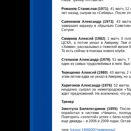
глаза. Тренер «Атланта».
Романов Станислав (1971)
. 41 матч, 1
лет назад, сыграв за «Сибирь». После эт
Савченков Александр (1973)
. 43 матч
завершил карьеру в «Крыльях Советов»
Сетуни.
Смирнов Алексей (1982)
. 1 матч, 0 го
ЦСКА, а потом уехал в Америку. Там п
«Химик», рассказывал о тяжелой жизни б
То есть сейчас в поисках нового клуба.
Степанов Александр (1979)
. 51 матч, 
один из самых трудолюбивых в лиге. Выс
Терещенко Алексей (1980)
. 43 матча, 
этим летом едва не уехал в Америку, но
Харитонов Александр (1976)
. 52 матча
неудачно сыграл за нижегородское «То
ждет предложений. Не исключено, что уед
Тренер
Зинэтула Билялетдинов (1955)
. После
поработал в системе «Чикаго», полгод
Повторить «золотой» успех с бело-голу
еще дважды – в 2006 и 2009 годах. Остае
теги:
[сезон 1999/00]
[чемпионы]