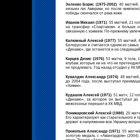
Зеленко Борис (1975-2002)
. 40 матчей
низших лиг Америки, но после чемпионск
победы скончался от рака кожи.
Иванов Михаил (1971)
. 55 матчей, 21 г
на трансфер «Спартаком» и больше ни
связанную с хоккеем. По-прежнему увлеч
Калюжный Алексей (1977)
. 55 матчей,
Белоруссии и считается одним из самых 
«Динамо», где останется и на следующий
Карцев Денис (1976)
. 53 матча, 9 гола,
клубам, которые ни на что не претендую
не продлевать. Год назад отсудил у ХК 
Кувалдин Александр (1974)
. 48 матчей
до 2004 года, после выступал преимуще
«Химик».
Кудашов Алексей (1971)
. 51 матч, 12 г
«Динамо», за которое он выступал до 
межсезонье перешел в ХК МВД.
Поникаровский Алексей (1980)
. 20 мат
Его характеризуют как старательного и 
держит в напряжении всю Украину вопрос
Прокопьев Александр (1971)
. 55 матче
золотую медаль с «Авангардом» (2004)