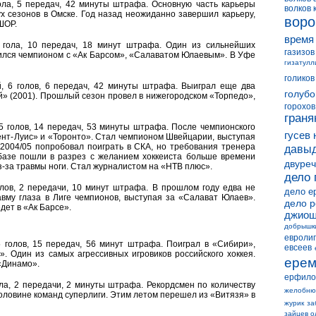
гола, 5 передач, 42 минуты штрафа. Основную часть карьеры
волков 
х сезонов в Омске. Год назад неожиданно завершил карьеру,
воро
ШОР.
время
4 гола, 10 передач, 18 минут штрафа. Один из сильнейших
газизов
ился чемпионом с «Ак Барсом», «Салаватом Юлаевым». В Уфе
гизатулл
голиков
й, 6 голов, 6 передач, 42 минуты штрафа. Выиграл еще два
голубо
й» (2001). Прошлый сезон провел в нижегородском «Торпедо»,
горохов
граня
 5 голов, 14 передач, 53 минуты штрафа. После чемпионского
гусев 
Сент-Луис» и «Торонто». Стал чемпионом Швейцарии, выступая
-2004/05 попробовал поиграть в СКА, но требования тренера
давыд
азе пошли в разрез с желанием хоккеиста больше времени
двуреч
з-за травмы ноги. Стал журналистом на «НТВ плюс»
.
дело 
голов, 2 передачи, 10 минут штрафа. В прошлом году едва не
дело е
авму глаза в Лиге чемпионов, выступая за «Салават Юлаев».
дело 
дет в «Ак Барсе».
джиош
добрышк
евролиг
5 голов, 15 передач, 56 минут штрафа. Поиграл в «Сибири»,
евсеев
. Один из самых агрессивных игровиков российского хоккея.
ерем
«Динамо».
ерфило
гола, 2 передачи, 2 минуты штрафа. Рекордсмен по количеству
желобню
 половине команд суперлиги. Этим летом перешел из «Витязя» в
журик
за
зайцев о