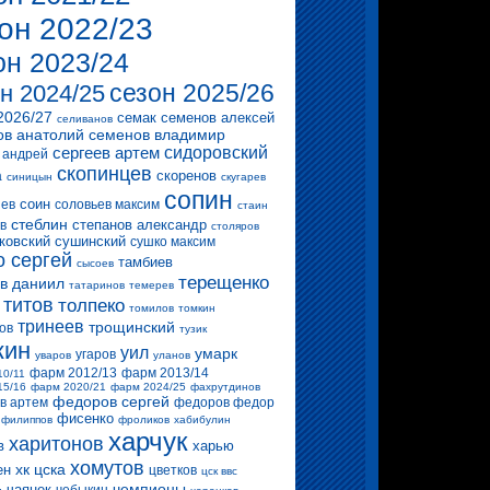
он 2022/23
он 2023/24
сезон 2025/26
н 2024/25
2026/27
семак
семенов алексей
селиванов
ов анатолий
семенов владимир
сергеев артем
сидоровский
 андрей
скопинцев
скоренов
а
синицын
скугарев
сопин
соин
ев
соловьев максим
стаин
стеблин
степанов александр
в
столяров
ковский
сушинский
сушко максим
о сергей
тамбиев
сысоев
терещенко
в даниил
татаринов
темерев
титов
толпеко
томилов
томкин
тринеев
трощинский
ов
тузик
кин
уил
умарк
угаров
уваров
уланов
фарм 2012/13
фарм 2013/14
10/11
15/16
фарм 2020/21
фарм 2024/25
фахрутдинов
федоров сергей
в артем
федоров федор
фисенко
филиппов
фроликов
хабибулин
харчук
харитонов
в
харью
хомутов
хк цска
ен
цветков
цск ввс
чемпионы
чаянек