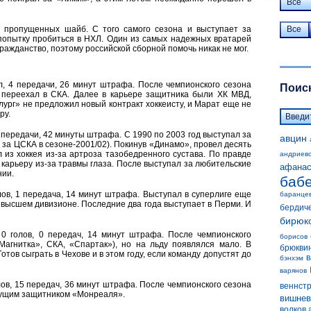
Все
5 пропущенных шайб. С того самого сезона и выступает за
Все
опытку пробиться в НХЛ. Один из самых надежных вратарей
ражданство, поэтому российской сборной помочь никак не мог.
ол, 4 передачи, 26 минут штрафа. После чемпионского сезона
Поиск
 переехал в СКА. Далее в карьере защитника были ХК МВД,
ург» не предложил новый контракт хоккеисту, и Марат еще не
ру.
 3 передачи, 42 минуты штрафа. С 1990 по 2003 год выступал за
авцин
 за ЦСКА в сезоне-2001/02). Покинув «Динамо», провел десять
 из хоккея из-за артроза тазобедренного сустава. По правде
андриев
ь карьеру из-за травмы глаза. После выступал за любительские
афанас
нии.
баб
олов, 1 передача, 14 минут штрафа. Выступал в суперлиге еще
баранце
в высшем дивизионе. Последние два года выступает в Перми. И
бердич
бирюк
, 0 голов, 0 передач, 14 минут штрафа. После чемпионского
борисов
Магнитка», СКА, «Спартак»), но на льду появлялся мало. В
брюкви
тов сыграть в Чехове и в этом году, если команду допустят до
в
бэнхэм
варянов
олов, 15 передач, 36 минут штрафа. После чемпионского сезона
веннст
едущим защитником «Монреаля».
вишнев
волков 