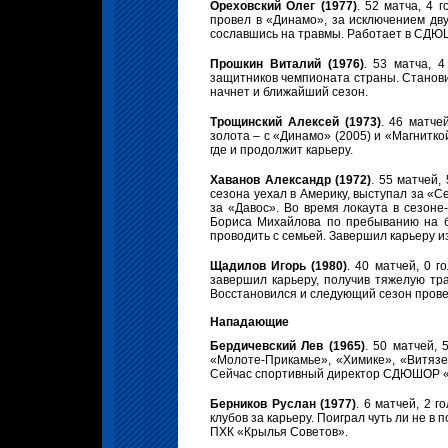
Ореховский Олег (1977)
. 52 матча, 4 
провел в «Динамо», за исключением дву
сославшись на травмы. Работает в СДЮ
Прошкин Виталий (1976)
. 53 матча, 
защитников чемпионата страны. Станов
начнет и ближайший сезон.
Трощинский Алексей (1973)
. 46 матче
золота – с «Динамо» (2005) и «Магнитко
где и продолжит карьеру.
Хаванов Александр (1972)
. 55 матчей,
сезона уехал в Америку, выступал за «
за «Давос». Во время локаута в сезоне
Бориса Михайлова по пребыванию на б
проводить с семьей. Завершил карьеру и
Щадилов Игорь (1980)
. 40 матчей, 0 
завершил карьеру, получив тяжелую тр
Восстановился и следующий сезон прове
Нападающие
Бердичевский Лев (1965)
. 50 матчей, 
«Молоте-Прикамье», «Химике», «Витязе»
Сейчас спортивный директор СДЮШОР 
Берников Руслан (1977)
. 6 матчей, 2 
клубов за карьеру. Поиграл чуть ли не в
ПХК «Крылья Советов».