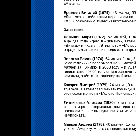
«Атлант».
Еремеев Виталий (1975)
. 43 матча, 5
«Динамо», с небольшим перерывом на п
КХЛ. К сожалению, имеет казахстанское г
Защитники
Давыдов Марат (1972)
. 52 матчей, 1 г
еще два года играл в «Динамо», затем
«Витязь» и «Кузня». Этим летом «Металл
определился, стоит ли продолжать карье
Золотов Роман (1974)
. 54 матча, 1 гол,
бело-голубых (с перерывом на 20 матчей
матчей за «Химик» в 2003 году – и ушел
говоря, еще в 2001 году он мог закончит
команды, работал в транспортной компа
Кокорев Дмитрий (1979)
. 24 матча, 0 г
три года, а затем стал менять команды 
этот сезон начнет в «Молоте-Прикамье».
Литвиненко Алексей (1980)
. 7 матчей
сезона играл в серьезных командах («
прошлом сезоне выступал за «Витязь». Го
чемпионата.
Марков Андрей (1978)
. 46 матчей, 15 г
уехал в Америку. Много лет является в