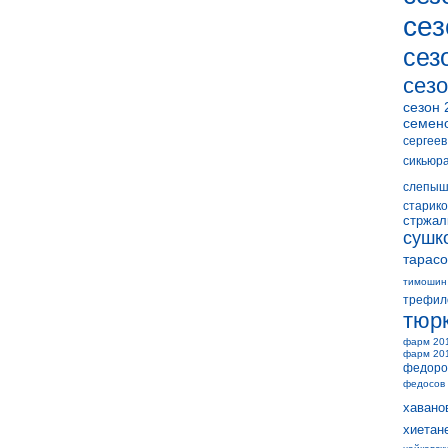
сез
сез
сезо
сезон 
семен
сергеев
сикьюр
слепыш
старико
стржал
сушк
тарасо
тимошин
трефил
тюр
фарм 20
фарм 20
федоро
федосов
хавано
хиетан