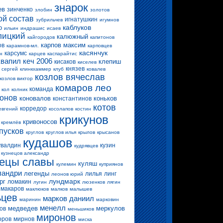
знарок
ев
зинченко
злобин
золотов
ой состав
игнатушкин
зубрильчев
игумнов
каблуков
о
ильин
индрашис
исаев
лицкий
калюжный
кайгородов
капитонов
карпов максим
ов
карамнов-мл.
карповцев
касянчук
карсумс
н
карцев
каспарайтис
квапил
кеч 2006
клепиш
кисаков
киселев
князев
 сергей
клинкхаммер
клуб
ковалев
козлов вячеслав
козлов виктор
комаров лео
команда
кол
колник
конов
коновалов
коньков
константинов
котов
корредор
евгений
косолапов
костин
крикунов
кривоносов
кремлёв
пусков
круглов
круглов илья
крылов
крысанов
кудашов
увалдин
кузин
кудрявцев
кузнецов александр
нецы славы
куляш
кулемин
куприянов
ландри
легенды
лилья
линг
леонов юрий
лундмарк
рг
ломакин
лугин
люзенков
лягин
макаров
маклюков
малков
малышев
ьцев
марков даниил
маринин
марковин
менелл
медведев
меркулов
ов
меньшиков
миронов
оров
мирнов
миска