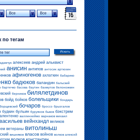
Все
Все
 по тегам
Искать
алексеев андрей
альквист
адамчук
анисин
антипов
ский
антосик
артюхин
афиногенов
енков
ахлаткин
бабарико
енко
бадюков
баландин
бальский
в
бартечко
басова
баутин
бахмутов
белоножкин
билялетдинов
евский
берников
болельщики
ов
бойд
бойков
бондарь
бочаров
борщевский
броссо
брызгалов
бульин
бэкстрем
н
будкин
буруянов
быков
алентенко
валлинхеймо
варнаков михаил
васильев
вейнхандл
великов
витолиньш
рем
ветераны
власов
ский
войнов
вишняков
волков алексей
волков константин
артем