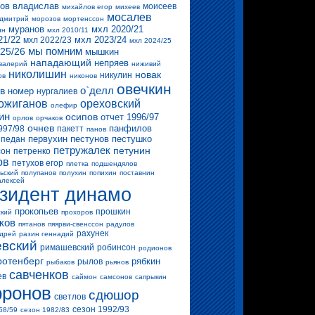
ов владислав
моисеев
михайлов егор
михеев
мосалев
 дмитрий
морозов
мортенссон
муранов
мхл 2020/21
ин
мхл 2010/11
21/22
мхл 2023/24
мхл 2022/23
мхл 2024/25
мы помним
25/26
мышкин
нападающий
непряев
валерий
ниживий
николишин
новак
никулин
ов
никонов
овечкин
о`делл
в
номер
нургалиев
ожиганов
ореховский
олефир
ин
осипов
отчет 1996/97
орлов
орчаков
очнев
панфилов
997/98
пакетт
панов
первухин
пестунов
пестушко
педан
петружалек
петунин
сон
петренко
ов
петухов егор
плетка
подшендялов
ьский
полупанов
полухин
попихин
поставнин
алексей
зидент динамо
прокопьев
прошкин
ский
прохоров
ков
пятанов
пяярви-свенссон
радулов
рахунек
ндрей
разин геннадий
вский
римашевский
робинсон
родионов
ротенберг
рябкин
рылов
рыбаков
рьянов
савченков
ев
саймон
самсонов
сапрыкин
ронов
сдюшор
светлов
сезон 1992/93
58/59
сезон 1982/83