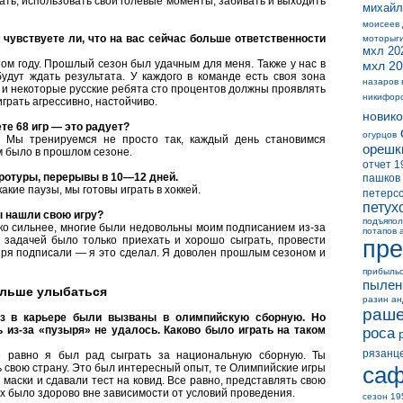
ать, использовать свои голевые моменты, забивать и выходить
михайл
моисеев
чувствуете ли, что на вас сейчас больше ответственности
моторыг
мхл 20
ом году. Прошлый сезон был удачным для меня. Также у нас в
мхл 20
удут ждать результата. У каждого в команде есть своя зона
назаров 
 и некоторые русские ребята сто процентов должны проявлять
никифор
грать агрессивно, настойчиво.
новико
те 68 игр — это радует?
огурцов
. Мы тренируемся не просто так, каждый день становимся
орешк
м было в прошлом сезоне.
отчет 1
ротуры, перерывы в 10—12 дней.
пашков
кие паузы, мы готовы играть в хоккей.
петерс
петух
ы нашли свою игру?
подъяпол
ко сильнее, многие были недовольны моим подписанием из-за
потапов 
задачей было только приехать и хорошо сыграть, провести
пре
 зря подписали — я это сделал. Я доволен прошлым сезоном и
прибыль
пылен
ольше улыбаться
разин а
раше
з в карьере были вызваны в олимпийскую сборную. Но
из-за «пузыря» не удалось. Каково было играть на таком
роса
рязанц
е равно я был рад сыграть за национальную сборную. Ты
свою страну. Это был интересный опыт, те Олимпийские игры
саф
 маски и сдавали тест на ковид. Все равно, представлять свою
х было здорово вне зависимости от условий проведения.
сезон 19