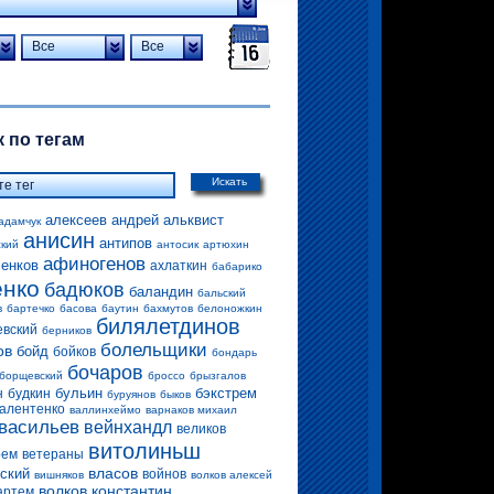
Все
Все
 по тегам
Искать
алексеев андрей
альквист
адамчук
анисин
антипов
ский
антосик
артюхин
афиногенов
енков
ахлаткин
бабарико
енко
бадюков
баландин
бальский
в
бартечко
басова
баутин
бахмутов
белоножкин
билялетдинов
евский
берников
болельщики
ов
бойд
бойков
бондарь
бочаров
борщевский
броссо
брызгалов
бульин
бэкстрем
н
будкин
буруянов
быков
алентенко
валлинхеймо
варнаков михаил
васильев
вейнхандл
великов
витолиньш
рем
ветераны
власов
ский
войнов
вишняков
волков алексей
волков константин
артем