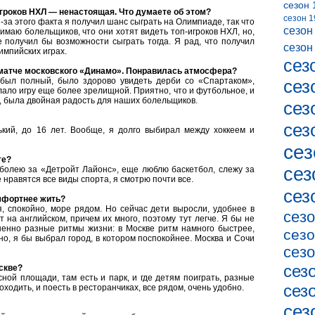
сезон 
игроков НХЛ — ненастоящая. Что думаете об этом?
сезон 1
з-за этого факта я получил шанс сыграть на Олимпиаде, так что
сезон
нимаю болельщиков, что они хотят видеть топ-игроков НХЛ, но,
е получил бы возможности сыграть тогда. Я рад, что получил
сезон
импийских играх.
сез
матче московского «Динамо». Понравилась атмосфера?
был полный, было здорово увидеть дерби со «Спартаком»,
сез
ало игру еще более зрелищной. Приятно, что и футбольное, и
, была двойная радость для наших болельщиков.
сез
сез
кий, до 16 лет. Вообще, я долго выбирал между хоккеем и
сез
те?
сез
болею за «Детройт Лайонс», еще люблю баскетбол, слежу за
е нравятся все виды спорта, я смотрю почти все.
сез
мфортнее жить?
, спокойно, море рядом. Но сейчас дети выросли, удобнее в
сезо
т на английском, причем их много, поэтому тут легче. Я бы не
ршенно разные ритмы жизни: в Москве ритм намного быстрее,
сезо
но, я бы выбрал город, в котором поспокойнее. Москва и Сочи
сезо
сез
скве?
ной площади, там есть и парк, и где детям поиграть, разные
сез
ходить, и поесть в ресторанчиках, все рядом, очень удобно.
сез