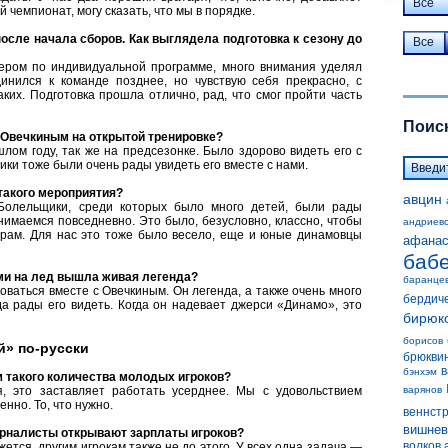
Все
 чемпионат, могу сказать, что мы в порядке.
сле начала сборов. Как выглядела подготовка к сезону до
Все
ером по индивидуальной программе, много внимания уделял
динился к команде позднее, но чувствую себя прекрасно, с
их. Подготовка прошла отлично, рад, что смог пройти часть
Поиск
Овечкиным на открытой тренировке?
лом году, так же на предсезонке. Было здорово видеть его с
ики тоже были очень рады увидеть его вместе с нами.
такого мероприятия?
авцин
Болельщики, среди которых было много детей, были рады
нимаемся повседневно. Это было, безусловно, классно, чтобы
андриев
играм. Для нас это тоже было весело, еще и юные динамовцы
афанас
баб
ми на лед вышла живая легенда?
баранце
ваться вместе с Овечкиным. Он легенда, а также очень много
бердич
а рады его видеть. Когда он надевает джерси «Динамо», это
бирюк
борисов
» по-русски
брюкви
в
бэнхэм
 такого количества молодых игроков?
я, это заставляет работать усерднее. Мы с удовольствием
варянов
нно. То, что нужно.
веннст
вишнев
журналисты открывают зарплаты игроков?
волков 
жется, другим игрокам также не до этого. У всех одна задача —