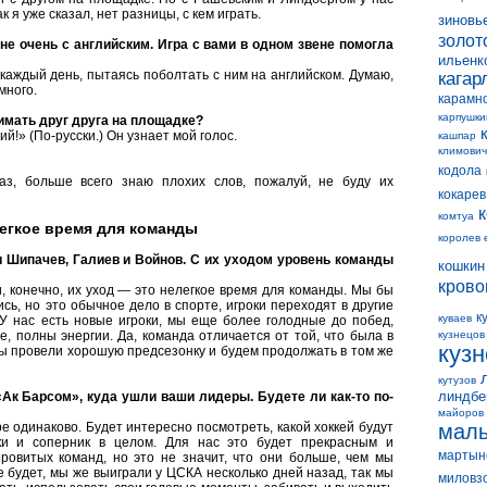
 я уже сказал, нет разницы, с кем играть.
зиновь
золот
 не очень с английским. Игра с вами в одном звене помогла
ильенк
каждый день, пытаясь поболтать с ним на английском. Думаю,
кагар
много.
карамн
карпушки
имать друг друга на площадке?
ий!» (По-русски.) Он узнает мой голос.
кашпар
климович
кодола
аз, больше всего знаю плохих слов, пожалуй, не буду их
кокарев
комтуа
егкое время для команды
королев 
 Шипачев, Галиев и Войнов. С их уходом уровень команды
кошкин
крово
, конечно, их уход — это нелегкое время для команды. Мы бы
ись, но это обычное дело в спорте, игроки переходят в другие
к
куваев
 У нас есть новые игроки, мы еще более голодные до побед,
 полны энергии. Да, команда отличается от той, что была в
кузнецов
куз
ы провели хорошую предсезонку и будем продолжать в том же
кутузов
линдбе
Ак Барсом», куда ушли ваши лидеры. Будете ли как-то по-
майоров
ре одинаково. Будет интересно посмотреть, какой хоккей будут
мал
и и соперник в целом. Для нас это будет прекрасным и
мартын
ровитых команд, но это не значит, что они больше, чем мы
ге будет, мы же выиграли у ЦСКА несколько дней назад, так мы
миловз