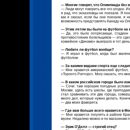
— Многие говорят, что Олимпиада без 
— Люди могут говорить все что угодно. И
я рад, что энхаэловцы не поехали. Я по
как я сказал, если бы они поехали, я н
возможность представлять Канаду на Ол
— Этим летом вы были на футболе на 
— Да, это было потрясающе, стадион 
противостояние болельщиков — это сдел
хоккейное «Динамо» выиграло в тот день
— Любите ли футбол вообще?
— Я играл в футбол, когда был малень
футболом.
— За какими видами спорта еще следи
— Мне нравится американский футбол, 
«Торонто Рэпторс». Могу сказать, что мн
— В каком российском городе было ко
— Сочи: там хорошие погодные условия
Москве, здесь есть школы, где преподаю
стал сравнивать эти два города, сове
много дел, которые нужно делать. Конеч
— два моих фаворита.
— Где вам больше всего нравится в Мо
— Мне нравится погулять в районе Крас
музеи. Недалеко можно и по магазинам по
— Эрик О'Делл — строгий отец?