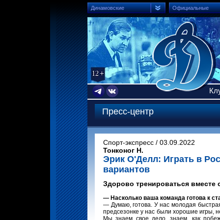
Динамовские
Официальные
Кл
Пресс-центр
Спорт-экспресс / 03.09.2022
Тонконог Н.
Эрик О'Делл: Играть в Р
вариантов
Здорово тренироваться вместе 
— Насколько ваша команда готова к ст
— Думаю, готова. У нас молодая быстра
предсезонке у нас были хорошие игры, н
Мы знаем свое дело, знаем, как побеж