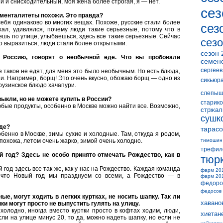
й и снисходительный, моя жена более строгая, я — нет.
сез
й менталитеты похожи. Это правда?
 себя одинаково во многих вещах. Похоже, русские стали более
сез
хал, удивлялся, почему люди такие серьезные, потому что в
дешь по улице, улыбаешься, здесь все такие серьезные. Сейчас
сезо
но выразиться, люди стали более открытыми.
сезон 
Россию, говорят о необычной еде. Что вы пробовали
семен
сергеев
е такое не едят, для меня это было необычным. Но есть блюда,
и. Например, борщ! Это очень вкусно, обожаю борщ — одно из
сикьюр
рузинское блюдо хачапури.
слепыш
ыкли, но не можете купить в России?
старико
юбые продукты, особенно в Москве можно найти все. Возможно,
стржал
сушк
аде?
тарасо
обенно в Москве, зимы сухие и холодные. Там, откуда я родом,
похожа, летом очень жарко, зимой очень холодно.
тимошин
трефил
 год? Здесь не особо принято отмечать Рождество, как в
тюр
год здесь все так же, как у нас на Рождество. Каждая команда
фарм 20
к что Новый год мы празднуем со всеми, а Рождество — в
фарм 20
федоро
федосов
ые, могут ходить в легких куртках, не носить шапку. Так ли
хавано
ки могут просто не выпустить гулять на улицу.
холодно, иногда вместо куртки просто в кофтах ходим, люди,
хиетан
сли на улице минус 20, то да, можно надеть шапку, но если не