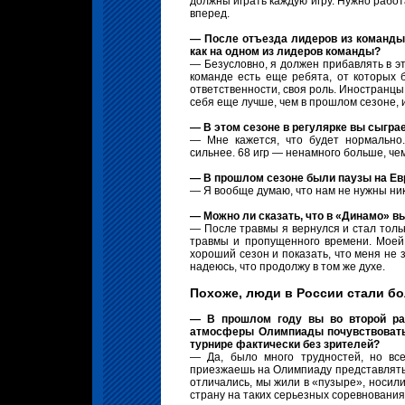
должны играть каждую игру. Нужно работ
вперед.
— После отъезда лидеров из команды 
как на одном из лидеров команды?
— Безусловно, я должен прибавлять в эт
команде есть еще ребята, от которых б
ответственности, своя роль. Иностранцы
себя еще лучше, чем в прошлом сезоне, и
— В этом сезоне в регулярке вы сыграе
— Мне кажется, что будет нормально
сильнее. 68 игр — ненамного больше, че
— В прошлом сезоне были паузы на Ев
— Я вообще думаю, что нам не нужны ника
— Можно ли сказать, что в «Динамо» в
— После травмы я вернулся и стал толь
травмы и пропущенного времени. Моей 
хороший сезон и показать, что меня не
надеюсь, что продолжу в том же духе.
Похоже, люди в России стали б
— В прошлом году вы во второй ра
атмосферы Олимпиады почувствовать 
турнире фактически без зрителей?
— Да, было много трудностей, но вс
приезжаешь на Олимпиаду представлять 
отличались, мы жили в «пузыре», носили
страну на таких серьезных соревнования