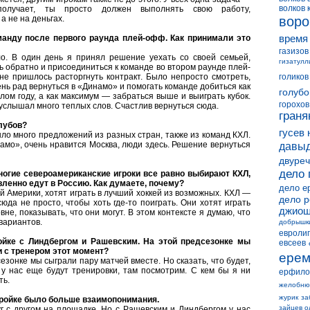
волков 
получает, ты просто должен выполнять свою работу,
а не на деньгах.
воро
время
анду после первого раунда плей-офф. Как принимали это
газизов
о. В один день я принял решение уехать со своей семьей,
гизатулл
ь обратно и присоединиться к команде во втором раунде плей-
не пришлось расторгнуть контракт. Было непросто смотреть,
голиков
чень рад вернуться в «Динамо» и помогать команде добиться как
голубо
лом году, а как максимум — забраться выше и выиграть кубок.
горохов
услышал много теплых слов. Счастлив вернуться сюда.
граня
лубов?
гусев 
ло много предложений из разных стран, также из команд КХЛ.
амо», очень нравится Москва, люди здесь. Решение вернуться
давыд
двуреч
дело 
ногие североамериканские игроки все равно выбирают КХЛ,
ленно едут в Россию. Как думаете, почему?
дело е
 Америки, хотят играть в лучший хоккей из возможных. КХЛ —
дело 
юда не просто, чтобы хоть где-то поиграть. Они хотят играть
джиош
вне, показывать, что они могут. В этом контексте я думаю, что
вариантов.
добрышк
евролиг
йке с Линдбергом и Рашевским. На этой предсезонке мы
евсеев
 с тренером этот момент?
ерем
сезонке мы сыграли пару матчей вместе. Но сказать, что будет,
 у нас еще будут тренировки, там посмотрим. С кем бы я ни
ерфило
ть.
желобню
журик
за
 тройке было больше взаимопонимания.
зайцев о
г с другом на площадке. Но с Рашевским и Линдбергом у нас