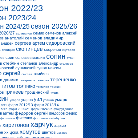
он 2022/23
он 2023/24
сезон 2025/26
н 2024/25
2026/27
семак
семенов алексей
селиванов
ов анатолий
семенов владимир
сергеев артем
сидоровский
 андрей
скопинцев
скоренов
а
синицын
скугарев
сопин
соин
ев
соловьев максим
стаин
стеблин
степанов александр
в
столяров
ковский
сушинский
сушко максим
о сергей
тамбиев
сысоев
терещенко
в даниил
татаринов
темерев
титов
толпеко
томилов
томкин
тринеев
трощинский
ов
тузик
кин
уил
умарк
угаров
уваров
уланов
фарм 2012/13
фарм 2013/14
10/11
15/16
фарм 2020/21
фарм 2024/25
фахрутдинов
федоров сергей
в артем
федоров федор
фисенко
филиппов
фроликов
хабибулин
харчук
харитонов
в
харью
хомутов
хк цска
ен
цветков
цск ввс
чемпионы
чаянек