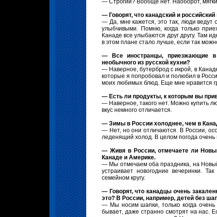
— Строгий? Вообще нет. Наоборот, мягки
— Говорят, что канадский и российски
— Да, мне кажется, это так, люди ведут
улыбчивыми. Помню, когда только прие
Канаде все улыбаются друг другу. Там и
в этом плане стало лучше, если так мож
— Все иностранцы, приезжающие в 
необычного из русской кухни?
— Наверное, бутерброд с икрой, в Канад
которые я попробовал и полюбил в Росси
моих любимых блюд. Еще мне нравится г
— Есть ли продукты, к которым вы прив
— Наверное, такого нет. Можно купить л
вкус немного отличается.
— Зимы в России холоднее, чем в Кан
— Нет, но они отличаются. В России, ос
леденящий холод. В целом погода очень 
— Живя в России, отмечаете ли Новый
Канаде и Америке.
— Мы отмечаем оба праздника, на Новый 
устраивает новогодние вечеринки. Та
семейном кругу.
— Говорят, что канадцы очень закаленн
это? В России, например, детей без шап
— Мы носим шапки, только когда очень 
бывает, даже странно смотрят на нас. Е