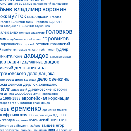
константин вратарь
волков юрий
волошенко
воронин
бьев владимир
вуйтек
 охк
вышедкевич
гавлат
гарнетт
галимов
галиев
галкин
гарипов
глазачев
ин
гладышев
глушенков
головков
 александр
голиков владимир
горовиков
вич
голубович сергей
гольц
готовец
грабовский
горошанский
горский
к
гудлер
грибко
григорьев михаил
губин олег
давыдов
никита
гюнге
давыдов марат
дацюк
ов рашит
даугавиньш
дело анисина
енский
грабовского
дело дацюка
дело овечкина
ремеева
дело куляша
росы
дерлюк
денисов
джиордано
вили
динамовские истории
дидковский
дорофеев
ин
доника
дугин
евдищенко
европейская коронация
а 1998-1999
емелеев
егоров егор
епанчинцев
еременко
еев
еременко максим
ефремов
жамнов
в
жданов
жаров
ждан
житник
жилинский
жердев
к
жеренко
зайцев егор
болотнев
зайнуллин
зайцев
звягин
лег
закриссон
заливин
защитник
зеленко