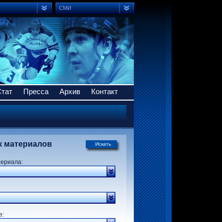
СМИ
Стат
Пресса
Архив
Контакт
к материалов
Искать
териала:
р:
е: