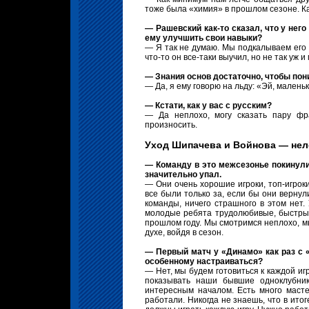
тоже была «химия» в прошлом сезоне. Как
— Рашевский как-то сказал, что у него
ему улучшить свои навыки?
— Я так не думаю. Мы подкалываем его 
что-то он все-таки выучил, но не так уж и 
— Знания основ достаточно, чтобы пон
— Да, я ему говорю на льду: «Эй, маленьк
— Кстати, как у вас с русским?
— Да неплохо, могу сказать пару фр
произносить.
Уход Шипачева и Войнова — нел
— Команду в это межсезонье покинули
значительно упал.
— Они очень хорошие игроки, топ-игроки
все были только за, если бы они вернул
команды, ничего страшного в этом нет.
молодые ребята трудолюбивые, быстрые,
прошлом году. Мы смотримся неплохо, м
духе, войдя в сезон.
— Первый матч у «Динамо» как раз с «
особенному настраиваться?
— Нет, мы будем готовиться к каждой иг
показывать наши бывшие одноклубник
интересным началом. Есть много масте
работали. Никогда не знаешь, что в ито