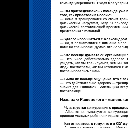
команде уверенности. Входя в регулярный
— Вы присоединились к команде уже по
того, как прилетели в Россию?
— Дома я тренировался со своим трен
физическим нагрузкам, бегу. Я присое
физической составляющей проблем никак
предсезонки с командой.
— Удалось пообщаться с Александром 
— Да, я познакомился с ним еще в прош
нами на тренировке. Думаю, что болельщ
— Что вообще думаете об организации 
— Это было действительно здорово. 
увидеть, как мы тренируемся, чем мы за
люди посмотрели, как мы готовимся к 
потренировались с нами.
— Было ли вообще ощущение, что с ва
— Это действительно здорово — трениро
значит для «Динамо». Болельщики всегд
потрясающе.
Называю Рашевского «маленький
— Чувствуется конкуренция с приходом
— Абсолютно, чувствуется конкуренци
приняли молодых ребят, они играют увере
— Как относитесь к тому, что и в КХЛ 
— Да мне все равно, если честно. Мне ка