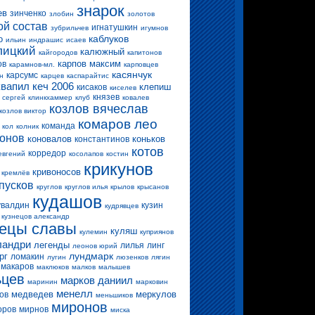
знарок
ев
зинченко
злобин
золотов
ой состав
игнатушкин
зубрильчев
игумнов
каблуков
о
ильин
индрашис
исаев
лицкий
калюжный
кайгородов
капитонов
карпов максим
ов
карамнов-мл.
карповцев
касянчук
карсумс
н
карцев
каспарайтис
квапил
кеч 2006
клепиш
кисаков
киселев
князев
 сергей
клинкхаммер
клуб
ковалев
козлов вячеслав
козлов виктор
комаров лео
команда
кол
колник
конов
коновалов
коньков
константинов
котов
корредор
евгений
косолапов
костин
крикунов
кривоносов
кремлёв
пусков
круглов
круглов илья
крылов
крысанов
кудашов
увалдин
кузин
кудрявцев
кузнецов александр
нецы славы
куляш
кулемин
куприянов
ландри
легенды
лилья
линг
леонов юрий
лундмарк
рг
ломакин
лугин
люзенков
лягин
макаров
маклюков
малков
малышев
ьцев
марков даниил
маринин
марковин
менелл
медведев
меркулов
ов
меньшиков
миронов
оров
мирнов
миска