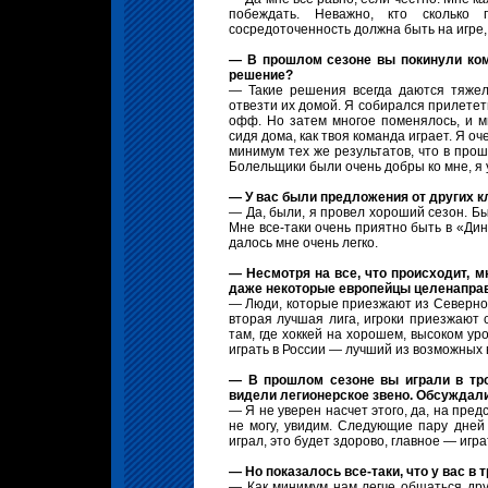
побеждать. Неважно, кто сколько 
сосредоточенность должна быть на игре, 
— В прошлом сезоне вы покинули ком
решение?
— Такие решения всегда даются тяжел
отвезти их домой. Я собирался прилетет
офф. Но затем многое поменялось, и м
сидя дома, как твоя команда играет. Я о
минимум тех же результатов, что в прош
Болельщики были очень добры ко мне, я 
— У вас были предложения от других к
— Да, были, я провел хороший сезон. Бы
Мне все-таки очень приятно быть в «Дин
далось мне очень легко.
— Несмотря на все, что происходит, м
даже некоторые европейцы целенаправ
— Люди, которые приезжают из Северной
вторая лучшая лига, игроки приезжают с
там, где хоккей на хорошем, высоком уро
играть в России — лучший из возможных 
— В прошлом сезоне вы играли в тро
видели легионерское звено. Обсуждали
— Я не уверен насчет этого, да, на пред
не могу, увидим. Следующие пару дней
играл, это будет здорово, главное — игра
— Но показалось все-таки, что у вас в
— Как минимум нам легче общаться дру