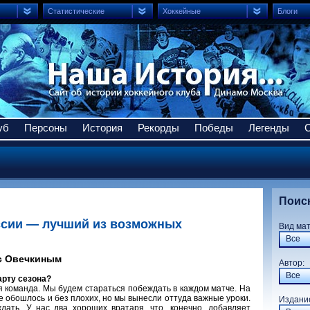
Статистические
Хоккейные
Блоги
уб
Персоны
История
Рекорды
Победы
Легенды
Поис
оссии — лучший из возможных
Вид ма
Все
с Овечкиным
Авто
Все
арту сезона?
я команда. Мы будем стараться побеждать в каждом матче. На
е обошлось и без плохих, но мы вынесли оттуда важные уроки.
Издани
дать. У нас два хороших вратаря, что, конечно, добавляет