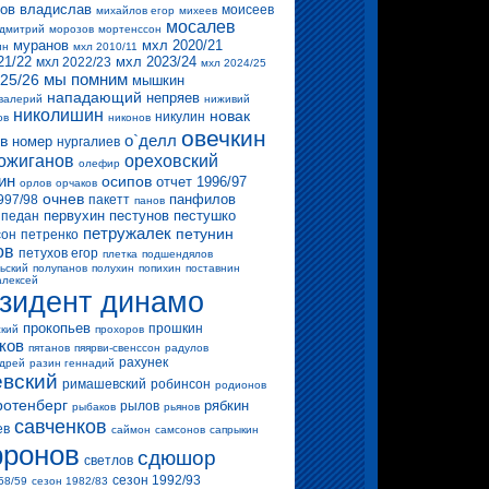
ов владислав
моисеев
михайлов егор
михеев
мосалев
 дмитрий
морозов
мортенссон
муранов
мхл 2020/21
ин
мхл 2010/11
21/22
мхл 2023/24
мхл 2022/23
мхл 2024/25
мы помним
25/26
мышкин
нападающий
непряев
валерий
ниживий
николишин
новак
никулин
ов
никонов
овечкин
о`делл
в
номер
нургалиев
ожиганов
ореховский
олефир
ин
осипов
отчет 1996/97
орлов
орчаков
очнев
панфилов
997/98
пакетт
панов
первухин
пестунов
пестушко
педан
петружалек
петунин
сон
петренко
ов
петухов егор
плетка
подшендялов
ьский
полупанов
полухин
попихин
поставнин
алексей
зидент динамо
прокопьев
прошкин
ский
прохоров
ков
пятанов
пяярви-свенссон
радулов
рахунек
ндрей
разин геннадий
вский
римашевский
робинсон
родионов
ротенберг
рябкин
рылов
рыбаков
рьянов
савченков
ев
саймон
самсонов
сапрыкин
ронов
сдюшор
светлов
сезон 1992/93
58/59
сезон 1982/83