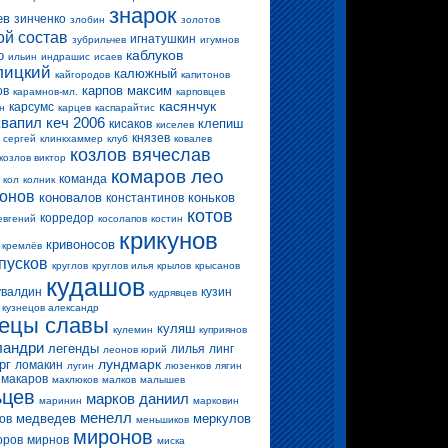
знарок
ев
зинченко
злобин
золотов
ой состав
игнатушкин
зубрильчев
игумнов
каблуков
о
ильин
индрашис
исаев
лицкий
калюжный
кайгородов
капитонов
карпов максим
ов
карамнов-мл.
карповцев
касянчук
карсумс
н
карцев
каспарайтис
квапил
кеч 2006
клепиш
кисаков
киселев
князев
 сергей
клинкхаммер
клуб
ковалев
козлов вячеслав
козлов виктор
комаров лео
команда
кол
колник
конов
коновалов
коньков
константинов
котов
корредор
евгений
косолапов
костин
крикунов
кривоносов
кремлёв
пусков
круглов
круглов илья
крылов
крысанов
кудашов
увалдин
кузин
кудрявцев
кузнецов александр
нецы славы
куляш
кулемин
куприянов
ландри
легенды
лилья
линг
леонов юрий
лундмарк
рг
ломакин
лугин
люзенков
лягин
макаров
маклюков
малков
малышев
ьцев
марков даниил
маринин
марковин
менелл
медведев
меркулов
ов
меньшиков
миронов
оров
мирнов
миска