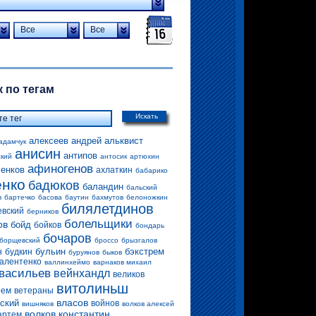
Все
Все
 по тегам
Искать
алексеев андрей
альквист
адамчук
анисин
антипов
ский
антосик
артюхин
афиногенов
енков
ахлаткин
бабарико
енко
бадюков
баландин
бальский
в
бартечко
басова
баутин
бахмутов
белоножкин
билялетдинов
евский
берников
болельщики
ов
бойд
бойков
бондарь
бочаров
борщевский
броссо
брызгалов
бульин
бэкстрем
н
будкин
буруянов
быков
алентенко
валлинхеймо
варнаков михаил
васильев
вейнхандл
великов
витолиньш
рем
ветераны
власов
ский
войнов
вишняков
волков алексей
волков константин
артем