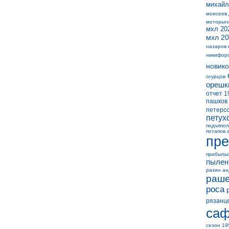
михайл
моисеев
моторыг
мхл 20
мхл 20
назаров 
никифор
новико
огурцов
орешк
отчет 1
пашков
петерс
петух
подъяпол
потапов 
пре
прибыль
пылен
разин а
раше
роса
рязанц
саф
сезон 19