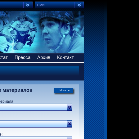
СМИ
Стат
Пресса
Архив
Контакт
к материалов
Искать
териала:
р:
е: