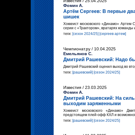
Известия / 25.04.2025
Фомин А.
Артём Сергеев: В первые два
шишек
Хоккеист московского «Динамо» Артем 
серии с «Трактором», вратарях команды 
теги:
[сезон 2024/25]
[сергеев артем]
Чемпионат.ру / 10.04.2025
Емельянов С.
Дмитрий Рашевский: Надо бы
Дмитрий Рашевский оценил выход во втор
теги:
[рашевский]
[сезон 2024/25]
Известия / 23.03.2025
Фомин А.
Дмитрий Рашевский: На сил
выходим заряженными
Хоккеист московского «Динамо» Дм
предстоящем плей-офф КХЛ и возможной
теги:
[рашевский]
[сезон 2024/25]