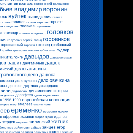
константин вратарь
волков юрий
волошенко
воронин
бьев владимир
вуйтек
 охк
вышедкевич
гавлат
гарнетт
галимов
галиев
галкин
гарипов
глазачев
ин
гладышев
глушенков
головков
 александр
голиков владимир
горовиков
вич
голубович сергей
гольц
готовец
грабовский
горошанский
горский
к
гудлер
грибко
григорьев михаил
губин олег
давыдов
никита
гюнге
давыдов марат
дацюк
ов рашит
даугавиньш
дело анисина
енский
грабовского
дело дацюка
дело овечкина
ремеева
дело куляша
росы
дерлюк
денисов
джиордано
вили
динамовские истории
дидковский
дорофеев
ин
доника
дугин
евдищенко
европейская коронация
а 1998-1999
емелеев
егоров егор
епанчинцев
еременко
еев
еременко максим
ефремов
жамнов
в
жданов
жаров
ждан
житник
жилинский
жердев
к
жеренко
зайцев егор
болотнев
зайнуллин
зайцев
звягин
лег
закриссон
заливин
защитник
зеленко