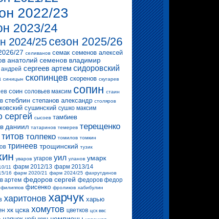
он 2022/23
он 2023/24
сезон 2025/26
н 2024/25
2026/27
семак
семенов алексей
селиванов
ов анатолий
семенов владимир
сергеев артем
сидоровский
 андрей
скопинцев
скоренов
а
синицын
скугарев
сопин
соин
ев
соловьев максим
стаин
стеблин
степанов александр
в
столяров
ковский
сушинский
сушко максим
о сергей
тамбиев
сысоев
терещенко
в даниил
татаринов
темерев
титов
толпеко
томилов
томкин
тринеев
трощинский
ов
тузик
кин
уил
умарк
угаров
уваров
уланов
фарм 2012/13
фарм 2013/14
10/11
15/16
фарм 2020/21
фарм 2024/25
фахрутдинов
федоров сергей
в артем
федоров федор
фисенко
филиппов
фроликов
хабибулин
харчук
харитонов
в
харью
хомутов
хк цска
ен
цветков
цск ввс
чемпионы
чаянек