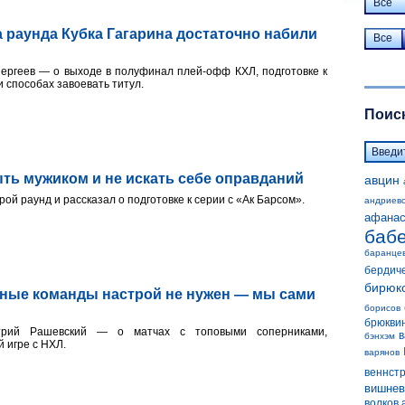
Все
 раунда Кубка Гагарина достаточно набили
Все
Сергеев — о выходе в полуфинал плей-офф КХЛ, подготовке к
и способах завоевать титул.
Поиск
ть мужиком и не искать себе оправданий
авцин
ой раунд и рассказал о подготовке к серии с «Ак Барсом».
андриев
афанас
баб
баранце
бердич
бирюк
ьные команды настрой не нужен — мы сами
борисов
брюкви
итрий Рашевский — о матчах с топовыми соперниками,
в
бэнхэм
 игре с НХЛ.
варянов
веннст
вишнев
волков 