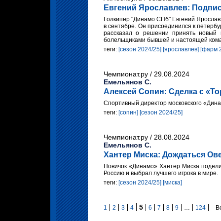
Евгений Ярославлев: Подпис
Голкипер "Динамо СПб" Евгений Ярослав
в сентябре. Он присоединился к петербу
рассказал о решении принять новый 
болельщиками бывшей и настоящей ком
теги:
[сезон 2024/25]
[ярославлев]
[фарм 
Чемпионат.ру / 29.08.2024
Емельянов С.
Алексей Сопин: Сделка с «Т
Спортивный директор московского «Дин
теги:
[сопин]
[сезон 2024/25]
Чемпионат.ру / 28.08.2024
Емельянов С.
Хантер Миска: Дождаться Ове
Новичок «Динамо» Хантер Миска подел
Россию и выбрал лучшего игрока в мире.
теги:
[сезон 2024/25]
[миска]
5
1
2
3
4
6
7
8
9
…
124
Вс