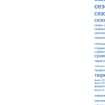
сез
сез
сезо
сезон 
семен
сергеев
сикьюр
слепыш
старико
стржал
сушк
тарасо
тимошин
трефил
тюр
фарм 20
фарм 20
федоро
федосов
хавано
хиетан