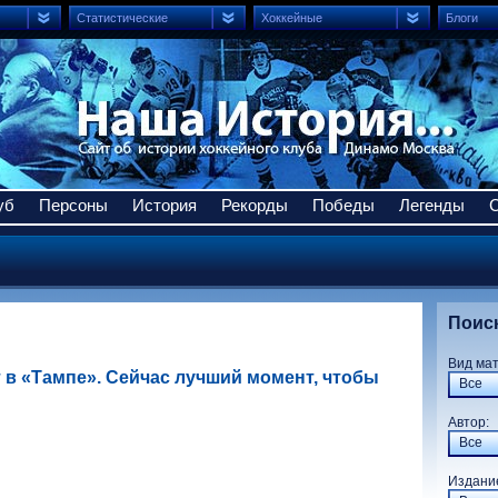
Статистические
Хоккейные
Блоги
уб
Персоны
История
Рекорды
Победы
Легенды
Поис
Вид ма
 в «Тампе». Сейчас лучший момент, чтобы
Все
Авто
Все
Издани