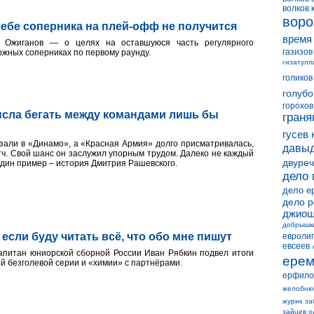
волков 
воро
себе соперника на плей-офф не получится
время
ь Ожиганов — о целях на оставшуюся часть регулярного
газизов
ожных соперниках по первому раунду.
гизатулл
голиков
голубо
горохов
ысла бегать между командами лишь бы
граня
гусев 
азали в «Динамо», а «Красная Армия» долго присматривалась,
давыд
тч. Свой шанс он заслужил упорным трудом. Далеко не каждый
двуреч
 один пример – история Дмитрия Рашевского.
дело 
дело е
дело 
джиош
добрышк
 если буду читать всё, что обо мне пишут
евролиг
евсеев
питан юниорской сборной России Иван Рябкин подвел итоги
ерем
ей безголевой серии и «химии» с партнёрами.
ерфило
желобню
журик
за
зайцев о