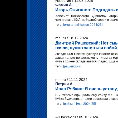
Известия / 11.03.2025
Фомин А.
Игорь Ожиганов: Подгадать 
Хоккеист московского «Динамо» Игор
чемпионата КХЛ, победной серии и возм
теги:
[ожиганов]
[сезон 2024/25]
mhl.ru / 18.12.2024
Дмитрий Рашевский: Нет см
взяли, нужно заняться собой
Звезде КХЛ Никите Гусеву в юности отк
давая только по шесть минут игры за ма
путь в хоккее складывается гладко. Ещё
теги:
[рашевский]
mhl.ru / 11.11.2024
Петрич А.
Иван Рябкин: Я очень устану,
В интервью официальному сайту МХЛ ка
Кубка Будущего, а также рассказал о сво
теги:
[рябкин]
[мхл 2024/25]
AllHockey.ru / 05.10.2024