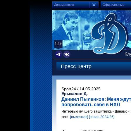
Динамовские
Официальные
Кл
Пресс-центр
Sport24 / 14.05.2025
Ерыкалов Д.
Даниил Пыленков: Меня ждут
попробовать себя в НХЛ
Интервью лучшего защитника «Динамо».
теги:
[пыленков]
[сезон 2024/25]