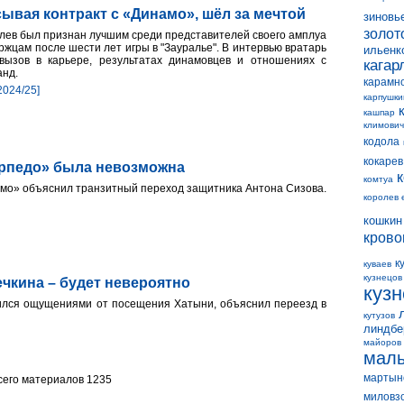
ывая контракт с «Динамо», шёл за мечтой
зиновь
золот
лев был признан лучшим среди представителей своего амплуа
ржцам после шести лет игры в "Зауралье". В интервью вратарь
ильенк
вызов в карьере, результатах динамовцев и отношениях с
кагар
анд.
карамн
2024/25]
карпушки
кашпар
климович
кодола
кокарев
орпедо» была невозможна
комтуа
амо» объяснил транзитный переход защитника Антона Сизова.
королев 
кошкин
крово
к
куваев
кузнецов
чкина – будет невероятно
куз
ился ощущениями от посещения Хатыни, объяснил переезд в
кутузов
линдбе
майоров
мал
мартын
его материалов 1235
миловз