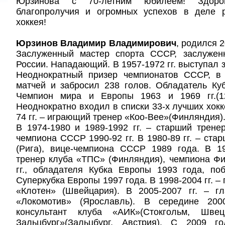
Юрзинова с 70-летним юбилеем! Здоров
благопролучия и огромных успехов в деле р
хоккея!
Юрзинов Владимир Владимирович
, родился 
Заслуженный мастер спорта СССР, заслуже
России. Нападающий. В 1957-1972 гг. выступал 
Неоднократный призер чемпионатов СССР, в
матчей и забросил 238 голов. Обладатель Ку
Чемпион мира и Европы 1963 и 1969 гг.(12
Неоднократно входил в списки 33-х лучших хокк
74 гг. – играющий тренер «Коо-Вее»(Финляндия)
В 1974-1980 и 1989-1992 гг. – старший трене
чемпиона СССР 1990-92 гг. В 1980-89 гг. – ста
(Рига), вице-чемпиона СССР 1989 года. В 19
тренер клуба «ТПС» (Финляндия), чемпиона Ф
гг., обладателя Кубка Европы 1993 года, по
Суперкубка Европы 1997 года. В 1998-2004 гг. –
«Клотен» (Швейцария). В 2005-2007 гг. – г
«Локомотив» (Ярославль). В середине 200
консультант клуба «АИК»(Стокгольм, Шв
Зальцбург»(Зальцбург, Австрия). С 2009 г