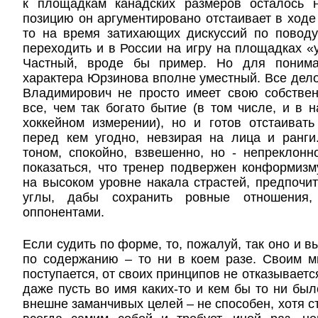
к площадкам канадских размеров осталось 
позицию он аргументировано отстаивает в ходе
то на время затихающих дискуссий по поводу 
переходить и в России на игру на площадках «
Частный, вроде бы пример. Но для понима
характера Юрзинова вполне уместный. Все дело
Владимирович не просто имеет свою собствен
все, чем так богато бытие (в том числе, и в 
хоккейном измерении), но и готов отстаиват
перед кем угодно, невзирая на лица и ранги
тоном, спокойно, взвешенно, но - непреклон
показаться, что тренер подвержен конформизму
на высоком уровне накала страстей, предпочит
углы, дабы сохранить ровные отношения
оппонентами.
Если судить по форме, то, пожалуй, так оно и в
по содержанию – то ни в коем разе. Своим м
поступается, от своих принципов не отказывается
даже пусть во имя каких-то и кем бы то ни бы
внешне заманчивых целей – не способен, хотя с