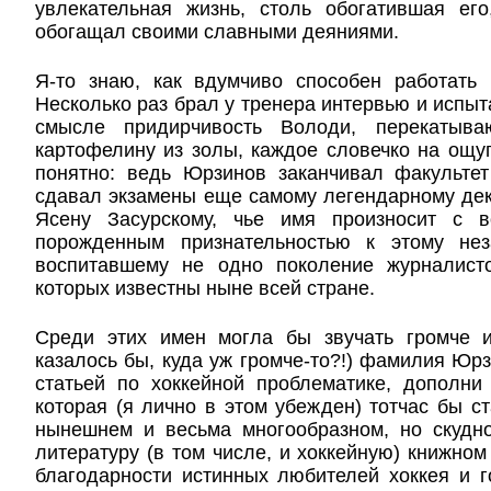
увлекательная жизнь, столь обогатившая ег
обогащал своими славными деяниями.
Я-то знаю, как вдумчиво способен работать
Несколько раз брал у тренера интервью и испыт
смысле придирчивость Володи, перекатыва
картофелину из золы, каждое словечко на ощуп
понятно: ведь Юрзинов заканчивал факульте
сдавал экзамены еще самому легендарному дек
Ясену Засурскому, чье имя произносит с в
порожденным признательностью к этому нез
воспитавшему не одно поколение журналист
которых известны ныне всей стране.
Среди этих имен могла бы звучать громче 
казалось бы, куда уж громче-то?!) фамилия Юрз
статьей по хоккейной проблематике, дополни
которая (я лично в этом убежден) тотчас бы с
нынешнем и весьма многообразном, но скудн
литературу (в том числе, и хоккейную) книжном
благодарности истинных любителей хоккея и 