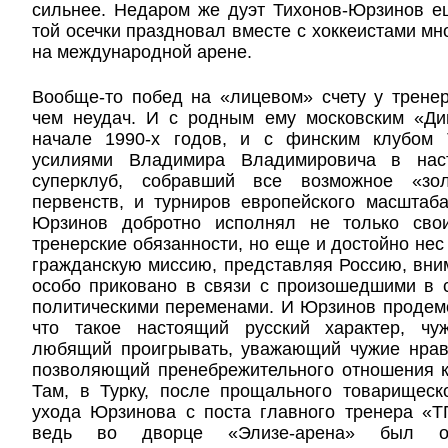
сильнее. Недаром же дуэт Тихонов-Юрзинов е
той осечки праздновал вместе с хоккеистами м
на международной арене.
Вообще-то побед на «лицевом» счету у трене
чем неудач. И с родным ему московским «Ди
начале 1990-х годов, и с финским клубом
усилиями Владимира Владимировича в нас
суперклуб, собравший все возможное «зо
первенств, и турниров европейского масштаб
Юрзинов добротно исполнял не только сво
тренерские обязанности, но еще и достойно нес
гражданскую миссию, представляя Россию, вни
особо приковано в связи с произошедшими в 
политическими переменами. И Юрзинов продем
что такое настоящий русский характер, чу
любящий проигрывать, уважающий чужие нрав
позволяющий пренебрежительного отношения к
Там, в Турку, после прощального товарищеск
ухода Юрзинова с поста главного тренера «Т
ведь во дворце «Элизе-арена» был о