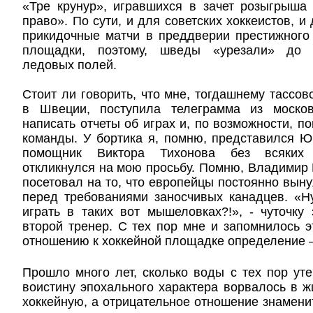
«Тре крунур», игравшихся в зачет розыгрыша
право». По сути, и для советских хоккеистов, 
прикидочные матчи в преддверии престижного
площадки, поэтому, шведы «урезали» до 
ледовых полей.
Стоит ли говорить, что мне, тогдашнему тассов
в Швеции, поступила телеграмма из москов
написать отчеты об играх и, по возможности, п
команды. У бортика я, помню, представился Ю
помощник Виктора Тихонова без всяких 
откликнулся на мою просьбу. Помню, Владимир
посетовал на то, что европейцы постоянно вын
перед требованиями заносчивых канадцев. «
играть в таких вот мышеловках?!», - чуточку
второй тренер. С тех пор мне и запомнилось э
отношению к хоккейной площадке определение 
Прошло много лет, сколько воды с тех пор уте
воистину эпохального характера ворвалось в жи
хоккейную, а отрицательное отношение знаменит