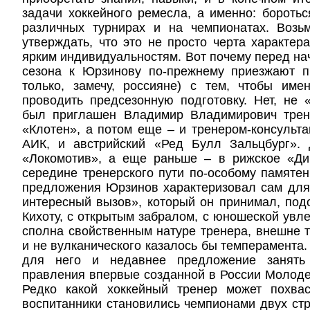
задачи хоккейного ремесла, а именно: бороть
различных турнирах и на чемпионатах. Возь
утверждать, что это не просто черта характера
ярким индивидуальностям. Вот почему перед на
сезона к Юрзинову по-прежнему приезжают 
только, замечу, россияне) с тем, чтобы име
проводить предсезонную подготовку. Нет, не 
был приглашен Владимир Владимирович трен
«Клотен», а потом еще – и тренером-консульта
АИК, и австрийский «Ред Булл Зальцбург».
«Локомотив», а еще раньше – в рижское «Ди
середине тренерского пути по-особому памятен 
предложения Юрзинов характеризовал сам для
интересный вызов», который он принимал, под
Кихоту, с открытым забралом, с юношеской увле
сполна свойственным натуре тренера, внешне 
и не вулканического казалось бы темперамента.
для него и недавнее предложение занять
правления впервые созданной в России Молоде
Редко какой хоккейный тренер может похвас
воспитанники становились чемпионами двух ст