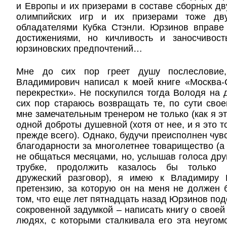
и Европы и их призерами в составе сборных дв
олимпийских игр и их призерами тоже дв
обладателями Кубка Стэнли. Юрзинов вправе 
достижениями, но кичливость и заносчивос
юрзиновских предпочтений…
Мне до сих пор греет душу послесловие,
Владимирович написал к моей книге «Москва-
перекрестки». Не поскупился тогда Володя на 
сих пор стараюсь возвращать те, по сути сво
мне замечательным тренером не только (как я э
одной доброты душевной (хотя от нее, и я это 
прежде всего). Однако, будучи преисполнен чув
благодарности за многолетнее товарищество (
не общаться месяцами, но, услышав голоса дру
трубке, продолжить казалось бы только 
дружеский разговор), я имею к Владимиру 
претензию, за которую он на меня не должен 
том, что еще лет пятнадцать назад Юрзинов под
сокровенной задумкой – написать книгу о своей 
людях, с которыми сталкивала его эта неугом