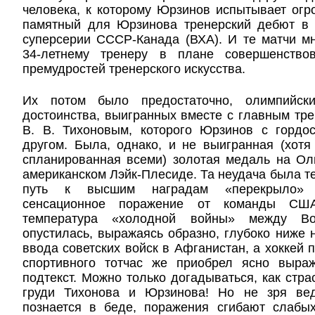
человека, к которому Юрзинов испытывает огр
памятный для Юрзинова тренерский дебют в 
суперсерии СССР-Канада (ВХА). И те матчи м
34-летнему тренеру в плане совершенство
премудростей тренерского искусства.
Их потом было предостаточно, олимпийск
достоинства, выигранных вместе с главным т
В. В. Тихоновым, которого Юрзинов с гордо
другом. Была, однако, и не выигранная (хот
спланированная всеми) золотая медаль на Ол
американском Лэйк-Плесиде. Та неудача была те
путь к высшим наградам «перекрыло» с
сенсационное поражение от команды СШ
температура «холодной войны» между В
опустилась, выражаясь образно, глубоко ниже н
ввода советских войск в Афганистан, а хоккей 
спортивного тотчас же приобрел ясно выра
подтекст. Можно только догадываться, как стра
груди Тихонова и Юрзинова! Но не зря вед
познается в беде, поражения сгибают слабы