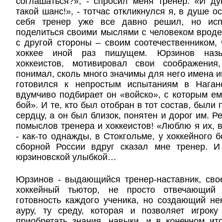
соглашаться?», - спросил меня тренер. «И ду
такой шанс!», - тотчас откликнулся я, в душе о
себя тренер уже все давно решил, но исп
поделиться своими мыслями с человеком вроде
с другой стороны – своим соотечественником, 
хоккее иной раз пишущем. Юрзинов наз
хоккеистов, мотивировал свои соображения
понимал, сколь много значимы для него имена и
готовился к непростым испытаниям в Наган
вдумчиво подбирает он «войско», с которым ем
бой». И те, кто был отобран в тот состав, были 
сердцу, а он был близок, понятен и дорог им. 
помыслов тренера и хоккеистов! «Люблю я их, в
- как-то однажды, в Стокгольме, у хоккейного 
сборной России вдруг сказал мне тренер. 
юрзиновской улыбкой…
Юрзинов - выдающийся тренер-наставник, сво
хоккейный тьютор, не просто отвечающий
готовность каждого ученика, но создающий н
ауру, ту среду, которая и позволяет игрок
приобретать знания, навыки, и в конечном и