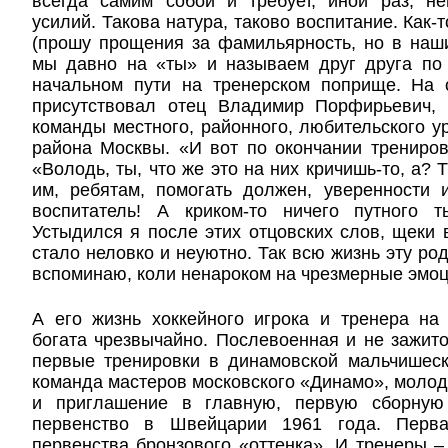
всегда самим собой и требует, иной раз, н
усилий. Такова натура, таково воспитание. Как-
(прошу прощения за фамильярность, но в наш
мы давно на «ты» и называем друг друга по
начальном пути на тренерском поприще. На 
присутствовал отец Владимир Порфирьевич,
команды местного, районного, любительского у
района Москвы. «И вот по окончании трениров
«Володь, ты, что же это на них кричишь-то, а? 
им, ребятам, помогать должен, уверенности 
воспитатель! А криком-то ничего путного 
Устыдился я после этих отцовских слов, щеки в
стало неловко и неуютно. Так всю жизнь эту ро
вспоминаю, коли ненароком на чрезмерные эмоц
А его жизнь хоккейного игрока и тренера на
богата чрезвычайно. Послевоенная и не зажит
первые тренировки в динамовской мальчишеск
команда мастеров московского «Динамо», моло
и приглашение в главную, первую сборну
первенство в Швейцарии 1961 года. Перв
первенства бронзового «оттенка». И тренеры – 