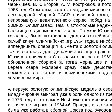
Чернышев, В. К. Егоров, А. М. Кострюков, а пото
1963 год, Стокгольм, золотые медали мирового 
легендарной сборной СССР, начавшей тогда, 
непрерывную девятилетнюю серию побед на 
Зимних Олимпиадах. Там, в Стокгольме надеж
блестящее динамовское звено Петухов-Юрзино
казалось, была уготовлена долгая хоккейная
самый канун Олимпийских игр 1964 года в Инсбр
аппендицита, операция и…мечта о золотой оли
так и осталась для динамовского «центра» п
Юрзинов приехал в Стокгольм еще раз в 1969 
обновленной сборной (а тогда Чернышев и 
берега озера Мэларен сразу семь дебютан
несколько лет стали и юрзиновскими подоп
чемпионом мира…
А первую золотую олимпийскую медаль в сво
Владимирович выиграл уже в роли одного из т
в 1976 году в тот самом Инсбруке (вот ирония с
в качестве игрока в 1964-м! Правда, и до эт
была уже работа в сборной Союза под руководс