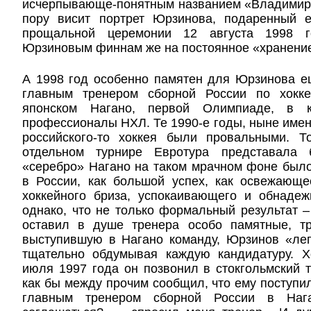
исчерпывающе-понятным названием «Владимир»
пору висит портрет Юрзинова, подаренный 
прощальной церемонии 12 августа 1998 г
Юрзиновым финнам же на постоянное «хранени
А 1998 год особенно памятен для Юрзинова е
главным тренером сборной России по хок
японском Нагано, первой Олимпиаде, в к
профессионалы НХЛ. Те 1990-е годы, ныне име
российского-то хоккея были провальными. 
отдельном турнире Евротура представала
«серебро» Нагано на таком мрачном фоне был
в России, как большой успех, как освежающе
хоккейного бриза, успокаивающего и обнадеж
однако, что не только формальный результат 
оставил в душе тренера особо памятные, тр
выступившую в Нагано команду, Юрзинов «леп
тщательно обдумывая каждую кандидатуру. 
июля 1997 года он позвонил в стокгольмский т
как бы между прочим сообщил, что ему поступи
главным тренером сборной России в Нага