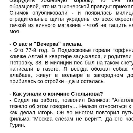
соорудить хоккейную коробку, то она по
образцовой, что из "Пионерской правды" приеха
Снимок опубликовали - и появилась милици
оградительные щиты украдены со всех окрест
тачкой из винного магазина - чтоб не тащить н
моя.
- О вас и "Вечерка" писала.
- Это 77-й год. В Подмосковье горели торфян
кличке Алтай в квартире задыхался, и родители
Петровку, 38. В милиции пес был на таком счету
написали в газете. Я всегда обожал собак.
алабаев, живут в вольере в загородном д
прибилась со стройки - да и осталась.
- Как узнали о кончине Стельнова?
- Сидел на работе, позвонил Великов: "Анатол
тяжело об этом говорить… Нельзя относиться к 
как делал Игорь. Он во многом повторил путь
фильма "Москва слезам не верит". Да его ча
Гурин.