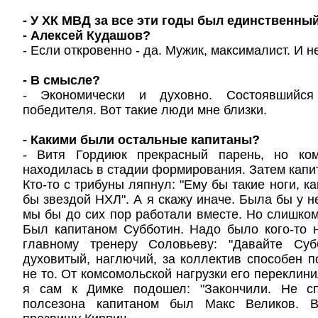
- У ХК МВД за все эти годы был единственны
- Алексей Кудашов?
- Если откровенно - да. Мужик, максималист. И 
- В смысле?
- Экономически и духовно. Состоявшийся
победителя. Вот такие люди мне близки.
- Какими были остальные капитаны?
- Витя Гордиюк прекрасный парень, но ко
находилась в стадии формирования. Затем капи
Кто-то с трибуны ляпнул: "Ему бы такие ноги, ка
бы звездой НХЛ". А я скажу иначе. Была бы у нег
мы бы до сих пор работали вместе. Но слишком
Был капитаном Субботин. Надо было кого-то н
главному тренеру Соловьеву: "Давайте Суб
духовитый, наглючий, за коллектив способен п
не то. От комсомольской нагрузки его переклин
я сам к Димке подошел: "Закончили. Не сп
полсезона капитаном был Макс Великов. В