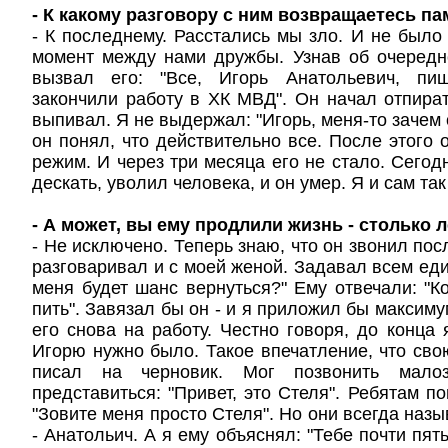
- К какому разговору с ним возвращаетесь п
- К последнему. Расстались мы зло. И не было 
момент между нами дружбы. Узнав об очередн
вызвал его: "Все, Игорь Анатольевич, пи
закончили работу в ХК МВД". Он начал отпирать
выпивал. Я не выдержал: "Игорь, меня-то зачем
он понял, что действительно все. После этого 
режим. И через три месяца его не стало. Сегодн
дескать, уволил человека, и он умер. Я и сам та
- А может, вы ему продлили жизнь - столько 
- Не исключено. Теперь знаю, что он звонил пос
разговаривал и с моей женой. Задавал всем еди
меня будет шанс вернуться?" Ему отвечали: "К
пить". Завязал бы он - и я приложил бы максиму
его снова на работу. Честно говоря, до конца 
Игорю нужно было. Такое впечатление, что сво
писал на черновик. Мог позвонить мал
представиться: "Привет, это Стеля". Ребятам п
"Зовите меня просто Стеля". Но они всегда наз
- Анатольич. А я ему объяснял: "Тебе почти пят