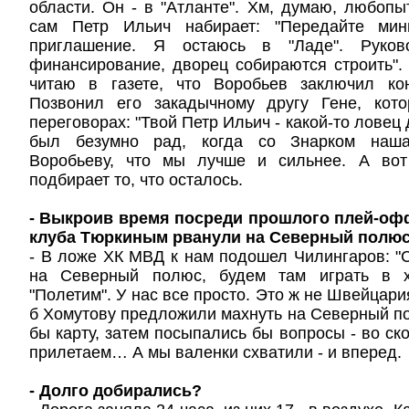
области. Он - в "Атланте". Хм, думаю, любопы
сам Петр Ильич набирает: "Передайте мин
приглашение. Я остаюсь в "Ладе". Руков
финансирование, дворец собираются строить". 
читаю в газете, что Воробьев заключил кон
Позвонил его закадычному другу Гене, кот
переговорах: "Твой Петр Ильич - какой-то лове
был безумно рад, когда со Знарком наша
Воробьеву, что мы лучше и сильнее. А вот
подбирает то, что осталось.
- Выкроив время посреди прошлого плей-оф
клуба Тюркиным рванули на Северный полюс
- В ложе ХК МВД к нам подошел Чилингаров: 
на Северный полюс, будем там играть в хо
"Полетим". У нас все просто. Это ж не Швейцар
б Хомутову предложили махнуть на Северный п
бы карту, затем посыпались бы вопросы - во ск
прилетаем… А мы валенки схватили - и вперед.
- Долго добирались?