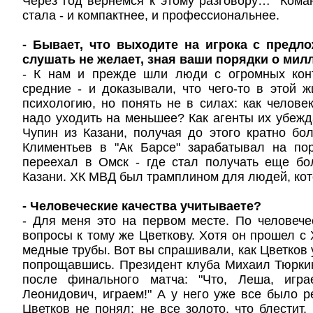
Через год вернемся к этому разговору…" Кома
стала - и компактнее, и профессиональнее.
- Бывает, что выходите на игрока с предл
слушать не желает, зная ваши порядки о мил
- К нам и прежде шли люди с огромных кон
средние - и доказывали, что чего-то в этой 
психологию, но понять не в силах: как человек
надо уходить на меньшее? Как агенты их убе
Чупин из Казани, получая до этого кратно бо
Климентьев в "Ак Барсе" зарабатывал на по
переехал в Омск - где стал получать еще бо
Казани. ХК МВД был трамплином для людей, кот
- Человеческие качества учитываете?
- Для меня это на первом месте. По человеч
вопросы к тому же Цветкову. Хотя он прошел с 
медные трубы. Вот вы спрашивали, как Цветков 
попрощавшись. Президент клуба Михаил Тюрки
после финального матча: "Что, Леша, игра
Леонидович, играем!" А у него уже все было 
Цветков не понял: не все золото, что блестит.