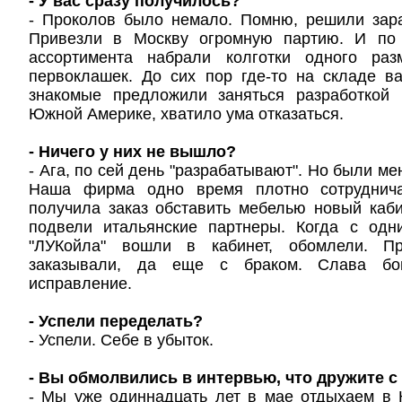
- У вас сразу получилось?
- Проколов было немало. Помню, решили зара
Привезли в Москву огромную партию. И по 
ассортимента набрали колготки одного ра
первоклашек. До сих пор где-то на складе в
знакомые предложили заняться разработкой
Южной Америке, хватило ума отказаться.
- Ничего у них не вышло?
- Ага, по сей день "разрабатывают". Но были м
Наша фирма одно время плотно сотруднич
получила заказ обставить мебелью новый каб
подвели итальянские партнеры. Когда с одн
"ЛУКойла" вошли в кабинет, обомлели. П
заказывали, да еще с браком. Слава бо
исправление.
- Успели переделать?
- Успели. Себе в убыток.
- Вы обмолвились в интервью, что дружите 
- Мы уже одиннадцать лет в мае отдыхаем в 