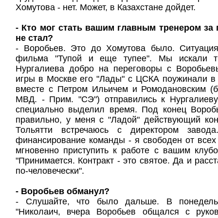
Хомутова - нет. Может, в Казахстане дойдет.
- Кто мог стать вашим главным тренером за 
не стал?
- Воробьев. Это до Хомутова было. Ситуация
фильма "Тупой и еще тупее". Мы искали т
Нургалиева добро на переговоры с Воробьев
игры в Москве его "Лады" с ЦСКА поужинали в 
вместе с Петром Ильичем и Ромодановским (
МВД. - Прим. "СЭ") отправились к Нургалиев
специально выделил время. Под конец Воробь
правильно, у меня с "Ладой" действующий кон
Тольятти встречаюсь с директором завод
финансирование команды - я свободен от всех 
мгновенно приступить к работе с вашим клубо
"Принимается. Контракт - это святое. Да и расс
по-человечески".
- Воробьев обманул?
- Слушайте, что было дальше. В понедель
"Николаич, вчера Воробьев общался с руко