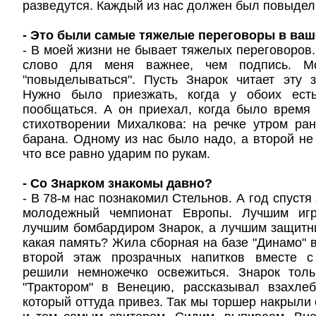
разведутся. Каждый из нас должен был повыдел
- Это были самые тяжелые переговоры в ваш
- В моей жизни не бывает тяжелых переговоров.
слово для меня важнее, чем подпись. Мо
"повыделываться". Пусть Знарок читает эту 
Нужно было приезжать, когда у обоих ест
пообщаться. А он приехал, когда было время 
стихотворении Михалкова: на речке утром ра
барана. Одному из нас было надо, а второй не 
что все равно ударим по рукам.
- Со Знарком знакомы давно?
- В 78-м нас познакомил Стельнов. А год спустя
молодежный чемпионат Европы. Лучшим игр
лучшим бомбардиром Знарок, а лучшим защитни
какая память? Жила сборная на базе "Динамо" в
второй этаж прозрачных напитков вместе с
решили немножечко освежиться. Знарок толь
"Трактором" в Венецию, рассказывал взахлеб
который оттуда привез. Так мы торшер накрыли