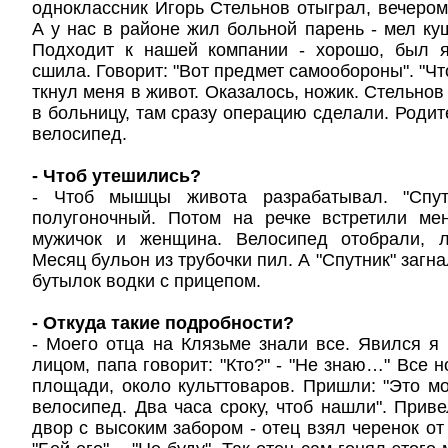
одноклассник Игорь Стельнов отыграл, вечеро
А у нас в районе жил больной парень - мел куш
Подходит к нашей компании - хорошо, был 
сшила. Говорит: "Вот предмет самообороны". "Что 
ткнул меня в живот. Оказалось, ножик. Стельнов
в больницу, там сразу операцию сделали. Родит
велосипед.
- Чтоб утешились?
- Чтоб мышцы живота разрабатывал. "Спут
полугоночный. Потом на речке встретили ме
мужичок и женщина. Велосипед отобрали, л
Месяц бульон из трубочки пил. А "Спутник" загна
бутылок водки с прицепом.
- Откуда такие подробности?
- Моего отца на Клязьме знали все. Явился я
лицом, папа говорит: "Кто?" - "Не знаю…" Все 
площади, около культтоваров. Пришли: "Это мо
велосипед. Два часа сроку, чтоб нашли". Прив
двор с высоким забором - отец взял черенок от