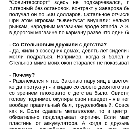
"Совинтерспорт" здесь не подхарчевался,
литерный без остановок. Контракт у Заварова б
получал он по 500 долларов. Остальное отчисл
При этом игрокам "Ювентуса" внушали: нельз
рынкам, народным магазинам вроде Standa. А З
в дорогом магазине по карману разве что один б
- Со Стельновым дружили с детства?
- Да, жили в соседних домах, девять лет сидели 
могли подраться. Например, когда я болел 
Стельнов мимо моих окон старался не показыват
- Почему?
- Развлекался я так. Закопаю пару яиц в цвето
когда протухнут - и кидаю со своего девятого эт
со зрением плоховато с детства было. Свистн
голову поднимет, окуляры свои наведет - я в не
вообще правильный был, трудолюбивый. Совсе
как я. Если сдавать металлолом, то в цент
обязательно подкладывал кирпичи. Если мак
пластины от аккумулятора. А когда с друзь