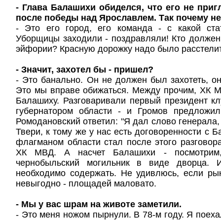
- Глава Балашихи обиделся, что его не приг
после победы над Ярославлем. Так почему н
- Это его город, его команда - с какой ст
Уборщицы заходили - поздравляли! Кто должен 
эйфории? Красную дорожку надо было расстели
- Значит, захотел бы - пришел?
- Это банально. Он не должен был захотеть, о
Это мы вправе обижаться. Между прочим, ХК 
Балашиху. Разговаривали первый президент к
губернатором области - и Громов предложи
Ромодановский ответил: "Я дал слово генерала,
Твери, к тому же у нас есть договоренности с 
флагманом области стал после этого разговора 
ХК МВД. А насчет Балашихи - посмотрим,
чернобыльский могильник в виде дворца. И
необходимо содержать. Не удивлюсь, если рын
невыгодно - площадей маловато.
- Мы у вас шрам на животе заметили.
- Это меня ножом пырнули. В 78-м году. Я поеха