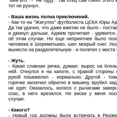
"Бей его". - "Не буду". Так отец сам гонял этого
тот не рухнул.
- Ваша жизнь полна приключений.
- Как-то на "Жигулях" футболиста ЦСКА Юры Ад
Да так удачно, что даже вмятин не было - пост
и двинул дальше. Аджем прочитает - удивится,
об этом случае. Но еще неприятнее было поз
человека в Шереметьево, шел мокрый снег. Ухо
вынесло на разделительную - и полетел с моста 
- Жуть.
- Какая славная речка, думаю: вырос на Кляз
ней. Очнулся я на капоте, с правой стороны
рукой пошевелил - нормально. Другой - тож
горячке заскочил обратно в машину, врубил зад
не едет. Оказалось, колесо с рычагами завер
спас, в него врезался. Но виски у меня пос
случая.
- Какого?
- Новый год должны были встречать в Реджи