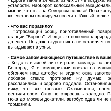
- Дорога заняла 24 часа, из них 17 - в воздухе. К
усталости. Наоборот, колоссальный эмоционал
мысли, что ты - на Северном полюсе! По секрету
же составом планируем посетить Южный полюс.
- Что вас поразило?
- Потрясающий борщ, приготовленный пова
станции "Борнео". И еще - отношение к природ
да снега. Но даже окурок никто не оставляет на
выкидывают в урны.
- Самое запоминающееся путешествие в ваше
- Когда в высшей лиге играли, команда на ав
Белгород. Я с помощниками поехал на машин
обгоняем наш автобус и видим: окна запоте
лобовое стекло протирает. Ну, думаю, р
расслабились и здорово поддали. Остановили
вижу, что все трезвые. Оказывается, слом
вентилятором. Окна не откроешь - холодно. П
Пока до Москвы докатили, автобус едва ли не
тормозили.