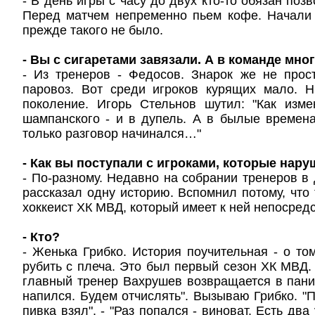
- В день игры с часу до двух кто-то обязан позв
Перед матчем непременно пьем кофе. Начали
прежде такого не было.
- Вы с сигаретами завязали. А в команде мно
- Из тренеров - Федосов. Знарок же не прос
паровоз. Вот среди игроков курящих мало. 
поколение. Игорь Стельнов шутил: "Как изме
шампанского - и в дупель. А в былые времен
только разговор начинался…"
- Как вы поступали с игроками, которые нар
- По-разному. Недавно на собрании тренеров в
рассказал одну историю. Вспомнил потому, что
хоккеист ХК МВД, который имеет к ней непосред
- Кто?
- Женька Грибко. История поучительная - о том
рубить с плеча. Это был первый сезон ХК МВД.
главный тренер Вахрушев возвращается в паник
напился. Будем отчислять". Вызываю Грибко. "Пи
пивка взял". - "Раз попался - виноват. Есть два