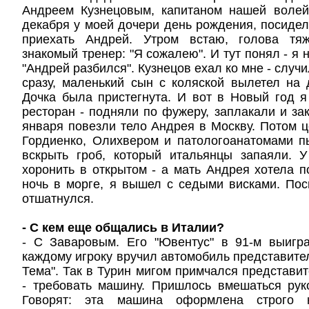
Андреем Кузнецовым, капитаном нашей волей
декабря у моей дочери день рождения, посидели
приехать Андрей. Утром встаю, голова тяж
знакомый тренер: "Я сожалею". И тут понял - я н
"Андрей разбился". Кузнецов ехал ко мне - случи
сразу, маленький сын с коляской вылетел на д
Дочка была пристегнута. И вот в Новый год 
ресторан - подняли по фужеру, заплакали и зак
января повезли тело Андрея в Москву. Потом ц
Гордиенко, Олихвером и патологоанатомами п
вскрыть гроб, который итальянцы запаяли. 
хоронить в открытом - а мать Андрея хотела 
ночь в морге, я вышел с седыми висками. Пос
отшатнулся.
- С кем еще общались в Италии?
- С Заваровым. Его "Ювентус" в 91-м выигр
каждому игроку вручил автомобиль представител
Тема". Так в Турин мигом примчался представит
- требовать машину. Пришлось вмешаться рук
Говорят: эта машина оформлена строго н