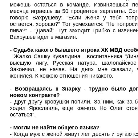
можешь остаться в команде. Извиняешься п
месяца играешь за 50 процентов зарплаты. Согл
говорю Вахрушеву: "Если Женя у тебя попр
остается, хорошо?" Тот усмехается: "Не попроси
пива?" - "Давай". Тут заходит Грибко с извин
Вахрушев идет в магазин.
- Судьба какого бывшего игрока ХК МВД осо
- Жалко Сашку Кувалдина - воспитанника "Дин
высшую лигу. Русская натура, шалопайское
Закончил, не начав. На днях мне сказали, 
женился. К хоккею отношения никакого.
- Возвращаясь к Знарку - трудно было до
новом контракте?
- Друг другу кровушки попили. За ним, как за 
ходил Ярославль, еще кое-кто. Но Олег стоя
остаться".
- Могли не найти общего языка?
- Когда муж с женой живут лет десять и ругаются