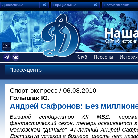
Динамовские
Официальные
Статистические
Клуб
Персоны
История
Пресс-центр
Спорт-экспресс / 06.08.2010
Голышак Ю.
Андрей Сафронов: Без миллион
Бывший гендиректор ХК МВД, пережи
фантастический сезон, теперь осваивается в
московском "Динамо". 47-летний Андрей Сафро
Достигнув успехов в бизнесе, шесть лет наза