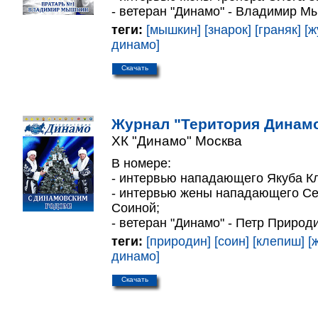
- ветеран "Динамо" - Владимир М
теги:
[мышкин]
[знарок]
[граняк]
[ж
динамо]
Скачать
Журнал "Територия Динамо
ХК "Динамо" Москва
В номере:
- интервью нападающего Якуба К
- интервью жены нападающего Се
Соиной;
- ветеран "Динамо" - Петр Природ
теги:
[природин]
[соин]
[клепиш]
[
динамо]
Скачать