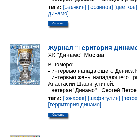
теги:
[овечкин]
[юрзинов]
[цветков
динамо]
Скачать
Журнал "Територия Динамо
ХК "Динамо" Москва
В номере:
- интервью нападающего Дениса 
- интервью жены нападающего Г
Анастасии Шафигулиной;
- ветеран "Динамо" - Сергей Петре
теги:
[кокарев]
[шафигулин]
[петр
[территория динамо]
Скачать