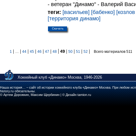
- ветеран "Динамо" - Валерий Вас
теги:
[васильев]
[бабенко]
[козлов
[территория динамо]
Скачать
49
1
…
44
45
46
47
48
50
51
52
Всего материалов 511
Хоккейный клуб «Динамо» Москва, 1946-2026
Наша история… – сайт об истории хоккейного клуба «Динамо» Москва. При любом исп
history.ru обязательны.
© Артем Дорожкин, Максим Щербинин | © Дизайн tamion.ru