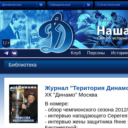
Динамовские
Официальные
Статистические
Клуб
Персоны
История
Библиотека
Журнал "Територия Динамо
ХК "Динамо" Москва
В номере:
- обзор чемпионского сезона 2012/
- интервью нападающего Серегея
- интервью жены защитника Янне
Бессмертной;