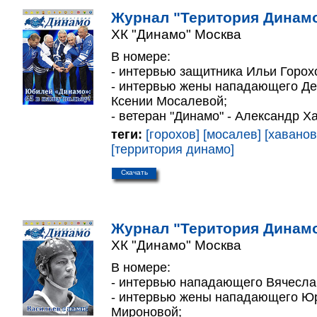
Журнал "Територия Динамо
ХК "Динамо" Москва
В номере:
- интервью защитника Ильи Горох
- интервью жены нападающего Д
Ксении Мосалевой;
- ветеран "Динамо" - Александр Х
теги:
[горохов]
[мосалев]
[хаванов
[территория динамо]
Скачать
Журнал "Територия Динамо
ХК "Динамо" Москва
В номере:
- интервью нападающего Вячесла
- интервью жены нападающего Ю
Мироновой;