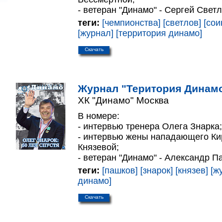
- ветеран "Динамо" - Сергей Светл
теги:
[чемпионства]
[светлов]
[сои
[журнал]
[территория динамо]
Скачать
Журнал "Територия Динамо
ХК "Динамо" Москва
В номере:
- интервью тренера Олега Знарка;
- интервью жены нападающего Ки
Князевой;
- ветеран "Динамо" - Александр П
теги:
[пашков]
[знарок]
[князев]
[ж
динамо]
Скачать