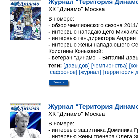
Журнал "Територия Динамо
ХК "Динамо" Москва
В номере:
- обзор чемпионского сезона 2011/
- интервью нападающего Михаила
- интервью ген.директора Андрея
- интервью жены нападающего Се
Кристины Коньковой;
- ветеран "Динамо" - Виталий Дав
теги:
[давыдов]
[чемпионства]
[ко
[сафронов]
[журнал]
[территория 
Скачать
Журнал "Територия Динамо
ХК "Динамо" Москва
В номере:
- интервью защитника Доминика Г
- интервью жены тренера Олега З