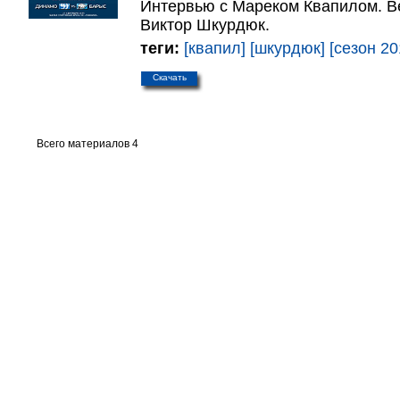
Интервью с Мареком Квапилом. Ве
Виктор Шкурдюк.
теги:
[квапил]
[шкурдюк]
[сезон 20
Скачать
Всего материалов 4