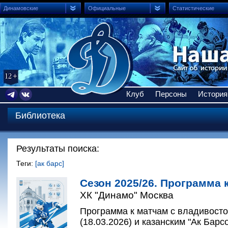
Динамовские
Официальные
Статистические
Клуб
Персоны
История
Библиотека
Результаты поиска:
Теги:
[ак барс]
Сезон 2025/26. Программа 
ХК "Динамо" Москва
Программа к матчам с владивост
(18.03.2026) и казанским "Ак Барсо