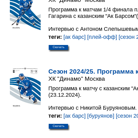
Программа к матчам 1/4 финала 
Гагарина с казанским "Ак Барсом"(
Интервью с Антоном Слепышевым
теги:
[ак барс]
[плей-офф]
[сезон 
Скачать
Сезон 2024/25. Программа к
ХК "Динамо" Москва
Программа к матчу с казанским "А
(23.12.2024).
Интервью с Никитой Буруяновым.
теги:
[ак барс]
[буруянов]
[сезон 2
Скачать