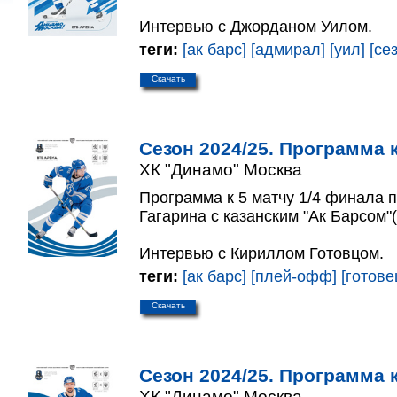
Интервью с Джорданом Уилом.
теги:
[ак барс]
[адмирал]
[уил]
[се
Скачать
Сезон 2024/25. Программа к
ХК "Динамо" Москва
Программа к 5 матчу 1/4 финала 
Гагарина с казанским "Ак Барсом"(
Интервью с Кириллом Готовцом.
теги:
[ак барс]
[плей-офф]
[готове
Скачать
Сезон 2024/25. Программа к
ХК "Динамо" Москва