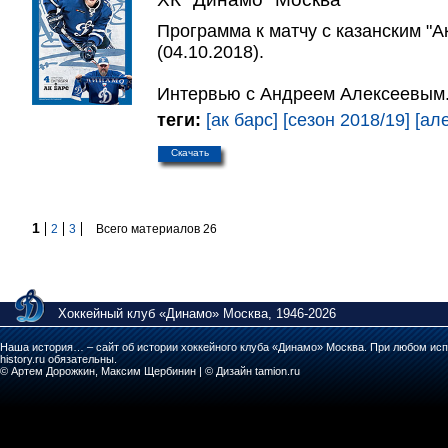
Программа к матчу с казанским "А
(04.10.2018).
Интервью с Андреем Алексеевым
теги:
[ак барс]
[сезон 2018/19]
[ал
Скачать
1
2
3
Всего материалов 26
Хоккейный клуб «Динамо» Москва, 1946-2026
Наша история… – сайт об истории хоккейного клуба «Динамо» Москва. При любом исп
history.ru обязательны.
© Артем Дорожкин, Максим Щербинин | © Дизайн tamion.ru