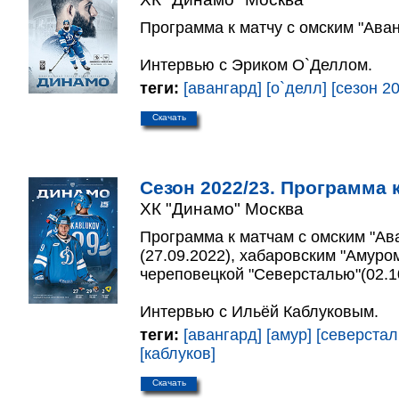
Программа к матчу с омским "Аван
Интервью с Эриком О`Деллом.
теги:
[авангард]
[о`делл]
[сезон 2
Скачать
Сезон 2022/23. Программа к
ХК "Динамо" Москва
Программа к матчам с омским "Ав
(27.09.2022), хабаровским "Амуром
череповецкой "Северсталью"(02.1
Интервью с Ильёй Каблуковым.
теги:
[авангард]
[амур]
[северстал
[каблуков]
Скачать