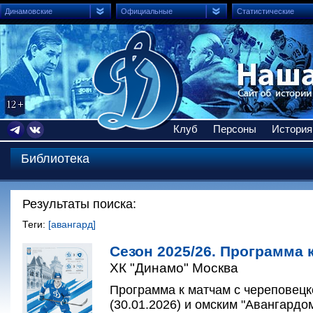
Динамовские
Официальные
Статистические
Клуб
Персоны
История
Библиотека
Результаты поиска:
Теги:
[авангард]
Сезон 2025/26. Программа 
ХК "Динамо" Москва
Программа к матчам с череповецк
(30.01.2026) и омским "Авангардом