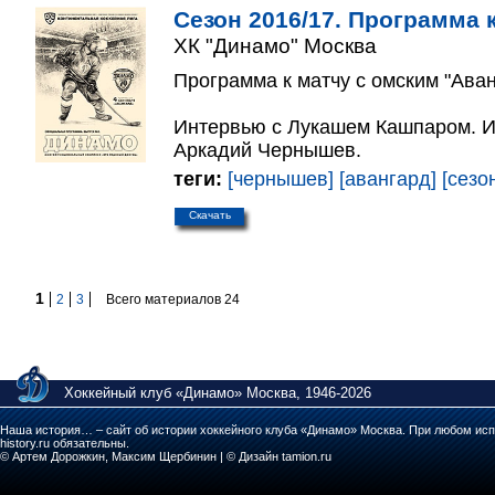
Сезон 2016/17. Программа к
ХК "Динамо" Москва
Программа к матчу с омским "Аван
Интервью с Лукашем Кашпаром. Ис
Аркадий Чернышев.
теги:
[чернышев]
[авангард]
[сезо
Скачать
1
2
3
Всего материалов 24
Хоккейный клуб «Динамо» Москва, 1946-2026
Наша история… – сайт об истории хоккейного клуба «Динамо» Москва. При любом исп
history.ru обязательны.
© Артем Дорожкин, Максим Щербинин | © Дизайн tamion.ru