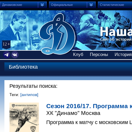
Динамовские
Официальные
Статистические
Клуб
Персоны
История
Библиотека
Результаты поиска:
Теги:
[антипов]
Сезон 2016/17. Программа к
ХК "Динамо" Москва
Программа к матчу с московским Ц