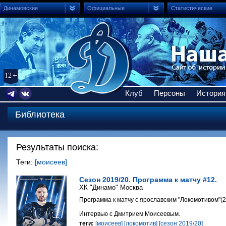
Динамовские
Официальные
Статистические
Клуб
Персоны
История
Библиотека
Результаты поиска:
Теги:
[моисеев]
Сезон 2019/20. Программа к матчу #12.
ХК "Динамо" Москва
Программа к матчу с ярославским "Локомотивом"(2
Интервью с Дмитрием Моисеевым.
теги:
[моисеев]
[локомотив]
[сезон 2019/20]