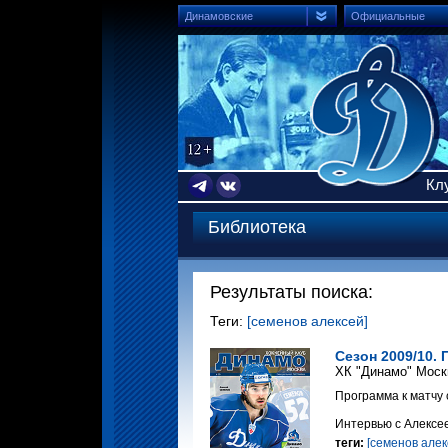
Динамовские
Официальные
Кл
Библиотека
Результаты поиска:
Теги:
[семенов алексей]
Сезон 2009/10. 
ХК "Динамо" Моск
Программа к матчу 
Интервью с Алексе
теги:
[семенов алек