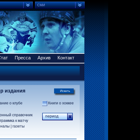
СМИ
Стат
Пресса
Архив
Контакт
р издания
Искать
ание о клубе
Книги о хоккее
онный справочник
период
граммка к матчу
налы | газеты