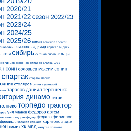
он 2019/20
он 2020/21
он 2021/22
сезон 2022/23
он 2023/24
он 2024/25
он 2025/26
семак
семенов алексей
семенов владимир
 анатолий
сергеев андрей
сибирь
 артем
сикьюра
сиганов
сизов
слепышев
скопинцев
скоренов
скугарев
ан
соин
соловьев максим
сопин
спартак
и
спартак москва
очник
столяров
сулин
сушинский
терещенко
тарасов даниил
ксим
ритория динамо
титов
торпедо
трактор
толпеко
федоров артем
уил
уланов
аров
филиппов
федотов
 евгений
федоров федор
харитонов
фроликов
хаванов
хавхало
харью
нен
хк мвд
химик
хомутов
храмова