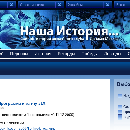
Статистические
Хоккейные
Блоги
уб
Персоны
История
Рекорды
Победы
Легенды
Выбо
Изд
Программа к матчу #19.
Сез
ва
Про
с нижнекамским "Нефтехимиком"(11.12.2009).
Жур
ем Семеновым.
сей]
[сезон 2009/10]
[нефтехимик]