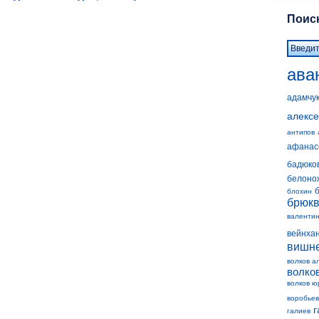
Поиск
ава
адамчу
алексе
антипов
афанас
бадюко
белоно
блохин
брюк
валенти
вейнха
вишн
волков а
волко
волков ю
воробьев
г
галиев