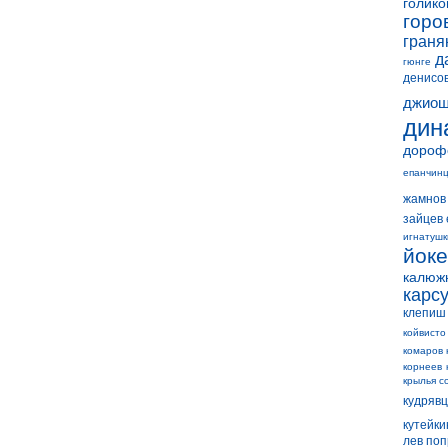
голико
горо
граня
д
гюнге
денисо
джиош
дин
дороф
епанчин
жамнов
зайцев 
игнатушк
йок
калюж
карс
клепиш
койвисто
комаров 
корнеев
крылья с
кудряв
кутейки
лев по