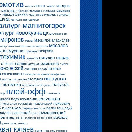
омотив
лягин
макаров
лугин
лямин
в
максимкин
малков
малышев
мальцев
мамашев
н
марков даниил
мартынов
медведев алексей
шчак
менелл
меньшиков
аллург магнитогорск
ллург новокузнецк
миловзоров
миронов
михайлов владислав
миска
мосалев
озер
моисеев
молотков
морозов
ыгин
муранов
непряев
мышкин
техимик
новак
никулин
никонов
ожиганов
о`делл
овечкин
огурцов
омарк
ореховский
орчаков
орешкин
орлов
в
очнев
пакетт
панкратов
панов
панфилов
пестушко
в
пестунов
паюсов
пепеляев
петренко
петухов
н
петружалек
петунин
плей-офф
егор
плеханов
полупанов
дялов
подъяпольский
н
природин
полыгалов
поставнин
прибыльский
пыленков
разин геннадий
н
пяярви-свенссон
римашевский
ахунек
рашевский
репс
сон
рыбаков
романов константин
ротенберг
в
рязанцев
саймон
ават юлаев
салминен
самочернов