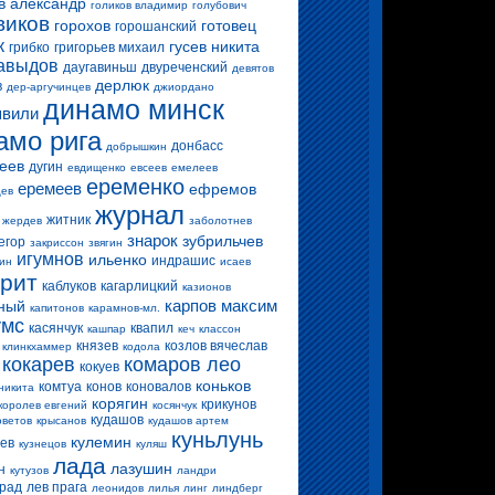
в александр
голиков владимир
голубович
виков
горохов
готовец
горошанский
к
гусев никита
грибко
григорьев михаил
авыдов
даугавиньш
двуреченский
девятов
дерлюк
в
дер-аргучинцев
джиордано
динамо минск
вили
амо рига
донбасс
добрышкин
еев
дугин
евдищенко
евсеев
емелеев
еременко
еремеев
ефремов
цев
журнал
житник
жердев
заболотнев
знарок
зубрильчев
егор
закриссон
звягин
игумнов
ильенко
индрашис
ин
исаев
ерит
каблуков
кагарлицкий
казионов
карпов максим
ный
капитонов
карамнов-мл.
умс
касянчук
квапил
кашпар
кеч
классон
князев
козлов вячеслав
клинкхаммер
кодола
кокарев
комаров лео
кокуев
коньков
комтуа
конов
коновалов
никита
корягин
крикунов
королев евгений
косянчук
кудашов
оветов
крысанов
кудашов артем
куньлунь
кулемин
цев
кузнецов
куляш
лада
лазушин
н
кутузов
ландри
прад
лев прага
леонидов
лилья
линг
линдберг