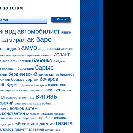
 по тегам
Искать
нгард
автомобилист
авцин
ак барс
адмирал
к
амур
ев андрей
андриевский
анисин
атлант
антонов
артемьев
артюхин
аталант
бабенко
енков
афиногенов
бабунов
барыс
в
баранцев
баландин
бердичевский
жкин
бирюков
билялетдинов
бочаров
бойков сергей
бойков
вин
будкин
валентенко
буруянов
бэкстрем
васильев
нов
варнаков михаил
варянов
ведин
витязь
ндл
великов
витолиньш
евский
вишняков
вожаков
войнов
волков артем
лексей
в константин
волков константин вратарь
воробьев владимир
рий
волошенко
воробьев
газета
вышедкевич
вуйтек
 дмитрий
алимов
гарнетт
глазачев
глушенков