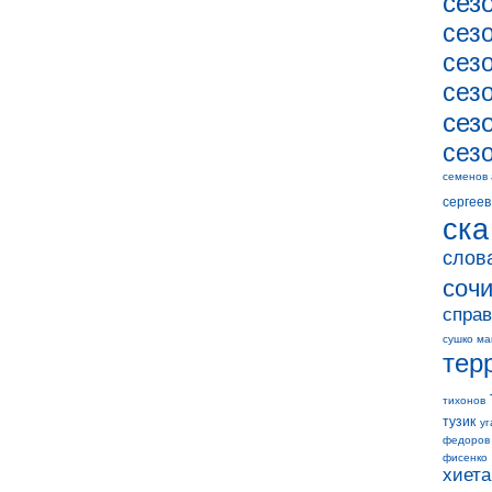
сез
сез
сез
сез
сез
сез
семенов
сергеев
ска
слов
соч
справ
сушко ма
тер
тихонов
тузик
уг
федоров
фисенко
хиета