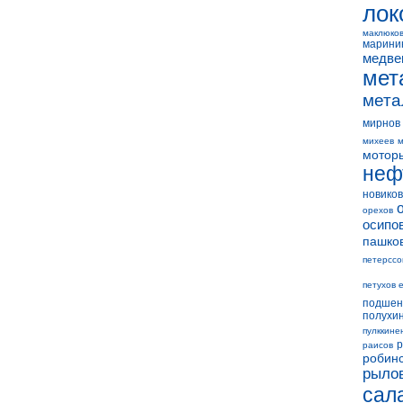
лок
маклюко
марини
медве
мет
мета
мирнов
михеев
м
мотор
неф
новиков
орехов
осипо
пашко
петерссо
петухов 
подшен
полухи
пулккине
р
раисов
робин
рыло
сал