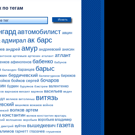
 по тегам
Искать
нгард
автомобилист
авцин
ак барс
адмирал
к
амур
ев андрей
андриевский
анисин
атлант
антонов
артемьев
артюхин
аталант
бабенко
енков
афиногенов
бабунов
барыс
в
баранцев
баландин
бердичевский
жкин
бирюков
билялетдинов
бочаров
бойков сергей
бойков
вин
будкин
валентенко
буруянов
бэкстрем
васильев
нов
варнаков михаил
варянов
ведин
витязь
ндл
великов
витолиньш
евский
вишняков
вожаков
войнов
волков артем
лексей
в константин
волков константин вратарь
воробьев владимир
рий
волошенко
воробьев
газета
вышедкевич
вуйтек
 дмитрий
алимов
гарнетт
глазачев
глушенков