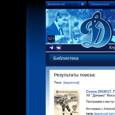
Динамовские
Официальные
Кл
Библиотека
Результаты поиска:
Теги:
[варянов]
Сезон 2016/17. 
ХК "Динамо" Моск
Программа к матчу 
Интервью с Алексей
теги:
[варянов]
[авт