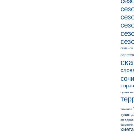
сез
сез
сез
сез
сез
сез
семенов
сергеев
ска
слов
соч
справ
сушко ма
тер
тихонов
тузик
уг
федоров
фисенко
хиета