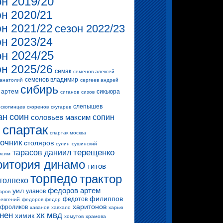
он 2019/20
он 2020/21
он 2021/22
сезон 2022/23
он 2023/24
он 2024/25
он 2025/26
семак
семенов алексей
семенов владимир
 анатолий
сергеев андрей
сибирь
 артем
сикьюра
сиганов
сизов
слепышев
скопинцев
скоренов
скугарев
ан
соин
соловьев максим
сопин
спартак
и
спартак москва
очник
столяров
сулин
сушинский
терещенко
тарасов даниил
ксим
ритория динамо
титов
торпедо
трактор
толпеко
федоров артем
уил
уланов
аров
филиппов
федотов
 евгений
федоров федор
харитонов
фроликов
хаванов
хавхало
харью
нен
хк мвд
химик
хомутов
храмова