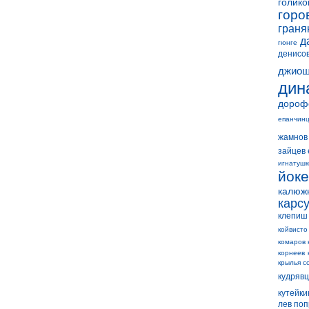
голико
горо
граня
д
гюнге
денисо
джиош
дин
дороф
епанчин
жамнов
зайцев 
игнатушк
йок
калюж
карс
клепиш
койвисто
комаров 
корнеев
крылья с
кудряв
кутейки
лев по