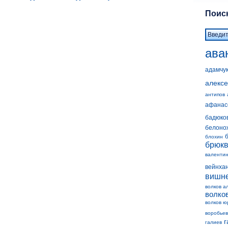
Поиск
ава
адамчу
алексе
антипов
афанас
бадюко
белоно
блохин
брюк
валенти
вейнха
вишн
волков а
волко
волков ю
воробьев
г
галиев