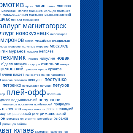
омотив
лягин
макаров
лугин
лямин
в
максимкин
малков
малышев
мальцев
мамашев
н
марков даниил
мартынов
медведев алексей
шчак
менелл
меньшиков
аллург магнитогорск
ллург новокузнецк
миловзоров
миронов
михайлов владислав
миска
мосалев
озер
моисеев
молотков
морозов
ыгин
муранов
непряев
мышкин
техимик
новак
никулин
никонов
ожиганов
о`делл
овечкин
огурцов
омарк
ореховский
орчаков
орешкин
орлов
в
очнев
пакетт
панкратов
панов
панфилов
пестушко
в
пестунов
паюсов
пепеляев
петренко
петухов
н
петружалек
петунин
плей-офф
егор
плеханов
полупанов
дялов
подъяпольский
н
природин
полыгалов
поставнин
прибыльский
пыленков
разин геннадий
н
пяярви-свенссон
римашевский
ахунек
рашевский
репс
сон
рыбаков
романов константин
ротенберг
в
рязанцев
саймон
ават юлаев
салминен
самочернов