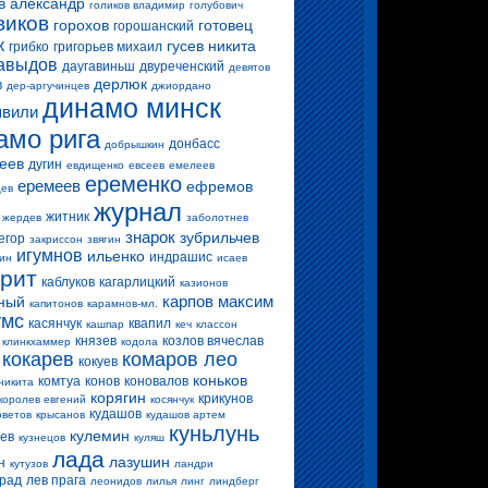
в александр
голиков владимир
голубович
виков
горохов
готовец
горошанский
к
гусев никита
грибко
григорьев михаил
авыдов
даугавиньш
двуреченский
девятов
дерлюк
в
дер-аргучинцев
джиордано
динамо минск
вили
амо рига
донбасс
добрышкин
еев
дугин
евдищенко
евсеев
емелеев
еременко
еремеев
ефремов
цев
журнал
житник
жердев
заболотнев
знарок
зубрильчев
егор
закриссон
звягин
игумнов
ильенко
индрашис
ин
исаев
ерит
каблуков
кагарлицкий
казионов
карпов максим
ный
капитонов
карамнов-мл.
умс
касянчук
квапил
кашпар
кеч
классон
князев
козлов вячеслав
клинкхаммер
кодола
кокарев
комаров лео
кокуев
коньков
комтуа
конов
коновалов
никита
корягин
крикунов
королев евгений
косянчук
кудашов
оветов
крысанов
кудашов артем
куньлунь
кулемин
цев
кузнецов
куляш
лада
лазушин
н
кутузов
ландри
прад
лев прага
леонидов
лилья
линг
линдберг