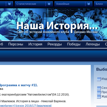
Статистические
Хоккейные
Блоги
уб
Персоны
История
Рекорды
Победы
Легенды
Выбо
Изд
Программа к матчу #11.
Сез
ва
Про
с екатеринбургским "Автомобилистом"(04.12.2016).
Жур
 Маклюков. История в лицах - Николай Варянов.
омобилист]
[сезон 2016/17]
[маклюков]