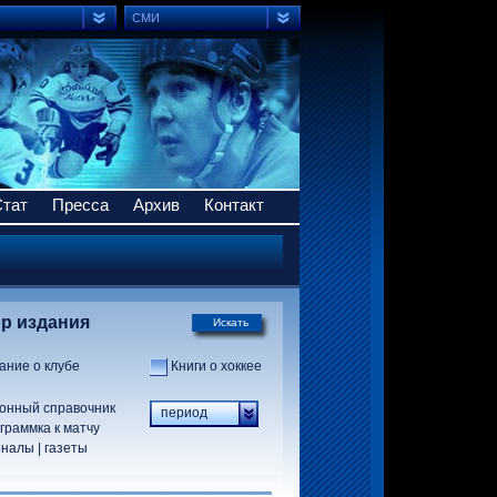
СМИ
Стат
Пресса
Архив
Контакт
р издания
Искать
ание о клубе
Книги о хоккее
онный справочник
период
граммка к матчу
налы | газеты