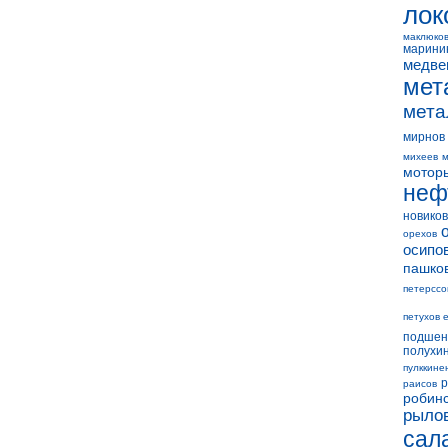
лок
маклюко
марини
медве
мет
мета
мирнов
михеев
м
мотор
неф
новиков
орехов
осипо
пашко
петерссо
петухов 
подшен
полухи
пулккине
р
раисов
робин
рыло
сал