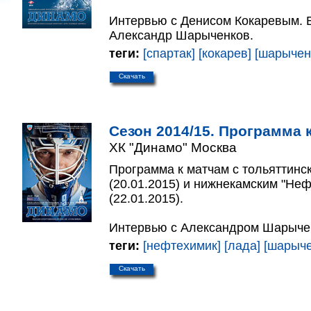
Интервью с Денисом Кокаревым. Б
Александр Шарыченков.
теги:
[спартак]
[кокарев]
[шарычен
Скачать
Сезон 2014/15. Программа к
ХК "Динамо" Москва
Программа к матчам с тольяттинс
(20.01.2015) и нижнекамским "Не
(22.01.2015).
Интервью с Александром Шарыче
теги:
[нефтехимик]
[лада]
[шарыче
Скачать