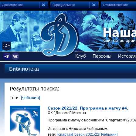
Динамовские
Официальные
Статистические
Клуб
Персоны
История
Библиотека
Результаты поиска:
Теги:
[чебыкин]
Сезон 2021/22. Программа к матчу #4.
ХК "Динамо" Москва
Программа к матчу с московским "Спартаком"(28.09
Интервью с Николаем Чебыкиным.
теги:
[спартак]
[сезон 2021/22]
[чебыкин]