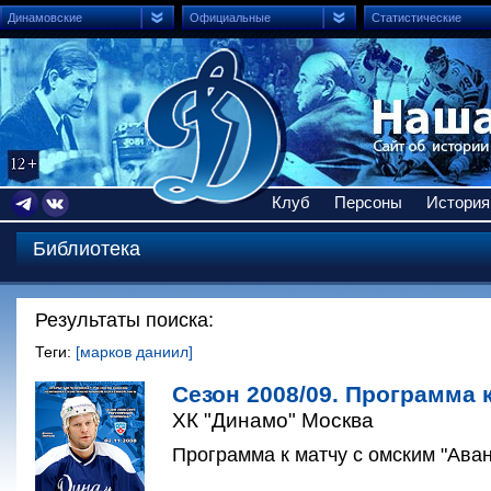
Динамовские
Официальные
Статистические
Клуб
Персоны
История
Библиотека
Результаты поиска:
Теги:
[марков даниил]
Сезон 2008/09. Программа к
ХК "Динамо" Москва
Программа к матчу с омским "Аван