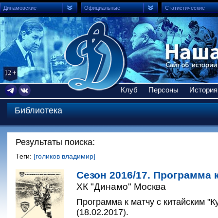
Динамовские
Официальные
Статистические
Клуб
Персоны
История
Библиотека
Результаты поиска:
Теги:
[голиков владимир]
Сезон 2016/17. Программа к
ХК "Динамо" Москва
Программа к матчу с китайским "К
(18.02.2017).