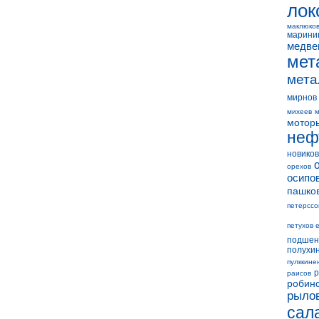
лок
маклюко
марини
медве
мет
мета
мирнов
михеев
м
мотор
неф
новиков
орехов
осипо
пашко
петерссо
петухов 
подшен
полухи
пулккине
р
раисов
робин
рыло
сал