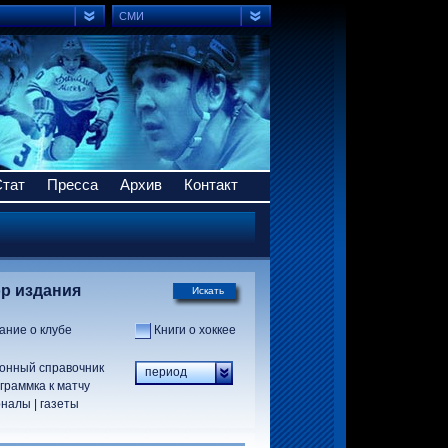
СМИ
Стат
Пресса
Архив
Контакт
р издания
Искать
ание о клубе
Книги о хоккее
онный справочник
период
граммка к матчу
налы | газеты