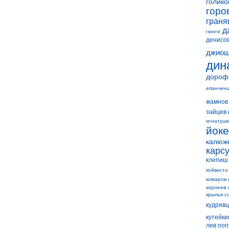
голико
горо
граня
д
гюнге
денисо
джиош
дин
дороф
епанчин
жамнов
зайцев 
игнатушк
йок
калюж
карс
клепиш
койвисто
комаров 
корнеев
крылья с
кудряв
кутейки
лев по