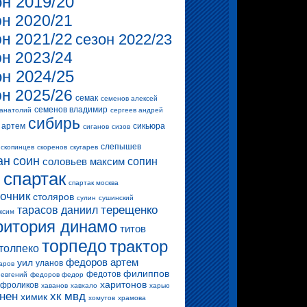
он 2019/20
он 2020/21
он 2021/22
сезон 2022/23
он 2023/24
он 2024/25
он 2025/26
семак
семенов алексей
семенов владимир
 анатолий
сергеев андрей
сибирь
 артем
сикьюра
сиганов
сизов
слепышев
скопинцев
скоренов
скугарев
ан
соин
соловьев максим
сопин
спартак
и
спартак москва
очник
столяров
сулин
сушинский
терещенко
тарасов даниил
ксим
ритория динамо
титов
торпедо
трактор
толпеко
федоров артем
уил
уланов
аров
филиппов
федотов
 евгений
федоров федор
харитонов
фроликов
хаванов
хавхало
харью
нен
хк мвд
химик
хомутов
храмова