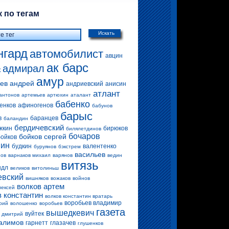
 по тегам
Искать
нгард
автомобилист
авцин
ак барс
адмирал
к
амур
ев андрей
андриевский
анисин
атлант
антонов
артемьев
артюхин
аталант
бабенко
енков
афиногенов
бабунов
барыс
в
баранцев
баландин
бердичевский
жкин
бирюков
билялетдинов
бочаров
бойков сергей
бойков
вин
будкин
валентенко
буруянов
бэкстрем
васильев
нов
варнаков михаил
варянов
ведин
витязь
ндл
великов
витолиньш
евский
вишняков
вожаков
войнов
волков артем
лексей
в константин
волков константин вратарь
воробьев владимир
рий
волошенко
воробьев
газета
вышедкевич
вуйтек
 дмитрий
алимов
гарнетт
глазачев
глушенков