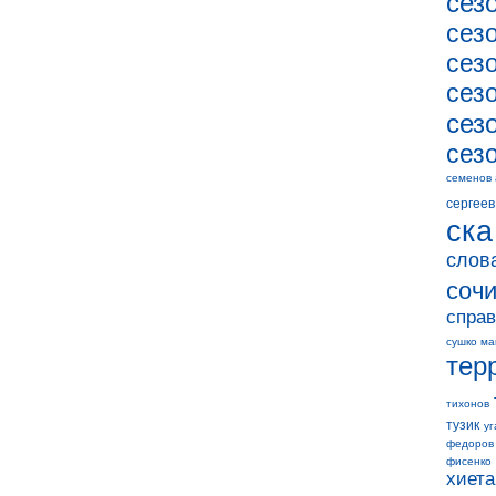
сез
сез
сез
сез
сез
сез
семенов
сергеев
ска
слов
соч
справ
сушко ма
тер
тихонов
тузик
уг
федоров
фисенко
хиета