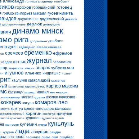
в александр
голиков владимир
голубович
виков
горохов
готовец
горошанский
к
гусев никита
грибко
григорьев михаил
авыдов
даугавиньш
двуреченский
девятов
дерлюк
в
дер-аргучинцев
джиордано
динамо минск
вили
амо рига
донбасс
добрышкин
еев
дугин
евдищенко
евсеев
емелеев
еременко
еремеев
ефремов
цев
журнал
житник
жердев
заболотнев
знарок
зубрильчев
егор
закриссон
звягин
игумнов
ильенко
индрашис
ин
исаев
ерит
каблуков
кагарлицкий
казионов
карпов максим
ный
капитонов
карамнов-мл.
умс
касянчук
квапил
кашпар
кеч
классон
князев
козлов вячеслав
клинкхаммер
кодола
кокарев
комаров лео
кокуев
коньков
комтуа
конов
коновалов
никита
корягин
крикунов
королев евгений
косянчук
кудашов
оветов
крысанов
кудашов артем
куньлунь
кулемин
цев
кузнецов
куляш
лада
лазушин
н
кутузов
ландри
прад
лев прага
леонидов
лилья
линг
линдберг