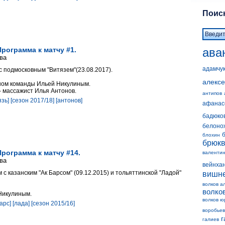
Поиск
ава
Программа к матчу #1.
ва
адамчу
с подмосковным "Витязем"(23.08.2017).
алексе
ном команды Ильей Никулиным.
- массажист Илья Антонов.
антипов
язь]
[сезон 2017/18]
[антонов]
афанас
бадюко
белоно
блохин
брюк
Программа к матчу #14.
валенти
ва
вейнха
 с казанским "Ак Барсом" (09.12.2015) и тольяттинской "Ладой"
вишн
волков а
волко
Никулиным.
волков ю
барс]
[лада]
[сезон 2015/16]
воробьев
г
галиев