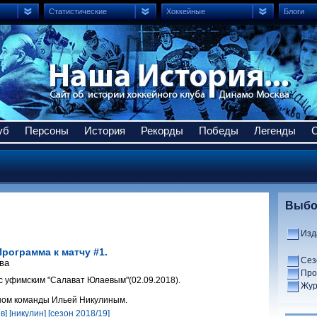
Статистические
Хоккейные
Блоги
уб
Персоны
История
Рекорды
Победы
Легенды
Выбо
Изд
Программа к матчу #1.
Сез
ва
Про
с уфимским "Салават Юлаевым"(02.09.2018).
Жур
ном команды Ильей Никулиным.
в]
[никулин]
[сезон 2018/19]