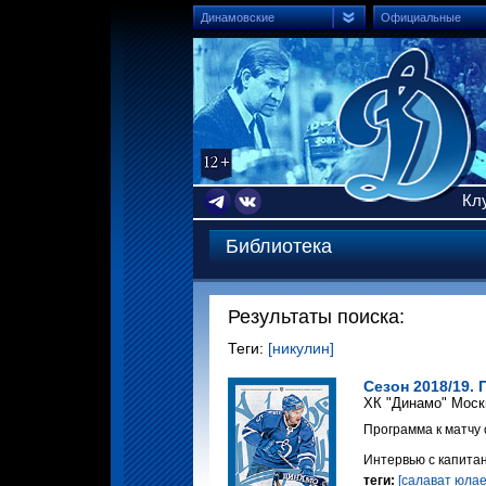
Динамовские
Официальные
Кл
Библиотека
Результаты поиска:
Теги:
[никулин]
Сезон 2018/19. 
ХК "Динамо" Моск
Программа к матчу 
Интервью с капита
теги:
[салават юлае