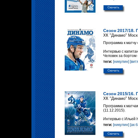
Скачать
Сезон 2017/18. 
ХК "Динамо" Моск
Программа к матчу 
Интервью с капита
Человек за бортом 
теги:
[никулин]
[вит
Скачать
Сезон 2015/16. 
ХК "Динамо" Моск
Программа к матчам
(11.12.2015).
Интервью с Ильей 
теги:
[никулин]
[ак 
Скачать