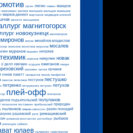
омотив
лягин
макаров
лугин
лямин
в
максимкин
малков
малышев
мальцев
мамашев
н
марков даниил
мартынов
медведев алексей
шчак
менелл
меньшиков
аллург магнитогорск
ллург новокузнецк
миловзоров
миронов
михайлов владислав
миска
мосалев
озер
моисеев
молотков
морозов
ыгин
муранов
непряев
мышкин
техимик
новак
никулин
никонов
ожиганов
о`делл
овечкин
огурцов
омарк
ореховский
орчаков
орешкин
орлов
в
очнев
пакетт
панкратов
панов
панфилов
пестушко
в
пестунов
паюсов
пепеляев
петренко
петухов
н
петружалек
петунин
плей-офф
егор
плеханов
полупанов
дялов
подъяпольский
н
природин
полыгалов
поставнин
прибыльский
пыленков
разин геннадий
н
пяярви-свенссон
римашевский
ахунек
рашевский
репс
сон
рыбаков
романов константин
ротенберг
в
рязанцев
саймон
ават юлаев
салминен
самочернов