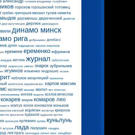
в александр
голиков владимир
голубович
виков
горохов
готовец
горошанский
к
гусев никита
грибко
григорьев михаил
авыдов
даугавиньш
двуреченский
девятов
дерлюк
в
дер-аргучинцев
джиордано
динамо минск
вили
амо рига
донбасс
добрышкин
еев
дугин
евдищенко
евсеев
емелеев
еременко
еремеев
ефремов
цев
журнал
житник
жердев
заболотнев
знарок
зубрильчев
егор
закриссон
звягин
игумнов
ильенко
индрашис
ин
исаев
ерит
каблуков
кагарлицкий
казионов
карпов максим
ный
капитонов
карамнов-мл.
умс
касянчук
квапил
кашпар
кеч
классон
князев
козлов вячеслав
клинкхаммер
кодола
кокарев
комаров лео
кокуев
коньков
комтуа
конов
коновалов
никита
корягин
крикунов
королев евгений
косянчук
кудашов
оветов
крысанов
кудашов артем
куньлунь
кулемин
цев
кузнецов
куляш
лада
лазушин
н
кутузов
ландри
прад
лев прага
леонидов
лилья
линг
линдберг