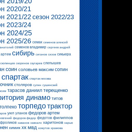
он 2019/20
он 2020/21
он 2021/22
сезон 2022/23
он 2023/24
он 2024/25
он 2025/26
семак
семенов алексей
семенов владимир
 анатолий
сергеев андрей
сибирь
 артем
сикьюра
сиганов
сизов
слепышев
скопинцев
скоренов
скугарев
ан
соин
соловьев максим
сопин
спартак
и
спартак москва
очник
столяров
сулин
сушинский
терещенко
тарасов даниил
ксим
ритория динамо
титов
торпедо
трактор
толпеко
федоров артем
уил
уланов
аров
филиппов
федотов
 евгений
федоров федор
харитонов
фроликов
хаванов
хавхало
харью
нен
хк мвд
химик
хомутов
храмова