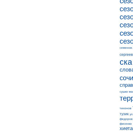
сез
сез
сез
сез
сез
сез
семенов
сергеев
ска
слов
соч
справ
сушко ма
тер
тихонов
тузик
уг
федоров
фисенко
хиета