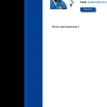
теги:
[шмелев]
[сез
Скачать
Всего материалов 1