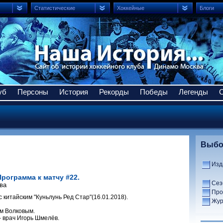
Статистические
Хоккейные
Блоги
уб
Персоны
История
Рекорды
Победы
Легенды
Выбо
Изд
Программа к матчу #22.
Сез
ва
Про
с китайским "Куньлунь Ред Стар"(16.01.2018).
Жур
м Волковым.
- врач Игорь Шмелёв.