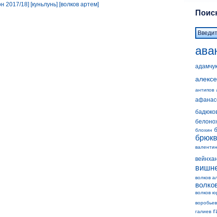
он 2017/18]
[куньлунь]
[волков артем]
Поиск
ава
адамчу
алексе
антипов
афанас
бадюко
белоно
блохин
брюк
валенти
вейнха
вишн
волков а
волко
волков ю
воробьев
г
галиев