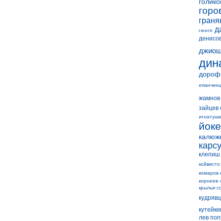
голико
горо
граня
д
гюнге
денисо
джиош
дин
дороф
епанчин
жамнов
зайцев 
игнатушк
йок
калюж
карс
клепиш
койвисто
комаров 
корнеев
крылья с
кудряв
кутейки
лев по