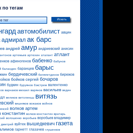
 по тегам
Искать
нгард
автомобилист
авцин
ак барс
адмирал
к
амур
ев андрей
андриевский
анисин
атлант
антонов
артемьев
артюхин
аталант
бабенко
енков
афиногенов
бабунов
барыс
в
баранцев
баландин
бердичевский
жкин
бирюков
билялетдинов
бочаров
бойков сергей
бойков
вин
будкин
валентенко
буруянов
бэкстрем
васильев
нов
варнаков михаил
варянов
ведин
витязь
ндл
великов
витолиньш
евский
вишняков
вожаков
войнов
волков артем
лексей
в константин
волков константин вратарь
воробьев владимир
рий
волошенко
воробьев
газета
вышедкевич
вуйтек
 дмитрий
алимов
гарнетт
глазачев
глушенков