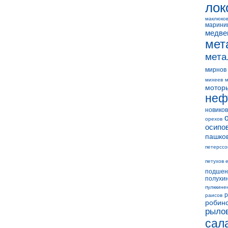
лок
маклюко
марини
медве
мет
мета
мирнов
михеев
м
мотор
неф
новиков
орехов
осипо
пашко
петерссо
петухов 
подшен
полухи
пулккине
р
раисов
робин
рыло
сал