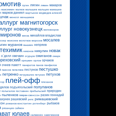
омотив
лягин
макаров
лугин
лямин
в
максимкин
малков
малышев
мальцев
мамашев
н
марков даниил
мартынов
медведев алексей
шчак
менелл
меньшиков
аллург магнитогорск
ллург новокузнецк
миловзоров
миронов
михайлов владислав
миска
мосалев
озер
моисеев
молотков
морозов
ыгин
муранов
непряев
мышкин
техимик
новак
никулин
никонов
ожиганов
о`делл
овечкин
огурцов
омарк
ореховский
орчаков
орешкин
орлов
в
очнев
пакетт
панкратов
панов
панфилов
пестушко
в
пестунов
паюсов
пепеляев
петренко
петухов
н
петружалек
петунин
плей-офф
егор
плеханов
полупанов
дялов
подъяпольский
н
природин
полыгалов
поставнин
прибыльский
пыленков
разин геннадий
н
пяярви-свенссон
римашевский
ахунек
рашевский
репс
сон
рыбаков
романов константин
ротенберг
в
рязанцев
саймон
ават юлаев
салминен
самочернов