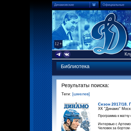
Динамовские
Официальные
Кл
Библиотека
Результаты поиска:
Теги:
[шмелев]
Сезон 2017/18. 
ХК "Динамо" Моск
Программа к матчу 
Интервью с Артемо
Человек за бортом 