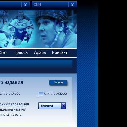
СМИ
Стат
Пресса
Архив
Контакт
р издания
Искать
ание о клубе
Книги о хоккее
онный справочник
период
граммка к матчу
налы | газеты