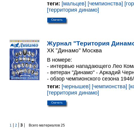
теги:
[мальцев]
[чемпионства]
[го
[территория динамо]
Скачать
Журнал "Територия Динамо
ХК "Динамо" Москва
В номере:
- интервью нападающего Лео Ком
- ветеран "Динамо" - Аркадий Чер
- обзор чемпионского сезона 1946/
теги:
[чернышев]
[чемпионства]
[к
[территория динамо]
Скачать
3
1
2
Всего материалов 25