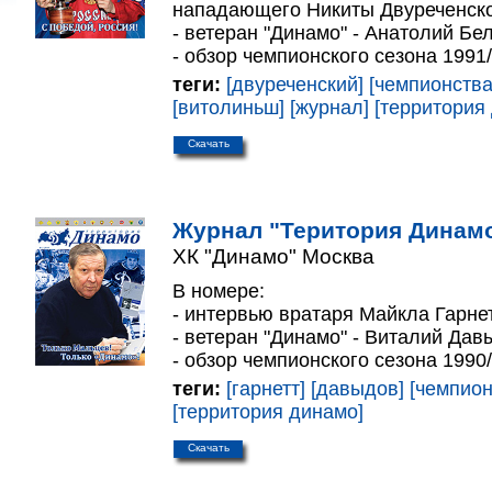
нападающего Никиты Двуреченско
- ветеран "Динамо" - Анатолий Бе
- обзор чемпионского сезона 1991/
теги:
[двуреченский]
[чемпионства
[витолиньш]
[журнал]
[территория
Скачать
Журнал "Територия Динамо
ХК "Динамо" Москва
В номере:
- интервью вратаря Майкла Гарнет
- ветеран "Динамо" - Виталий Дав
- обзор чемпионского сезона 1990/
теги:
[гарнетт]
[давыдов]
[чемпион
[территория динамо]
Скачать