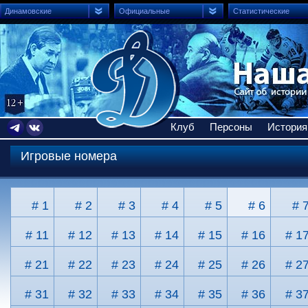
Динамовские
Официальные
Статистические
Клуб
Персоны
История
Игровые номера
# 1
# 2
# 3
# 4
# 5
# 6
# 
# 11
# 12
# 13
# 14
# 15
# 16
# 1
# 21
# 22
# 23
# 24
# 25
# 26
# 2
# 31
# 32
# 33
# 34
# 35
# 36
# 3