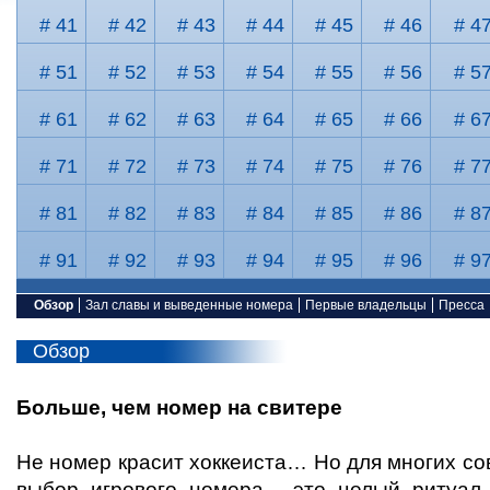
# 41
# 42
# 43
# 44
# 45
# 46
# 4
# 51
# 52
# 53
# 54
# 55
# 56
# 5
# 61
# 62
# 63
# 64
# 65
# 66
# 6
# 71
# 72
# 73
# 74
# 75
# 76
# 7
# 81
# 82
# 83
# 84
# 85
# 86
# 8
# 91
# 92
# 93
# 94
# 95
# 96
# 9
Обзор
Зал славы и выведенные номера
Первые владельцы
Пресса
Обзор
Больше, чем номер на свитере
Не номер красит хоккеиста… Но для многих с
выбор игрового номера - это целый ритуал.