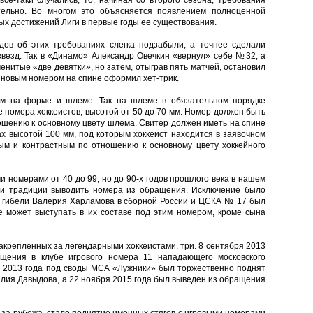
се-таки случались, то, начиная со второго сезона, требования
тельно. Во многом это объясняется появлением полноценной
ных достижений Лиги в первые годы ее существования.
одов об этих требованиях слегка подзабыли, а точнее сделали
звезд. Так в «Динамо» Александр Овечкин «вернул» себе №32, а
енитые «две девятки», но затем, отыграв пять матчей, остановил
с новым номером на спине оформил хет-трик.
ам на форме и шлеме. Так на шлеме в обязательном порядке
номера хоккеистов, высотой от 50 до 70 мм. Номер должен быть
шению к основному цвету шлема. Свитер должен иметь на спине
ах высотой 100 мм, под которым хоккеист находится в заявочном
ым и контрастным по отношению к основному цвету хоккейного
и номерами от 40 до 99, но до 90-х годов прошлого века в нашем
 и традиции выводить номера из обращения. Исключение было
й гибели Валерия Харламова в сборной России и ЦСКА № 17 был
е может выступать в их составе под этим номером, кроме сына
акрепленных за легендарными хоккеистами, три. 8 сентября 2013
щения в клубе игрового номера 11 нападающего московского
я 2013 года под своды МСА «Лужники» был торжественно поднят
алия Давыдова, а 22 ноября 2015 года был выведен из обращения