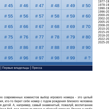
1977-1
# 45
# 46
# 47
# 48
# 49
# 50
1978-1
1990-1
1996-2
2000-2
# 55
# 56
# 57
# 58
# 59
# 60
2002-2
2005-2
2008-2
# 65
# 66
# 67
# 68
# 69
# 70
2010-2
2015-2
2018-2
# 75
# 76
# 77
# 78
# 79
# 80
2022-2
2025-2
# 85
# 86
# 87
# 88
# 89
# 90
# 95
# 96
# 97
# 98
# 99
# ?
Первые владельцы
Пресса
их современных хоккеистов выбор игрового номера - это целый
ия, кто-то берет себе номер с годом рождения близкого человека
я датой. А, например, самый знаменитый, пожалуй, воспитанник