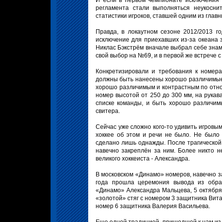
И если в первом чемпионате исключения в
регламента стали выполняться неукосни
статистики игроков, ставшей одним из глав
Правда, в локаутном сезоне 2012/2013 г
исключение для приехавших из-за океана 
Никлас Бэкстрём вначале выбрал себе знам
свой выбор на №69, и в первой же встрече 
Конкретизировали и требования к номер
должны быть нанесены хорошо различимые 
хорошо различимым и контрастным по отно
номер высотой от 250 до 300 мм, на рукав
списке команды, и быть хорошо различим
свитера.
Сейчас уже сложно кого-то удивить игровым
хоккее об этом и речи не было. Не было
сделано лишь однажды. После трагическо
навечно закреплён за ним. Более никто н
великого хоккеиста - Александра.
В московском «Динамо» номеров, навечно з
года прошла церемония вывода из обра
«Динамо» Александра Мальцева, 5 октябр
«золотой» стяг с номером 3 защитника Вит
номер 6 защитника Валерия Васильева.