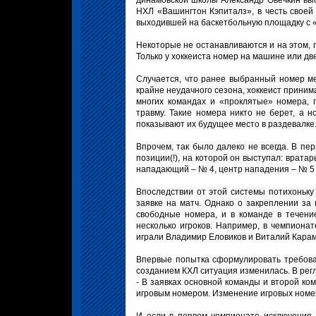
динамовской школы Александр Овечкин выб
НХЛ «Вашингтон Кэпиталз», в честь своей
выходившей на баскетбольную площадку с «
Некоторые не останавливаются и на этом, 
Только у хоккеиста номер на машине или дв
Случается, что ранее выбранный номер ме
крайне неудачного сезона, хоккеист прини
многих командах и «проклятые» номера, 
травму. Такие номера никто не берет, а 
показывают их будущее место в раздевалке
Впрочем, так было далеко не всегда. В пе
позиции(!), на которой он выступал: врат
нападающий – № 4, центр нападения – № 5
Впоследствии от этой системы потихоньку
заявке на матч. Однако о закреплении за
свободные номера, и в команде в течени
несколько игроков. Например, в чемпионат
играли Владимир Еловиков и Виталий Кара
Впервые попытка сформулировать требова
созданием КХЛ ситуация изменилась. В рег
- В заявках основной команды и второй ко
игровым номером. Изменение игровых номер