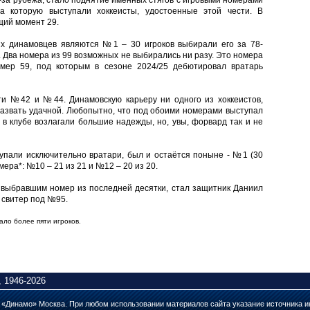
за рубежа, стало поднятие именных стягов с игровыми номерами
 которую выступали хоккеисты, удостоенные этой чести. В
щий момент 29.
х динамовцев являются №1 – 30 игроков выбирали его за 78-
. Два номера из 99 возможных не выбирались ни разу. Это номера
мер 59, под которым в сезоне 2024/25 дебютировал вратарь
и №42 и №44. Динамовскую карьеру ни одного из хоккеистов,
азвать удачной. Любопытно, что под обоими номерами выступал
в клубе возлагали большие надежды, но, увы, форвард так и не
упали исключительно вратари, был и остаётся поныне - №1 (30
ра*: №10 – 21 из 21 и №12 – 20 из 20.
 выбравшим номер из последней десятки, стал защитник Даниил
 свитер под №95.
ало более пяти игроков.
 1946-2026
а «Динамо» Москва. При любом использовании материалов сайта указание источника и