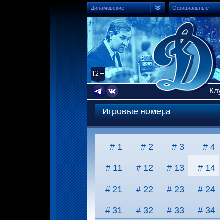
Динамовские
Официальные
Кл
Игровые номера
# 1
# 2
# 3
# 4
# 11
# 12
# 13
# 14
# 21
# 22
# 23
# 24
# 31
# 32
# 33
# 34