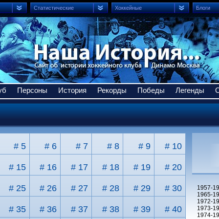
Статистические
Хоккейные
Блоги
уб
Персоны
История
Рекорды
Победы
Легенды
# 5
# 6
# 7
# 8
# 9
# 10
# 15
# 16
# 17
# 18
# 19
# 20
# 25
# 26
# 27
# 28
# 29
# 30
1957-1
1965-1
1972-1
# 35
# 36
# 37
# 38
# 39
# 40
1973-1
1974-1