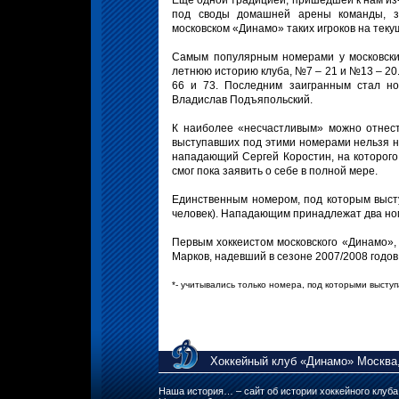
Еще одной традицией, пришедшей к нам из-
под своды домашней арены команды, за
московском «Динамо» таких игроков на теку
Самым популярным номерами у московски
летнюю историю клуба, №7 – 21 и №13 – 20
66 и 73. Последним заигранным стал но
Владислав Подъяпольский.
К наиболее «несчастливым» можно отнест
выступавших под этими номерами нельзя н
нападающий Сергей Коростин, на которого 
смог пока заявить о себе в полной мере.
Единственным номером, под которым выст
человек). Нападающим принадлежат два номе
Первым хоккеистом московского «Динамо»,
Марков, надевший в сезоне 2007/2008 годов
*- учитывались только номера, под которыми выступ
Хоккейный клуб «Динамо» Москва,
Наша история… – сайт об истории хоккейного клуб