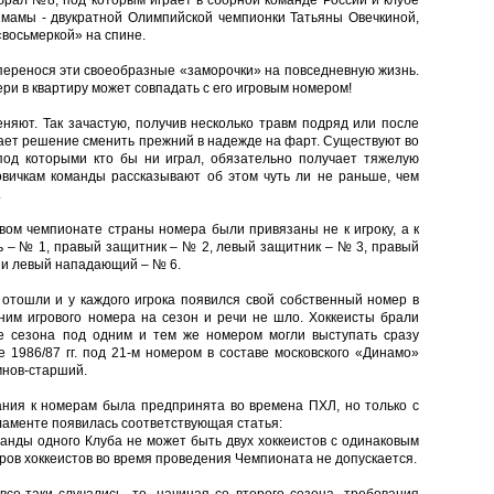
рал №8, под которым играет в сборной команде России и клубе
 мамы - двукратной Олимпийской чемпионки Татьяны Овечкиной,
восьмеркой» на спине.
перенося эти своеобразные «заморочки» на повседневную жизнь.
ери в квартиру может совпадать с его игровым номером!
няют. Так зачастую, получив несколько травм подряд или после
мает решение сменить прежний в надежде на фарт. Существуют во
под которыми кто бы ни играл, обязательно получает тяжелую
новичкам команды рассказывают об этом чуть ли не раньше, чем
.
рвом чемпионате страны номера были привязаны не к игроку, а к
арь – № 1, правый защитник – № 2, левый защитник – № 3, правый
 и левый нападающий – № 6.
 отошли и у каждого игрока появился свой собственный номер в
 ним игрового номера на сезон и речи не шло. Хоккеисты брали
е сезона под одним и тем же номером могли выступать сразу
е 1986/87 гг. под 21-м номером в составе московского «Динамо»
мнов-старший.
ния к номерам была предпринята во времена ПХЛ, но только с
ламенте появилась соответствующая статья:
манды одного Клуба не может быть двух хоккеистов с одинаковым
ов хоккеистов во время проведения Чемпионата не допускается.