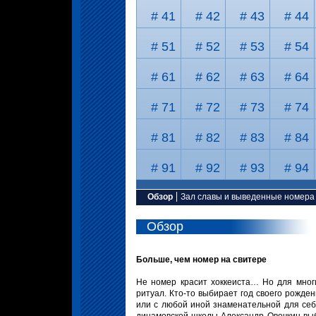
# 41
# 42
# 43
# 44
# 51
# 52
# 53
# 54
# 61
# 62
# 63
# 64
# 71
# 72
# 73
# 74
# 81
# 82
# 83
# 84
# 91
# 92
# 93
# 94
Обзор
Зал славы и выведенные номера
Обзор
Больше, чем номер на свитере
Не номер красит хоккеиста… Но для мног
ритуал. Кто-то выбирает год своего рожден
или с любой иной знаменательной для себ