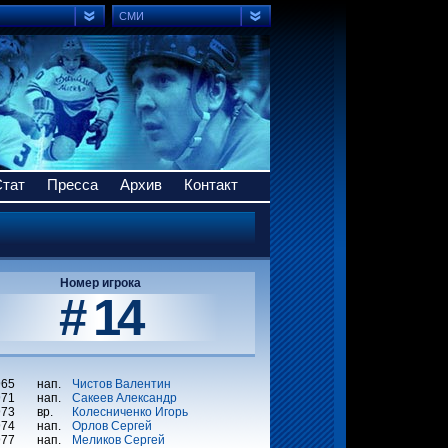
СМИ
Стат
Пресса
Архив
Контакт
Номер игрока
# 14
965
нап.
Чистов Валентин
971
нап.
Сакеев Александр
973
вр.
Колесниченко Игорь
974
нап.
Орлов Сергей
977
нап.
Меликов Сергей