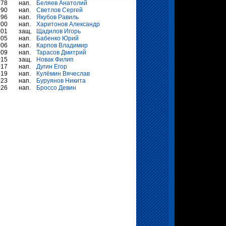
978
нап.
Беляев Анатолий
990
нап.
Светлов Сергей
996
нап.
Якубов Равиль
000
нап.
Харитонов Александр
001
защ.
Щадилов Игорь
005
нап.
Бабенко Юрий
006
нап.
Карпов Владимир
009
нап.
Тарасов Дмитрий
015
защ.
Новак Филип
017
нап.
Дугин Егор
019
нап.
Кулёмин Вячеслав
023
нап.
Буруянов Никита
026
нап.
Броссо Девин