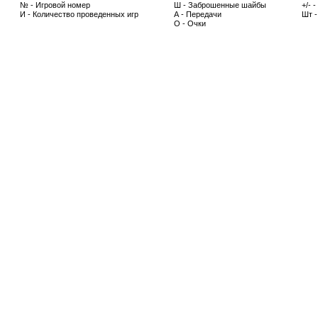
№ - Игровой номер
Ш - Заброшенные шайбы
+/- 
И - Количество проведенных игр
А - Передачи
Шт 
О - Очки