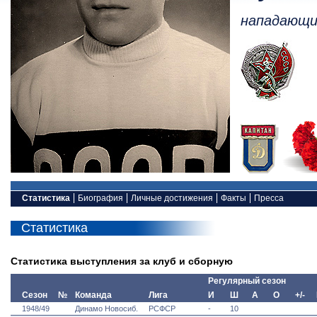
нападающи
Статистика
Биография
Личные достижения
Факты
Пресса
Статистика
Статистика выступления за клуб и сборную
Регулярный сезон
Сезон
№
Команда
Лига
И
Ш
А
О
+/-
1948/49
Динамо Новосиб.
РСФСР
-
10