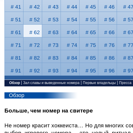
# 41
# 42
# 43
# 44
# 45
# 46
# 4
# 51
# 52
# 53
# 54
# 55
# 56
# 5
# 61
# 62
# 63
# 64
# 65
# 66
# 6
# 71
# 72
# 73
# 74
# 75
# 76
# 7
# 81
# 82
# 83
# 84
# 85
# 86
# 8
# 91
# 92
# 93
# 94
# 95
# 96
# 9
Обзор
Зал славы и выведенные номера
Первые владельцы
Пресса
Обзор
Больше, чем номер на свитере
Не номер красит хоккеиста… Но для многих с
выбор игрового номера - это целый ритуал.