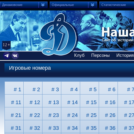
Динамовские
Официальные
Статистические
Клуб
Персоны
История
Игровые номера
# 1
# 2
# 3
# 4
# 5
# 6
# 
# 11
# 12
# 13
# 14
# 15
# 16
# 1
# 21
# 22
# 23
# 24
# 25
# 26
# 2
# 31
# 32
# 33
# 34
# 35
# 36
# 3