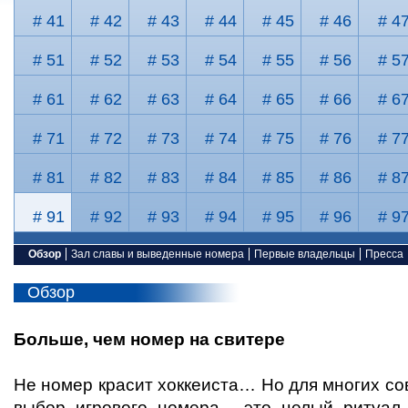
# 41
# 42
# 43
# 44
# 45
# 46
# 4
# 51
# 52
# 53
# 54
# 55
# 56
# 5
# 61
# 62
# 63
# 64
# 65
# 66
# 6
# 71
# 72
# 73
# 74
# 75
# 76
# 7
# 81
# 82
# 83
# 84
# 85
# 86
# 8
# 91
# 92
# 93
# 94
# 95
# 96
# 9
Обзор
Зал славы и выведенные номера
Первые владельцы
Пресса
Обзор
Больше, чем номер на свитере
Не номер красит хоккеиста… Но для многих с
выбор игрового номера - это целый ритуал.