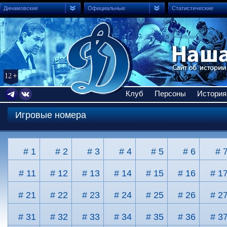
Динамовские
Официальные
Статистические
Клуб
Персоны
История
Игровые номера
# 1
# 2
# 3
# 4
# 5
# 6
# 
# 11
# 12
# 13
# 14
# 15
# 16
# 1
# 21
# 22
# 23
# 24
# 25
# 26
# 2
# 31
# 32
# 33
# 34
# 35
# 36
# 3