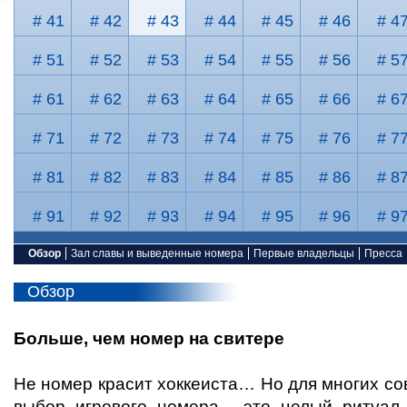
# 41
# 42
# 43
# 44
# 45
# 46
# 4
# 51
# 52
# 53
# 54
# 55
# 56
# 5
# 61
# 62
# 63
# 64
# 65
# 66
# 6
# 71
# 72
# 73
# 74
# 75
# 76
# 7
# 81
# 82
# 83
# 84
# 85
# 86
# 8
# 91
# 92
# 93
# 94
# 95
# 96
# 9
Обзор
Зал славы и выведенные номера
Первые владельцы
Пресса
Обзор
Больше, чем номер на свитере
Не номер красит хоккеиста… Но для многих с
выбор игрового номера - это целый ритуал.