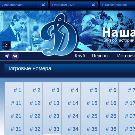
Динамовские
Официальные
Статистические
Клуб
Персоны
История
Игровые номера
# 1
# 2
# 3
# 4
# 5
# 6
# 
# 11
# 12
# 13
# 14
# 15
# 16
# 1
# 21
# 22
# 23
# 24
# 25
# 26
# 2
# 31
# 32
# 33
# 34
# 35
# 36
# 3