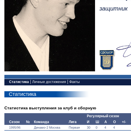
защитник
Статистика
Личные достижения
Факты
Статистика
Статистика выступления за клуб и сборную
Регулярный сезон
Сезон
№
Команда
Лига
И
Ш
А
О
+/-
1995/96
Динамо-2 Москва
Первая
30
0
4
4