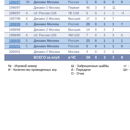
1996/97
38
Динамо Москва
Россия
1
0
0
0
0
1996/97
Динамо-2 Москва
Первая
46
3
8
11
1996/97
4
сб. России U18
ЧЕ U18
6
0
1
1
-4
1997/98
4
Динамо-2 Москва
Высшая
17
3
4
7
1998/99
6
Динамо Москва
Россия
29
0
1
1
7
1998/99
Динамо-2 Москва
Высшая
14
0
2
2
1998/99
4
сб. России U20
ЧМ U20
7
0
3
3
6
1999/00
5
Динамо Москва
Россия
23
0
1
1
1
2000/01
5
Динамо Москва
Россия
5
0
1
1
0
2000/01
Динамо-2 Москва
Москва
4
0
2
2
ВСЕГО за клуб
в ЧС
58
0
3
3
8
№ - Игровой номер
Ш - Заброшенные шайбы
+/- 
И - Количество проведенных игр
А - Передачи
Шт 
О - Очки