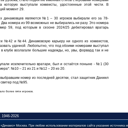
за рубежа, стало поднятие именных стягов с игровыми номерами
 которую выступали хоккеисты, удостоенные этой чести. В
щий момент 29.
х динамовцев являются №1 – 30 игроков выбирали его за 78-
. Два номера из 99 возможных не выбирались ни разу. Это номера
мер 59, под которым в сезоне 2024/25 дебютировал вратарь
и №42 и №44. Динамовскую карьеру ни одного из хоккеистов,
азвать удачной. Любопытно, что под обоими номерами выступал
в клубе возлагали большие надежды, но, увы, форвард так и не
упали исключительно вратари, был и остаётся поныне - №1 (30
ра*: №10 – 21 из 21 и №12 – 20 из 20.
 выбравшим номер из последней десятки, стал защитник Даниил
 свитер под №95.
ало более пяти игроков.
 1946-2026
а «Динамо» Москва. При любом использовании материалов сайта указание источника и