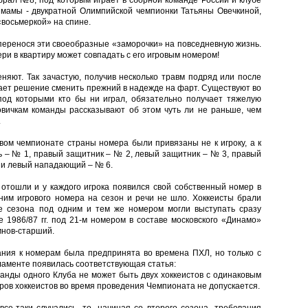
рал №8, под которым играет в сборной команде России и клубе
 мамы - двукратной Олимпийской чемпионки Татьяны Овечкиной,
восьмеркой» на спине.
перенося эти своеобразные «заморочки» на повседневную жизнь.
ери в квартиру может совпадать с его игровым номером!
няют. Так зачастую, получив несколько травм подряд или после
мает решение сменить прежний в надежде на фарт. Существуют во
под которыми кто бы ни играл, обязательно получает тяжелую
новичкам команды рассказывают об этом чуть ли не раньше, чем
.
рвом чемпионате страны номера были привязаны не к игроку, а к
арь – № 1, правый защитник – № 2, левый защитник – № 3, правый
 и левый нападающий – № 6.
 отошли и у каждого игрока появился свой собственный номер в
 ним игрового номера на сезон и речи не шло. Хоккеисты брали
е сезона под одним и тем же номером могли выступать сразу
е 1986/87 гг. под 21-м номером в составе московского «Динамо»
мнов-старший.
ния к номерам была предпринята во времена ПХЛ, но только с
ламенте появилась соответствующая статья:
манды одного Клуба не может быть двух хоккеистов с одинаковым
ов хоккеистов во время проведения Чемпионата не допускается.