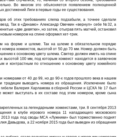
се-таки случались, то, начиная со второго сезона, требования
тельно. Во многом это объясняется появлением полноценной
ных достижений Лиги в первые годы ее существования.
одов об этих требованиях слегка подзабыли, а точнее сделали
звезд. Так в «Динамо» Александр Овечкин «вернул» себе №32, а
енитые «две девятки», но затем, отыграв пять матчей, остановил
с новым номером на спине оформил хет-трик.
ам на форме и шлеме. Так на шлеме в обязательном порядке
номера хоккеистов, высотой от 50 до 70 мм. Номер должен быть
шению к основному цвету шлема. Свитер должен иметь на спине
ах высотой 100 мм, под которым хоккеист находится в заявочном
ым и контрастным по отношению к основному цвету хоккейного
и номерами от 40 до 99, но до 90-х годов прошлого века в нашем
 и традиции выводить номера из обращения. Исключение было
й гибели Валерия Харламова в сборной России и ЦСКА № 17 был
е может выступать в их составе под этим номером, кроме сына
акрепленных за легендарными хоккеистами, три. 8 сентября 2013
щения в клубе игрового номера 11 нападающего московского
я 2013 года под своды МСА «Лужники» был торжественно поднят
алия Давыдова, а 22 ноября 2015 года был выведен из обращения