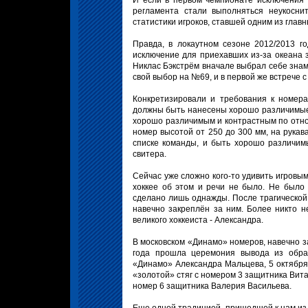
И если в первом чемпионате исключения в
регламента стали выполняться неукосни
статистики игроков, ставшей одним из глав
Правда, в локаутном сезоне 2012/2013 г
исключение для приехавших из-за океана 
Никлас Бэкстрём вначале выбрал себе знам
свой выбор на №69, и в первой же встрече 
Конкретизировали и требования к номер
должны быть нанесены хорошо различимые 
хорошо различимым и контрастным по отно
номер высотой от 250 до 300 мм, на рукав
списке команды, и быть хорошо различим
свитера.
Сейчас уже сложно кого-то удивить игровым
хоккее об этом и речи не было. Не было
сделано лишь однажды. После трагическо
навечно закреплён за ним. Более никто н
великого хоккеиста - Александра.
В московском «Динамо» номеров, навечно з
года прошла церемония вывода из обра
«Динамо» Александра Мальцева, 5 октябр
«золотой» стяг с номером 3 защитника Вит
номер 6 защитника Валерия Васильева.