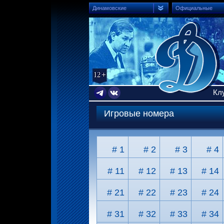
Динамовские
Официальные
Кл
Игровые номера
# 1
# 2
# 3
# 4
# 11
# 12
# 13
# 14
# 21
# 22
# 23
# 24
# 31
# 32
# 33
# 34