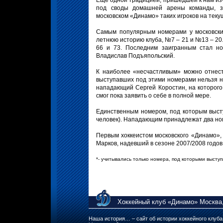
Еще одной традицией, пришедшей к нам из-
под своды домашней арены команды, за
московском «Динамо» таких игроков на теку
Самым популярным номерами у московски
летнюю историю клуба, №7 – 21 и №13 – 20
66 и 73. Последним заигранным стал но
Владислав Подъяпольский.
К наиболее «несчастливым» можно отнест
выступавших под этими номерами нельзя н
нападающий Сергей Коростин, на которого 
смог пока заявить о себе в полной мере.
Единственным номером, под которым выст
человек). Нападающим принадлежат два номе
Первым хоккеистом московского «Динамо»,
Марков, надевший в сезоне 2007/2008 годов
*- учитывались только номера, под которыми выступ
Хоккейный клуб «Динамо» Москва,
Наша история… – сайт об истории хоккейного клуб