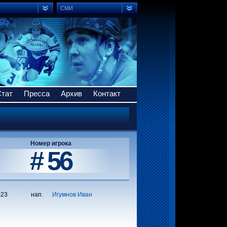
СМИ
Стат
Пресса
Архив
Контакт
Номер игрока
# 56
023
нап.
Игумнов Иван