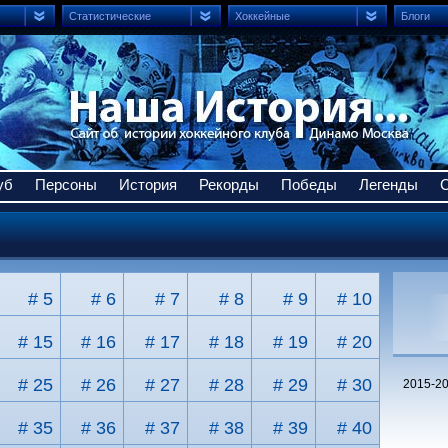
Статистические
Хоккейные
Блоги
уб
Персоны
История
Рекорды
Победы
Легенды
# 5
# 6
# 7
# 8
# 9
# 10
# 15
# 16
# 17
# 18
# 19
# 20
# 25
# 26
# 27
# 28
# 29
# 30
2015-2
# 35
# 36
# 37
# 38
# 39
# 40