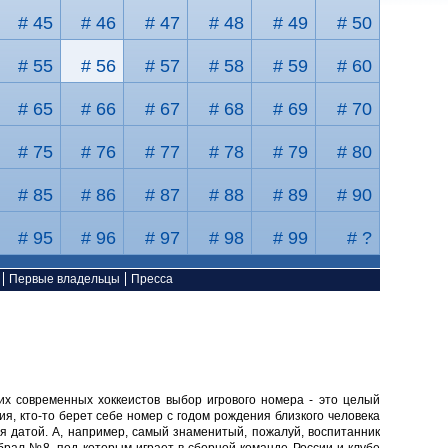
# 45
# 46
# 47
# 48
# 49
# 50
# 55
# 56
# 57
# 58
# 59
# 60
# 65
# 66
# 67
# 68
# 69
# 70
# 75
# 76
# 77
# 78
# 79
# 80
# 85
# 86
# 87
# 88
# 89
# 90
# 95
# 96
# 97
# 98
# 99
# ?
Первые владельцы
Пресса
их современных хоккеистов выбор игрового номера - это целый
ия, кто-то берет себе номер с годом рождения близкого человека
я датой. А, например, самый знаменитый, пожалуй, воспитанник