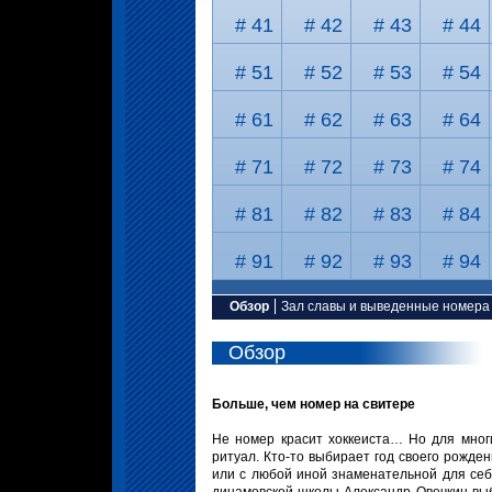
# 41
# 42
# 43
# 44
# 51
# 52
# 53
# 54
# 61
# 62
# 63
# 64
# 71
# 72
# 73
# 74
# 81
# 82
# 83
# 84
# 91
# 92
# 93
# 94
Обзор
Зал славы и выведенные номера
Обзор
Больше, чем номер на свитере
Не номер красит хоккеиста… Но для мног
ритуал. Кто-то выбирает год своего рожден
или с любой иной знаменательной для себ