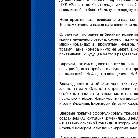
динамовской школы Александр Овечкин выб
НХЛ «Вашингтон Кэпиталз», в честь своей
выходившей на баскетбольную площадку с «
Некоторые не останавливаются и на этом, 
Только у хоккеиста номер на машине или дв
Случается, что ранее выбранный номер ме
крайне неудачного сезона, хоккеист прини
многих командах и «проклятые» номера, 
травму. Такие номера никто не берет, а 
показывают их будущее место в раздевалке
Впрочем, так было далеко не всегда. В пе
позиции(!), на которой он выступал: врат
нападающий – № 4, центр нападения – № 5
Впоследствии от этой системы потихоньку
заявке на матч. Однако о закреплении за
свободные номера, и в команде в течени
несколько игроков. Например, в чемпионат
играли Владимир Еловиков и Виталий Кара
Впервые попытка сформулировать требова
созданием КХЛ ситуация изменилась. В рег
- В заявках основной команды и второй ко
игровым номером. Изменение игровых номер